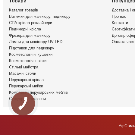
Товари
Покупцев
Каталог товарів
Доставка і о
Витяжки для манікюру, педикюру
Про нас
СПА-крісла реклайнери
Контакти
Педикюрні крісла
Сертифікати 
Фрезера для манікюру
Договір офе
Лампи для манікюру UV LED
Оплата част
Підставки для педикюру
Косметологічні кушетки
Косметологічні візки
Стільці майстра
Масажні столи
Перукарські крісла
Перукарські мийки
Комплекти перукарських меблів
Сушуари, клімазони