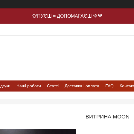
КУПУЄШ = ДОПОМАГАЄШ 💛💙
ідгуки
Наші роботи
Статті
Доставка і оплата
FAQ
Контак
ВИТРИНА MOON