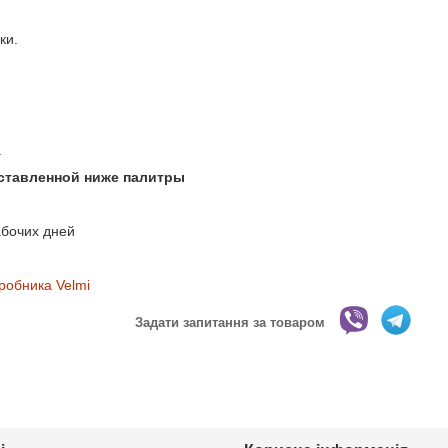
ки.
.
дставленной ниже палитры
абочих дней
робника Velmi
Задати запитання за товаром