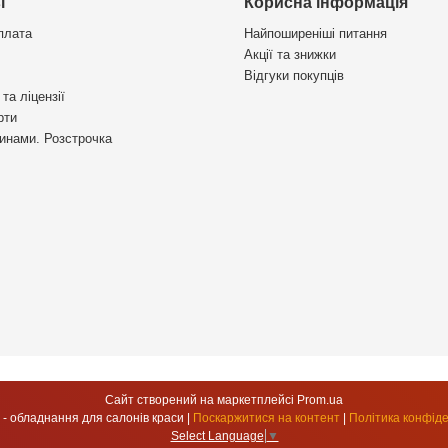
і
Корисна інформація
плата
Найпоширеніші питання
Акції та знижки
Відгуки покупців
та ліцензії
рти
инами. Розстрочка
Сайт створений на маркетплейсі
Prom.ua
УкрСтиль - обладнання для салонів краси |
Поскаржитися на контент
|
Політика конфіде
Select Language
▼