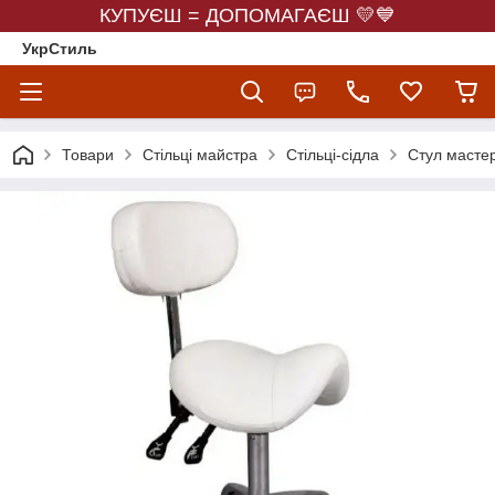
КУПУЄШ = ДОПОМАГАЄШ 💛💙
УкрСтиль
Товари
Стільці майстра
Стільці-сідла
Стул масте