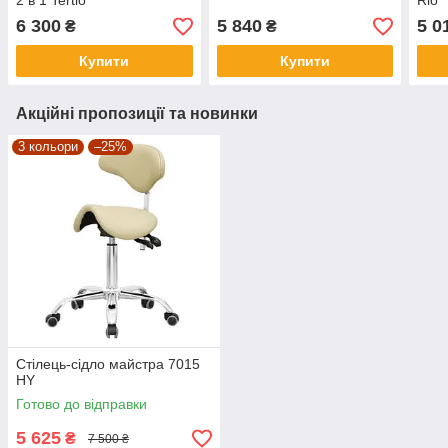
2 в 1 Tertio
Rio
6 300
5 840
5 0
₴
₴
Купити
Купити
Акційні пропозиції та новинки
3 кольори
–25%
Стілець-сідло майстра 7015
HY
Готово до відправки
5 625
₴
7 500 ₴