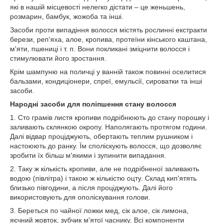
які в нашій місцевості нелегко дістати – це женьшень,
розмарин, бамбук, жожоба та інші.
Засоби проти випадіння волосся містять рослинні екстракти
берези, реп'яха, алое, кропива, протеїни кінського каштана,
м'яти, пшениці і т. п. Вони покликані зміцнити волосся і
стимулювати його зростання.
Крім шампуню на поличці у ванній також повинні оселитися
бальзами, кондиціонери, спреї, емульсії, сироватки та інші
засоби.
Народні засоби для поліпшення стану волосся
1. Сто грамів листя кропиви подрібнюють до стану порошку і
заливають склянкою окропу. Наполягають протягом години.
Далі відвар проціджують, обертають теплим рушником і
настоюють до ранку. Їм споліскують волосся, що дозволяє
зробити їх більш м'якими і зупинити випадання.
2. Таку ж кількість кропиви, але не подрібненої заливають
водою (півлітра) і такою ж кількістю оцту. Склад кип'ятять
близько півгодини, а після проціджують. Далі його
використовують для ополіскування голови.
3. Береться по чайної ложки мед, сік алое, сік лимона,
яєчний жовток, зубчик м'ятої часнику. Всі компоненти