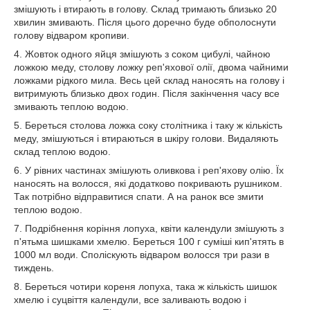
змішують і втирають в голову. Склад тримають близько 20
хвилин змивають. Після цього доречно буде обполоснути
голову відваром кропиви.
4. Жовток одного яйця змішують з соком цибулі, чайною
ложкою меду, столову ложку реп'яхової олії, двома чайними
ложками рідкого мила. Весь цей склад наносять на голову і
витримують близько двох годин. Після закінчення часу все
змивають теплою водою.
5. Береться столова ложка соку столітника і таку ж кількість
меду, змішуються і втираються в шкіру голови. Видаляють
склад теплою водою.
6. У рівних частинах змішують оливкова і реп'яхову олію. Їх
наносять на волосся, які додатково покривають рушником.
Так потрібно відправитися спати. А на ранок все змити
теплою водою.
7. Подрібнення коріння лопуха, квіти календули змішують з
п'ятьма шишками хмелю. Береться 100 г суміші кип'ятять в
1000 мл води. Споліскують відваром волосся три рази в
тиждень.
8. Береться чотири кореня лопуха, така ж кількість шишок
хмелю і суцвіття календули, все заливають водою і