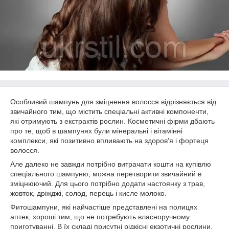
Особливий шампунь для зміцнення волосся відрізняється від
звичайного тим, що містить спеціальні активні компоненти,
які отримують з екстрактів рослин. Косметичні фірми дбають
про те, щоб в шампунях були мінеральні і вітамінні
комплекси, які позитивно впливають на здоров'я і фортеця
волосся.
Але далеко не завжди потрібно витрачати кошти на купівлю
спеціального шампуню, можна перетворити звичайний в
зміцнюючий. Для цього потрібно додати настоянку з трав,
жовток, дріжджі, солод, перець і кисле молоко.
Фитошампуни, які найчастіше представлені на полицях
аптек, хороші тим, що не потребують власноручному
приготуванні. В їх складі присутні рідкісні екзотичні рослини,