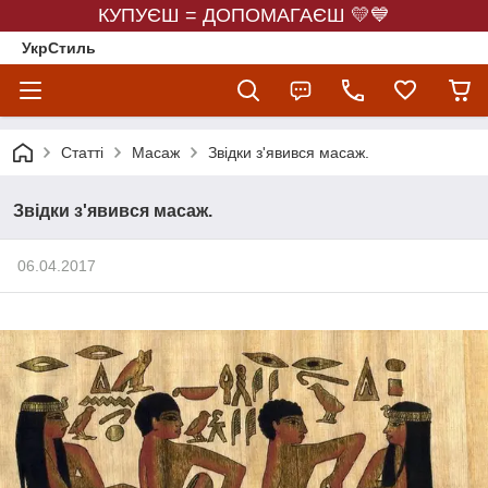
КУПУЄШ = ДОПОМАГАЄШ 💛💙
УкрСтиль
Статті
Масаж
Звідки з'явився масаж.
Звідки з'явився масаж.
06.04.2017