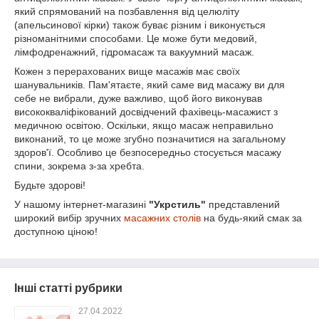
який спрямований на позбавлення від целюліту
(апельсинової кірки) також буває різним і виконується
різноманітними способами. Це може бути медовий,
лімфодренажний, гідромасаж та вакуумний масаж.
Кожен з перерахованих вище масажів має своїх
шанувальників. Пам'ятаєте, який саме вид масажу ви для
себе не вибрали, дуже важливо, щоб його виконував
висококваліфікований досвідчений фахівець-масажист з
медичною освітою. Оскільки, якщо масаж неправильно
виконаний, то це може згубно позначитися на загальному
здоров'ї. Особливо це безпосередньо стосується масажу
спини, зокрема з-за хребта.
Будьте здорові!
У нашому інтернет-магазині
"Укрстиль"
представлений
широкий вибір зручних
масажних столів
на будь-який смак за
доступною ціною!
Інші статті рубрики
27.04.2022