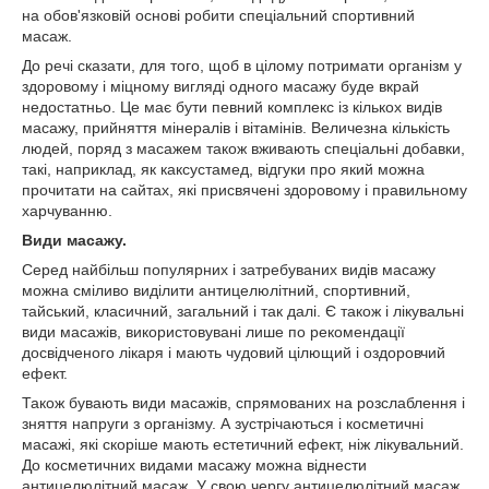
на обов'язковій основі робити спеціальний спортивний
масаж.
До речі сказати, для того, щоб в цілому потримати організм у
здоровому і міцному вигляді одного масажу буде вкрай
недостатньо. Це має бути певний комплекс із кількох видів
масажу, прийняття мінералів і вітамінів. Величезна кількість
людей, поряд з масажем також вживають спеціальні добавки,
такі, наприклад, як каксустамед, відгуки про який можна
прочитати на сайтах, які присвячені здоровому і правильному
харчуванню.
Види масажу.
Серед найбільш популярних і затребуваних видів масажу
можна сміливо виділити антицелюлітний, спортивний,
тайський, класичний, загальний і так далі. Є також і лікувальні
види масажів, використовувані лише по рекомендації
досвідченого лікаря і мають чудовий цілющий і оздоровчий
ефект.
Також бувають види масажів, спрямованих на розслаблення і
зняття напруги з організму. А зустрічаються і косметичні
масажі, які скоріше мають естетичний ефект, ніж лікувальний.
До косметичних видами масажу можна віднести
антицелюлітний масаж. У свою чергу антицелюлітний масаж,