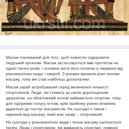
Масаж покликаний для того, щоб повністю оздоровити
людський організм. Масаж застосовується вже протягом не
однієї тисячі років, і основна мета його полягає в лікуванні від
різноманітних недуг і хвороб. З роками виникли різні техніки
масажу, тому він став найбільш досконалим.
Масаж украй затребуваний серед величезної кількості
спортсменів. Люди, які стежать за своїм дорогоцінним
здоров'ям, на обов'язковій основі займаються спортом, тому
для підтримки тонусу м'язів, крім прийому різних вітамінів,
вдаються до послуг масажистів. На сьогодні є також і
окремий вид масажу, який має назву – спортивний.
На сьогодні у різноманітних видів і технік масажу налічується
тисячі. Люди і спортсмени, які відвідують спортзал, повинні