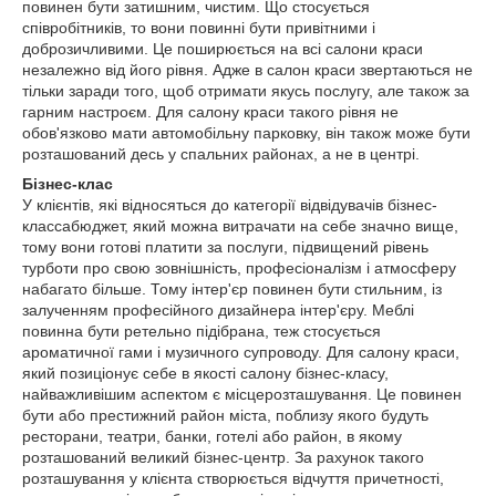
повинен бути затишним, чистим. Що стосується
співробітників, то вони повинні бути привітними і
доброзичливими. Це поширюється на всі салони краси
незалежно від його рівня. Адже в салон краси звертаються не
тільки заради того, щоб отримати якусь послугу, але також за
гарним настроєм. Для салону краси такого рівня не
обов'язково мати автомобільну парковку, він також може бути
розташований десь у спальних районах, а не в центрі.
Бізнес-клас
У клієнтів, які відносяться до категорії відвідувачів бізнес-
классабюджет, який можна витрачати на себе значно вище,
тому вони готові платити за послуги, підвищений рівень
турботи про свою зовнішність, професіоналізм і атмосферу
набагато більше. Тому інтер'єр повинен бути стильним, із
залученням професійного дизайнера інтер'єру. Меблі
повинна бути ретельно підібрана, теж стосується
ароматичної гами і музичного супроводу. Для салону краси,
який позиціонує себе в якості салону бізнес-класу,
найважливішим аспектом є місцерозташування. Це повинен
бути або престижний район міста, поблизу якого будуть
ресторани, театри, банки, готелі або район, в якому
розташований великий бізнес-центр. За рахунок такого
розташування у клієнта створюється відчуття причетності,