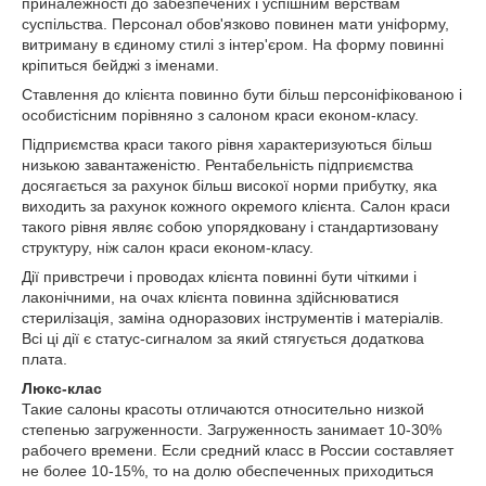
приналежності до забезпечених і успішним верствам
суспільства. Персонал обов'язково повинен мати уніформу,
витриману в єдиному стилі з інтер'єром. На форму повинні
кріпиться бейджі з іменами.
Ставлення до клієнта повинно бути більш персоніфікованою і
особистісним порівняно з салоном краси економ-класу.
Підприємства краси такого рівня характеризуються більш
низькою завантаженістю. Рентабельність підприємства
досягається за рахунок більш високої норми прибутку, яка
виходить за рахунок кожного окремого клієнта. Салон краси
такого рівня являє собою упорядковану і стандартизовану
структуру, ніж салон краси економ-класу.
Дії привстречи і проводах клієнта повинні бути чіткими і
лаконічними, на очах клієнта повинна здійснюватися
стерилізація, заміна одноразових інструментів і матеріалів.
Всі ці дії є статус-сигналом за який стягується додаткова
плата.
Люкс-клас
Такие салоны красоты отличаются относительно низкой
степенью загруженности. Загруженность занимает 10-30%
рабочего времени. Если средний класс в России составляет
не более 10-15%, то на долю обеспеченных приходиться