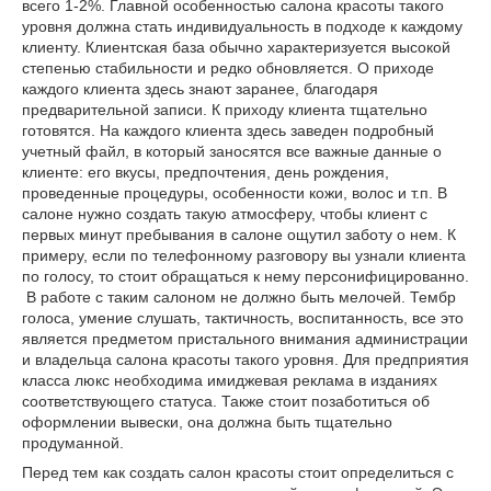
всего 1-2%. Главной особенностью салона красоты такого
уровня должна стать индивидуальность в подходе к каждому
клиенту. Клиентская база обычно характеризуется высокой
степенью стабильности и редко обновляется. О приходе
каждого клиента здесь знают заранее, благодаря
предварительной записи. К приходу клиента тщательно
готовятся. На каждого клиента здесь заведен подробный
учетный файл, в который заносятся все важные данные о
клиенте: его вкусы, предпочтения, день рождения,
проведенные процедуры, особенности кожи, волос и т.п. В
салоне нужно создать такую атмосферу, чтобы клиент с
первых минут пребывания в салоне ощутил заботу о нем. К
примеру, если по телефонному разговору вы узнали клиента
по голосу, то стоит обращаться к нему персонифицированно.
В работе с таким салоном не должно быть мелочей. Тембр
голоса, умение слушать, тактичность, воспитанность, все это
является предметом пристального внимания администрации
и владельца салона красоты такого уровня. Для предприятия
класса люкс необходима имиджевая реклама в изданиях
соответствующего статуса. Также стоит позаботиться об
оформлении вывески, она должна быть тщательно
продуманной.
Перед тем как создать салон красоты стоит определиться с