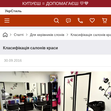
КУПУЄШ = ДОПОМАГАЄШ 💛💙
УкрСтиль
Статті
Для керівників слонів
Класифікація салонів кр
Класифікація салонів краси
30.09.2016