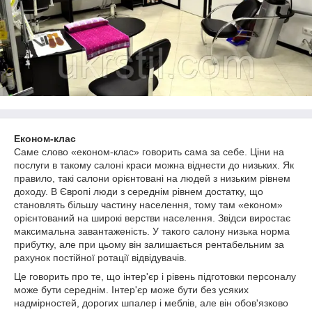
Економ-клас
Саме слово «економ-клас» говорить сама за себе. Ціни на
послуги в такому салоні краси можна віднести до низьких. Як
правило, такі салони орієнтовані на людей з низьким рівнем
доходу. В Європі люди з середнім рівнем достатку, що
становлять більшу частину населення, тому там «економ»
орієнтований на широкі верстви населення. Звідси виростає
максимальна завантаженість. У такого салону низька норма
прибутку, але при цьому він залишається рентабельним за
рахунок постійної ротації відвідувачів.
Це говорить про те, що інтер'єр і рівень підготовки персоналу
може бути середнім. Інтер'єр може бути без усяких
надмірностей, дорогих шпалер і меблів, але він обов'язково