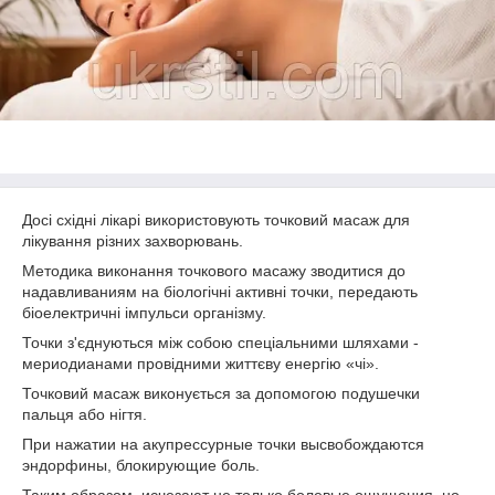
Досі східні лікарі використовують точковий масаж для
лікування різних захворювань.
Методика виконання точкового масажу зводитися до
надавливаниям на біологічні активні точки, передають
біоелектричні імпульси організму.
Точки з'єднуються між собою спеціальними шляхами -
мериодианами провідними життєву енергію «чі».
Точковий масаж виконується за допомогою подушечки
пальця або нігтя.
При нажатии на акупрессурные точки высвобождаются
эндорфины, блокирующие боль.