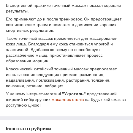
В спортивной практике точечный массаж показал хорошие
результаты.
Его применяют до и после тренировок. Он предотвращает
возникновение травм и помогает в достижении хороших
спортивных результатов.
Также точечный массаж применяется для массирования
кожи лица. Благодаря ему кожа становиться упругой и
эластичной. Вдобавок ко всему он способствует
расслаблению мышц, приостанавливает процесс
образования морщин.
Классический китайский точечный массаж предполагает
использование следующих приемов: разминания,
надавливания, поглаживания, растирания, толкания,
вонзания, резание, вибрация.
У нашому інтернет-магазині
"Укрстиль"
представлений
широкий вибір зручних
масажних столів
на будь-який смак за
доступною ціною!
Інші статті рубрики