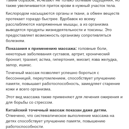
Таким образом, исчезают не только болевые ощущения, но
также увеличивается приток крови в нужный участок тела.
Кислородом насыщаются органы и ткани, а обмен веществ
протекает гораздо быстрее. Вдобавок ко всему
расслабляются напряженные мышцы, а из организма
выводятся продукты жизнедеятельности и токсины. Это
предоставляет возможность организму сопротивляться
болезням.
Показания к применению массажа:
головные боли,
некоторые заболевания суставов, артрит, хронический
бронхит, трахеит, астма, гипертония, миозит, язва желудка,
запор, ишиас.
Точечный массаж позволяет успешно бороться с
бессонницей, переутомлением, способствует улучшению
памяти, повышает работоспособность, замедляет старение
кожи и всего организма.
Этот вид массажа также применяют для лечения ожирения и
для борьбы со стрессом.
Китайский точечный массаж показан даже детям.
Отмечено, что систематическое выполнение массажа на
детях способствует улучшению памяти, повышению
работоспособности.