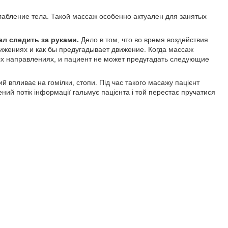
слабление тела. Такой массаж особенно актуален для занятых
ал следить за руками.
Дело в том, что во время воздействия
ижениях и как бы предугадывает движение. Когда массаж
ых направлениях, и пациент не может предугадать следующие
й впливає на гомілки, стопи. Під час такого масажу пацієнт
ний потік інформації гальмує пацієнта і той перестає пручатися