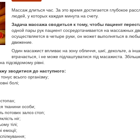
Массаж длиться час. За это время достигается глубокое рас
людей, у которых каждая минута на счету.
Задача массажа сводиться к тому, чтобы пациент перест
одной пары рук пациент сосредотачивается на массажных дв
осуществляется в четыре руки, он может выполняться в люб
движение.
Один масажист впливає на зону обличчя, шиї, декольте, а інши
втрачається, і не може підлаштуватися під масажиста. Збільше
на підсвідомому рівні.
жу зводитися до наступного:
 тонус всього організму;
овні болі;
 стопах;
ся тканини особи;
ть потових залоз стоп;
клість ніг;
ому тілі;
і емоції;
спілкування;