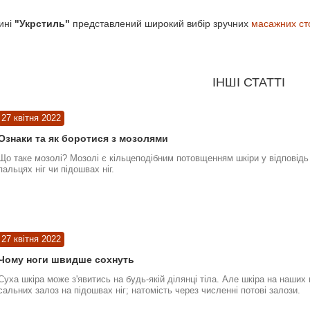
ині
"Укрстиль"
представлений широкий вибір зручних
масажних ст
ІНШІ СТАТТІ
27 квітня 2022
Ознаки та як боротися з мозолями
Що таке мозолі? Мозолі є кільцеподібним потовщенням шкіри у відповідь 
пальцях ніг чи підошвах ніг.
27 квітня 2022
Чому ноги швидше сохнуть
Суха шкіра може з'явитись на будь-якій ділянці тіла. Але шкіра на наших
сальних залоз на підошвах ніг; натомість через численні потові залози.