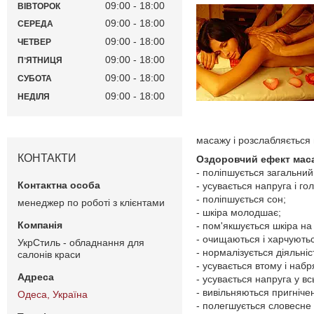
09:00
18:00
ВІВТОРОК
09:00
18:00
СЕРЕДА
09:00
18:00
ЧЕТВЕР
09:00
18:00
ПʼЯТНИЦЯ
09:00
18:00
СУБОТА
09:00
18:00
НЕДІЛЯ
масажу і розслабляється 
КОНТАКТИ
Оздоровчий ефект маса
- поліпшується загальний
- усувається напруга і гол
- поліпшується сон;
менеджер по роботі з клієнтами
- шкіра молодшає;
- пом'якшується шкіра на
- очищаються і харчують
УкрСтиль - обладнання для
- нормалізується діяльніс
салонів краси
- усувається втому і набря
- усувається напруга у всь
- вивільняються пригнічен
Одеса, Україна
- полегшується словесне 