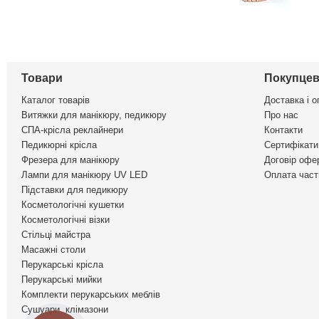
Товари
Покупцев
Каталог товарів
Доставка і о
Витяжки для манікюру, педикюру
Про нас
СПА-крісла реклайнери
Контакти
Педикюрні крісла
Сертифікати 
Фрезера для манікюру
Договір офе
Лампи для манікюру UV LED
Оплата част
Підставки для педикюру
Косметологічні кушетки
Косметологічні візки
Стільці майстра
Масажні столи
Перукарські крісла
Перукарські мийки
Комплекти перукарських меблів
Сушуари, клімазони