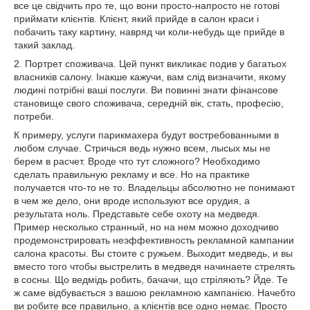
все це свідчить про те, що вони просто-напросто не готові
приймати клієнтів. Клієнт, який прийде в салон краси і
побачить таку картину, навряд чи коли-небудь ще прийде в
такий заклад.
2. Портрет споживача. Цей пункт викликає подив у багатьох
власників салону. Інакше кажучи, вам слід визначити, якому
людині потрібні ваші послуги. Ви повинні знати фінансове
становище свого споживача, середній вік, стать, професію,
потреби.
К примеру, услуги парикмахера будут востребованными в
любом случае. Стричься ведь нужно всем, лысых мы не
берем в расчет. Вроде что тут сложного? Необходимо
сделать правильную рекламу и все. Но на практике
получается что-то не то. Владельцы абсолютно не понимают
в чем же дело, они вроде используют все орудия, а
результата ноль. Представьте себе охоту на медведя.
Пример несколько странный, но на нем можно доходчиво
продемонстрировать неэффективность рекламной кампании
салона красоты. Вы стоите с ружьем. Выходит медведь, и вы
вместо того чтобы выстрелить в медведя начинаете стрелять
в сосны. Що ведмідь робить, бачачи, що стріляють? Йде. Те
ж саме відбувається з вашою рекламною кампанією. Начебто
ви робите все правильно, а клієнтів все одно немає. Просто