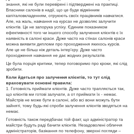
знання, які не були перевірені і підтверджені на практиці.
Власники салонів в надії, що це буде відмінним
капіталовкладенням, отруюють своїх працівників навчатися.
Але, на жаль, навчання на курсах не дозволяє залучити
клієнтів. Це не запорука успіху. Єдиним показником
ефективності того чи іншого способу залучення клієнтів є їх
наявність в салоні краси. Дуже часто на стінах салонів краси
можна виявити дипломи про проходження якихось курсів.
Але це не більш ніж деталь інтер'єру. Дуже часто
проходження навчання не дає жодних результатів.
Це була порція критики, тепер поговоримо про кроки, які слід
зробити.
Коли йдеться про залучення клієнтів, то тут слід
враховувати основні правила:
1. Готовність приймати клієнтів. Дуже часто трапляється так,
що клієнтів ми готові залучати, а от приймати їх - немає.
Майстрів не може бути в салоні, або всі вони можуть бути
зайняті, тому будь-які спроби залучення клієнтів зводяться на
немає.
Готовність також передбачає той факт, що адміністратор та
майстри будуть раді бачити клієнтів. Незадоволені обличчя
адміністраторів, базікання по телефону, зверхні погляди –