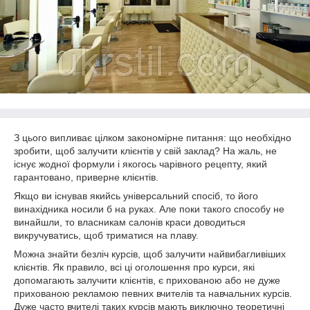
З цього випливає цілком закономірне питання: що необхідно
зробити, щоб залучити клієнтів у свій заклад? На жаль, не
існує жодної формули і якогось чарівного рецепту, який
гарантовано, приверне клієнтів.
Якщо ви існував якийсь універсальний спосіб, то його
винахідника носили б на руках. Але поки такого способу не
винайшли, то власникам салонів краси доводиться
викручуватись, щоб триматися на плаву.
Можна знайти безліч курсів, щоб залучити найвибагливіших
клієнтів. Як правило, всі ці оголошення про курси, які
допомагають залучити клієнтів, є прихованою або не дуже
прихованою рекламою певних вчителів та навчальних курсів.
Дуже часто вчителі таких курсів мають виключно теоретичні