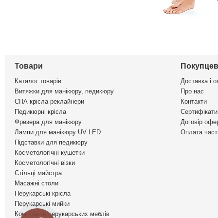
Товари
Покупцев
Каталог товарів
Доставка і о
Витяжки для манікюру, педикюру
Про нас
СПА-крісла реклайнери
Контакти
Педикюрні крісла
Сертифікати 
Фрезера для манікюру
Договір офе
Лампи для манікюру UV LED
Оплата част
Підставки для педикюру
Косметологічні кушетки
Косметологічні візки
Стільці майстра
Масажні столи
Перукарські крісла
Перукарські мийки
Комплекти перукарських меблів