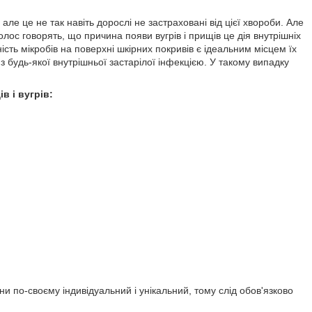
, але це не так навіть дорослі не застраховані від цієї хвороби. Але
лос говорять, що причина появи вугрів і прищів це дія внутрішніх
ність мікробів на поверхні шкірних покривів є ідеальним місцем їх
з будь-якої внутрішньої застарілої інфекцією. У такому випадку
 і вугрів:
ни по-своєму індивідуальний і унікальний, тому слід обов'язково