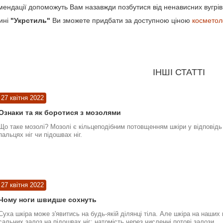
ендації допоможуть Вам назавжди позбутися від ненависних вугрів 
ині
"Укрстиль"
Ви зможете придбати за доступною ціною
косметол
ІНШІ СТАТТІ
27 квітня 2022
Ознаки та як боротися з мозолями
Що таке мозолі? Мозолі є кільцеподібним потовщенням шкіри у відповідь 
пальцях ніг чи підошвах ніг.
27 квітня 2022
Чому ноги швидше сохнуть
Суха шкіра може з'явитись на будь-якій ділянці тіла. Але шкіра на наших
сальних залоз на підошвах ніг; натомість через численні потові залози.