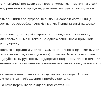
єти: шкідливі продукти замінювати корисними, включити в свій
, різні молочні продукти, різноманітні фрукти і овочі, пивні
ть прищиків або вугрової висипки на лобовій частині лиця
ворить про хворобах яєчників і матки. Прищі та вугрі на щоках –
ярно очищати шкірні покриви, застосовувати тільки якісну
ми і лосьйони, мазі. Також ще однією зовнішньою причиною
р епідермісу.
ыдавливать прыщи и угри?». Самостоятельно выдавливать угри
ециальные средства и условия). Но если Вы все таки хотите
цируйте кожу рук, потом поддержите над паром лицо в течении
блемные места смоченным у лимонном соке ватным диском - это
, аппаратная, ручная и так далее чистки лица. Вполне
том является – обращения к профессионалу.
Ваша кожа перебывала в идеальном состоянии: