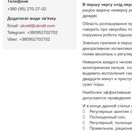
В першу чергу слід пе
+380 (95) 270-27-02
раціон варену нежирну риб
дріжджі.
Область розташування при
ukrstil@ukrstil.com
говорить про хворобах тов
+380952702702
порушена робота підшлун
+380952702702
Зовнішні причини в першу
декоративною косметикою
появи висипань є регуляр
Наверное каждого челов
категорически нельзя, т
выдавить воспаления сам
двадцати минут и присту
сузит поры.
Наиболее эффективным сп
допускается проведения 
И в конце данной статьи
 Регулярные занятия с
 Полноценный сон;
 Регулярный, полноце
 Правильное, рациона