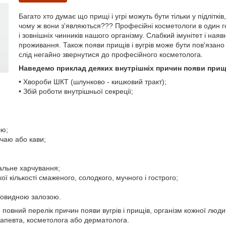
Багато хто думає що прищі і угрі можуть бути тільки у підлітків
чому ж вони з'являються??? Професійні косметологи в один го
і зовнішніх чинників нашого організму. Слабкий імунітет і наяв
проживання. Також появи прищів і вугрів може бути пов'язано 
слід негайно звернутися до професійного косметолога.
Наведемо приклад деяких внутрішніх причин появи прищів
• Хвороби ШКТ (шлунково - кишковий тракт);
• Збій роботи внутрішньої секреції;
лю;
чаю або кави;
альне харчування;
ї кількості смаженого, солодкого, мучного і гострого;
итовидною залозою.
 повний перелік причин появи вугрів і прищів, організм кожної люди
рапевта, косметолога або дерматолога.