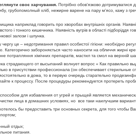
реглянути своє харчування.
Потрібно обов'язково дотримуватися ді
у, грубопомолный хліб, нежирне варене на пару м'ясо, кажу з гречки
щика наприклад говорить про хворобах внутрішніх органів. Наявніс
стого і тонкого кишечника. Наявність вугрів в області підборіддя го
кової залози і шлунка.
 чергу це – недотримання правил особистої гігієни: необхідно регул
. Категорично забороняється часто наносити на обличчя жирні кре
не потрапляння хімічних препаратів, мастил та смол на верхній ша
ека страдающего от высыпаний волнует вопрос « Как правильно в
олько в присутствии профессионала (он обеспечивает стерильные сп
остоятельно в дома, то в первую очередь старательно продезинфи
пайте к процессу. После процедуры рекомендуется протереть про
особом для избавления от угрей и прыщей является механическая
чистки лица в домашних условиях, но все таки наилучшим вариан
 хотелось бы предоставить три основных секрета, для того чтобы 
портом;
нный отдых;
льное питания.