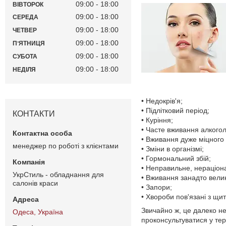
09:00
18:00
ВІВТОРОК
09:00
18:00
СЕРЕДА
09:00
18:00
ЧЕТВЕР
09:00
18:00
ПʼЯТНИЦЯ
09:00
18:00
СУБОТА
09:00
18:00
НЕДІЛЯ
• Недокрів'я;
• Підлітковий період;
КОНТАКТИ
• Куріння;
• Часте вживання алкого
• Вживання дуже міцного 
менеджер по роботі з клієнтами
• Зміни в організмі;
• Гормональний збій;
• Неправильне, нераціон
УкрСтиль - обладнання для
• Вживання занадто велико
салонів краси
• Запори;
• Хвороби пов'язані з щ
Звичайно ж, це далеко не
Одеса, Україна
проконсультуватися у те