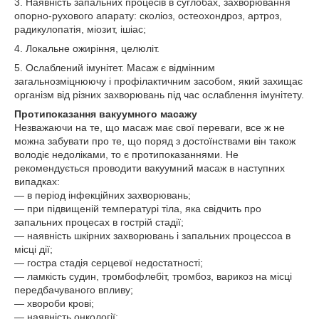
3. Наявність запальних процесів в суглобах, захворювання
опорно-рухового апарату: сколіоз, остеохондроз, артроз,
радикулопатія, міозит, ішіас;
4. Локальне ожиріння, целюліт.
5. Ослаблений імунітет. Масаж є відмінним
загальнозміцнюючу і профілактичним засобом, який захищає
організм від різних захворювань під час ослаблення імунітету.
Протипоказання вакуумного масажу
Незважаючи на те, що масаж має свої переваги, все ж не
можна забувати про те, що поряд з достоїнствами він також
володіє недоліками, то є протипоказаннями. Не
рекомендується проводити вакуумний масаж в наступних
випадках:
― в період інфекційних захворювань;
― при підвищеній температурі тіла, яка свідчить про
запальних процесах в гострій стадії;
― наявність шкірних захворювань і запальних процессоа в
місці дії;
― гостра стадія серцевої недостатності;
― ламкість судин, тромбофлебіт, тромбоз, варикоз на місці
передбачуваного впливу;
― хвороби крові;
― наявність онкології;