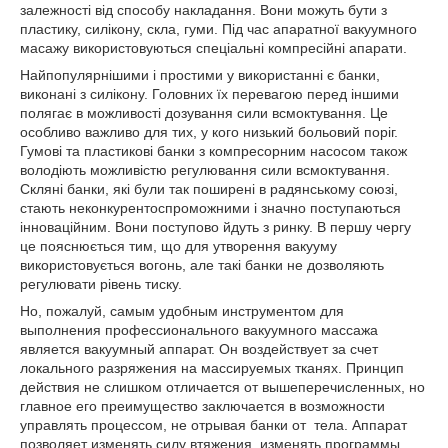
залежності від способу накладання. Вони можуть бути з
пластику, силікону, скла, гуми. Під час апаратної вакуумного
масажу використовуються спеціальні компресійні апарати.
Найпопулярнішими і простими у використанні є банки,
виконані з силікону. Головних їх перевагою перед іншими
полягає в можливості дозування сили всмоктування. Це
особливо важливо для тих, у кого низький больовий поріг.
Гумові та пластикові банки з компресорним насосом також
володіють можливістю регулювання сили всмоктування.
Скляні банки, які були так поширені в радянському союзі,
стають неконкурентоспроможними і значно поступаються
інноваційним. Вони поступово йдуть з ринку. В першу чергу
це пояснюється тим, що для утворення вакууму
використовується вогонь, але такі банки не дозволяють
регулювати рівень тиску.
Но, пожалуй, самым удобным инструментом для
выполнения профессионального вакуумного массажа
является вакуумный аппарат. Он воздействует за счет
локального разряжения на массируемых тканях. Принцип
действия не слишком отличается от вышеперечисленных, но
главное его преимущество заключается в возможности
управлять процессом, не отрывая банки от тела. Аппарат
позволяет изменять силу втяжения, изменять программы