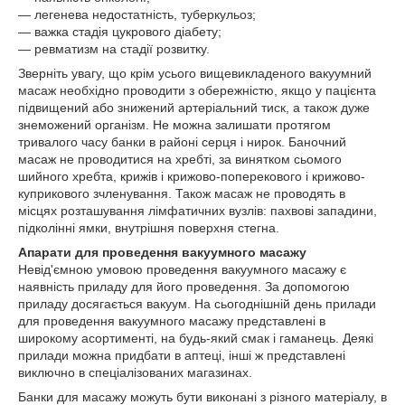
― легенева недостатність, туберкульоз;
― важка стадія цукрового діабету;
― ревматизм на стадії розвитку.
Зверніть увагу, що крім усього вищевикладеного вакуумний
масаж необхідно проводити з обережністю, якщо у пацієнта
підвищений або знижений артеріальний тиск, а також дуже
знеможений організм. Не можна залишати протягом
тривалого часу банки в районі серця і нирок. Баночний
масаж не проводитися на хребті, за винятком сьомого
шийного хребта, крижів і крижово-поперекового і крижово-
куприкового зчленування. Також масаж не проводять в
місцях розташування лімфатичних вузлів: пахвові западини,
підколінні ямки, внутрішня поверхня стегна.
Апарати для проведення вакуумного масажу
Невід'ємною умовою проведення вакуумного масажу є
наявність приладу для його проведення. За допомогою
приладу досягається вакуум. На сьогоднішній день прилади
для проведення вакуумного масажу представлені в
широкому асортименті, на будь-який смак і гаманець. Деякі
прилади можна придбати в аптеці, інші ж представлені
виключно в спеціалізованих магазинах.
Банки для масажу можуть бути виконані з різного матеріалу, в