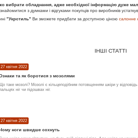
ко вибрати обладнання, адже необхідної інформацію дуже ма
ознайомитися з думками і відгуками покупців про виробників устатку
ині
"Укрстиль"
Ви зможете придбати за доступною ціною
салонне
ІНШІ СТАТТІ
27 квітня 2022
Ознаки та як боротися з мозолями
Що таке мозолі? Мозолі є кільцеподібним потовщенням шкіри у відповідь 
пальцях ніг чи підошвах ніг.
27 квітня 2022
Чому ноги швидше сохнуть