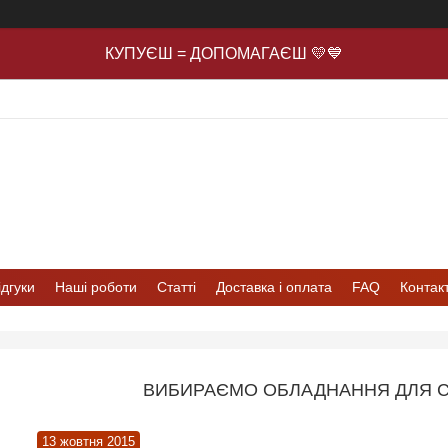
КУПУЄШ = ДОПОМАГАЄШ 💛💙
ідгуки
Наші роботи
Статті
Доставка і оплата
FAQ
Контак
ВИБИРАЄМО ОБЛАДНАННЯ ДЛЯ С
13 жовтня 2015