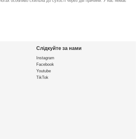
 ногах особливо схильна до сухості через дві причини. У нас немає
Слідкуйте за нами
Instagram
Facebook
Youtube
TikTok