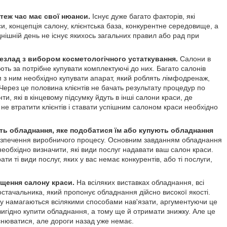
теж час має свої нюанси.
Існує дуже багато факторів, які
и, концепція салону, клієнтська база, конкурентне середовище, а
днішній день не існує якихось загальних правил або рад при
безлад з вибором косметологічного устаткування.
Салони в
ють за потрібне купувати комплектуючі до них. Багато салонів
 з ним необхідно купувати апарат, який роблять лімфодренаж,
ерез це половина клієнтів не бачать результату процедур по
нти, які в кінцевому підсумку йдуть в інші салони краси, де
б не втратити клієнтів і ставати успішним салоном краси необхідно
ь обладнання, яке подобатися їм або купують обладнання
езпечення виробничого процесу. Основним завданням обладнання
еобхідно визначити, які види послуг надавати ваш салон краси.
ти ті види послуг, яких у вас немає конкурентів, або ті послуги,
ащення салону краси.
На всіляких виставках обладнання, всі
тачальника, який пропонує обладнання дійсно високої якості.
жу намагаються всілякими способами нав'язати, аргументуючи це
игідно купити обладнання, а тому ще й отримати знижку. Але це
снюватися, але дороги назад уже немає.