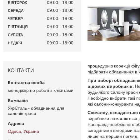
09:00
18:00
ВІВТОРОК
09:00
18:00
СЕРЕДА
09:00
18:00
ЧЕТВЕР
09:00
18:00
ПʼЯТНИЦЯ
09:00
18:00
СУБОТА
09:00
18:00
НЕДІЛЯ
процедури з корекції фігу
КОНТАКТИ
підбирати обладнання в к
При виборі обладнання
відомих виробників.
Не
менеджер по роботі з клієнтами
будь-якого салону краси 
Необхідно вибрати такі по
які салони-конкуренти на
УкрСтиль - обладнання для
Спочатку, складається
салонів краси
виробники намагаються р
Насправді необхідного о
вигаданими вигодами наче
Одеса, Україна
лише на перший погляд. 