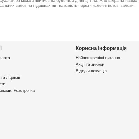
Суха шкіра може з'явитись на будь-якій ділянці тіла. Але шкіра на наших
сальних залоз на підошвах ніг; натомість через численні потові залози.
і
Корисна інформація
плата
Найпоширеніші питання
Акції та знижки
Відгуки покупців
та ліцензії
рти
инами. Розстрочка