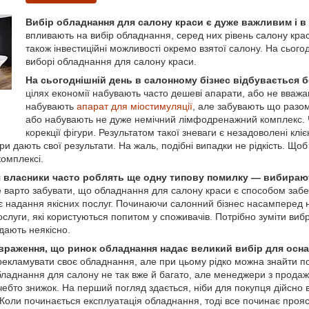
Вибір обладнання для салону краси є дуже важливим і в 
впливають на вибір обладнання, серед них рівень салону крас
також інвестиційні можливості окремо взятої салону. На сього
виборі обладнання для салону краси.
На сьогоднішній день в салонному бізнес відбувається 
цілях економії набувають часто дешеві апарати, або не вважа
набувають
апарат для міостимуляції
, але забувають що разом
або набувають не дуже немічний лімфодренажний комплекс. Ч
корекції фігури. Результатом такої зневаги є незадоволені кліє
ри дають свої результати. На жаль, подібні випадки не рідкість. Що
омплексі.
 власники часто роблять ще одну типову помилку ― вибирают
 варто забувати, що обладнання для салону краси є способом заб
є надання якісних послуг. Починаючи салонний бізнес насамперед н
слуги, які користуються попитом у споживачів. Потрібно зуміти вибра
дають неякісно.
 враження, що ринок обладнання надає великий вибір для осн
екламувати своє обладнання, але при цьому рідко можна знайти пос
бладнання для салону не так вже й багато, але менеджери з прода
бто знижок. На перший погляд здається, ніби для покупця дійсно в
Коли починається експлуатація обладнання, тоді все починає проя