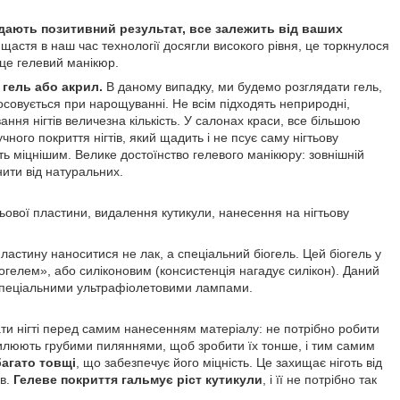
 дають позитивний результат, все залежить від ваших
щастя в наш час технології досягли високого рівня, це торкнулося
це гелевий манікюр.
гель або акрил.
В даному випадку, ми будемо розглядати гель,
тосовується при нарощуванні. Не всім підходять неприродні,
ання нігтів величезна кількість. У салонах краси, все більшою
ного покриття нігтів, який щадить і не псує саму нігтьову
ить міцнішим. Велике достоїнство гелевого манікюру: зовнішній
нити від натуральних.
ової пластини, видалення кутикули, нанесення на нігтьову
пластину наноситися не лак, а спеціальний біогель. Цей біогель у
экогелем», або силіконовим (консистенція нагадує силікон). Даний
 спеціальними ультрафіолетовими лампами.
вати нігті перед самим нанесенням матеріалу: не потрібно робити
дпилюють грубими пиляннями, щоб зробити їх тонше, і тим самим
багато товщі
, що забезпечує його міцність. Це захищає ніготь від
ів.
Гелеве покриття гальмує ріст кутикули
, і її не потрібно так