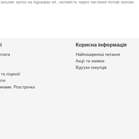
сальних залоз на підошвах ніг; натомість через численні потові залози.
і
Корисна інформація
плата
Найпоширеніші питання
Акції та знижки
Відгуки покупців
та ліцензії
рти
инами. Розстрочка