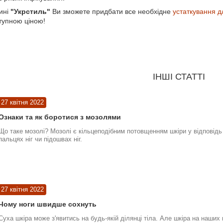
ині
"Укрстиль"
Ви зможете придбати все необхідне
устаткування д
тупною ціною!
ІНШІ СТАТТІ
27 квітня 2022
Ознаки та як боротися з мозолями
Що таке мозолі? Мозолі є кільцеподібним потовщенням шкіри у відповідь 
пальцях ніг чи підошвах ніг.
27 квітня 2022
Чому ноги швидше сохнуть
Суха шкіра може з'явитись на будь-якій ділянці тіла. Але шкіра на наших