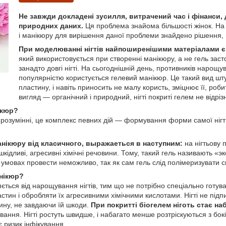
Не завжди докладені зусилля, витрачений час і фінанси,
природних даних.
Ця проблема знайома більшості жінок. На 
і манікюру для вирішення даної проблеми знайдено рішення, 
При моделюванні нігтів найпоширенішими матеріалами є 
який використовується при створенні манікюру, а не гель зас
занадто довгі нігті. На сьогоднішній день, противників нарощув
популярністю користується гелевий манікюр. Це такий вид штуч
пластину, і навіть приносить не малу користь, зміцнює її, роб
вигляд ― органічний і природний, нігті покриті гелем не відріз
ікюр?
розумінні, це комплекс певних дій ― формування форми самої нігть
анікюру від класичного, выражаеться в наступним:
на нігтьову 
шкідливі, агресивні хімічні речовини. Тому, такий гель називають «
 умовах провести неможливо, так як сам гель слід полімеризувати
нікюр?
яється від нарощування нігтів, тим що не потрібно спеціально готу
стин і обробляти їх агресивними хімічними кислотами. Нігті не пі
тину, не завдаючи їй шкоди.
При покритті біогелем ніготь стає на
вання. Нігті ростуть швидше, і набагато менше розтріскуються з бок
є ризик інфікування.