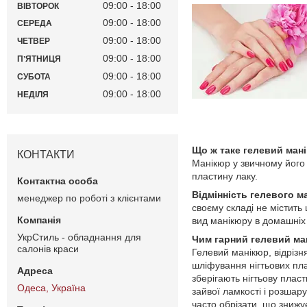
09:00
18:00
ВІВТОРОК
09:00
18:00
СЕРЕДА
09:00
18:00
ЧЕТВЕР
09:00
18:00
ПʼЯТНИЦЯ
09:00
18:00
СУБОТА
09:00
18:00
НЕДІЛЯ
Що ж таке гелевий ман
КОНТАКТИ
Манікюр у звичному його 
пластину лаку.
Відмінність гелевого м
менеджер по роботі з клієнтами
своєму складі не містить 
вид манікюру в домашніх
УкрСтиль - обладнання для
Чим гарний гелевий ма
салонів краси
Гелевий манікюр, відрізн
шліфування нігтьових пла
зберігають нігтьову плас
Одеса, Україна
зайвої ламкості і розшару
часто обрізати, що знижу