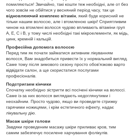
помиляються! Звичайно, такі кошти теж необхідні, але от без
чого зовсім не обійтися у весняний період часу, так це
відновлюючий комплекс вітамін
, який буде корисний не
тільки нашим волоссю, але і втомленою шкірі! Сприятливим
чином на втомлені волосся чудово впливають вітаміни груп
А, Е, С і В, у тому числі необхідні такі мікроелементи, як мідь,
цинк, кремній і кальцій.
Професійна допомога волоссю
Перед тим як почати займатися активним лікуванням
волосся, Вам знадобиться привести їх у нормальний вигляд.
Саме тому після зимового сезону просто обов'язково варто
відвідати салон, а ще скористатися послугами
професіоналів.
Подстригаем кінчики
Спочатку необхідно зістригти всі посічені кінчики на волоссі.
Саме із-за них волосся виглядають недоглянутими і
неохайним. Просто чудово, якщо ви проведете стрижку
гарячими ножицями, і крім естетичного ефекту, надає
лікувальну дію.
Масаж шкіри голови
Завдяки проведеним масажу шкіри приливає кров, тим
самим забезпечує посилене харчування фолікулів.