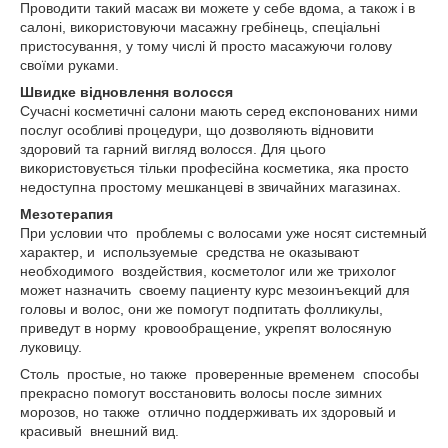
Проводити такий масаж ви можете у себе вдома, а також і в
салоні, використовуючи масажну гребінець, спеціальні
пристосування, у тому числі й просто масажуючи голову
своїми руками.
Швидке відновлення волосся
Сучасні косметичні салони мають серед експонованих ними
послуг особливі процедури, що дозволяють відновити
здоровий та гарний вигляд волосся. Для цього
використовується тільки професійна косметика, яка просто
недоступна простому мешканцеві в звичайних магазинах.
Мезотерапия
При условии что проблемы с волосами уже носят системный
характер, и используемые средства не оказывают
необходимого воздействия, косметолог или же трихолог
может назначить своему пациенту курс мезоинъекций для
головы и волос, они же помогут подпитать фолликулы,
приведут в норму кровообращение, укрепят волосяную
луковицу.
Столь простые, но также проверенные временем способы
прекрасно помогут восстановить волосы после зимних
морозов, но также отлично поддерживать их здоровый и
красивый внешний вид.