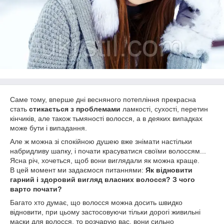
Саме тому, вперше дні весняного потепління прекрасна
стать
стикається з проблемами
ламкості, сухості, перетин
кінчиків, але також тьмяності волосся, а в деяких випадках
може бути і випадання.
Але ж можна зі спокійною душею вже знімати настільки
набридливу шапку, і почати красуватися своїми волоссям...
Ясна річ, хочеться, щоб вони виглядали як можна краще.
В цей момент ми задаємося питаннями:
Як відновити
гарний і здоровий вигляд власних волосся? З чого
варто почати?
Багато хто думає, що волосся можна досить швидко
відновити, при цьому застосовуючи тільки дорогі живильні
маски для волосся, то розчарую вас, вони сильно