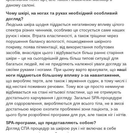
даному салоні.
Чому шкірі, на ногах та руках необхідний особливий
догляд?
Людська шкіра щодня піддається негативному впливу цілого
спектра різних чинників, особливо це стосується саме наших
ручок і ніжок. Втрата еластичності, а також тріщини через
порушення балансу вологості, пошкодження шкірного
покриву, поява пігментації, від використання побутових
засобів, внаслідок цього і відбувається більш раннє старіння
шкіри – це на сьогоднішній день більш типові ситуації для
багатьох людей, які не приділяють належної уваги догляду за
своїми руками і ногами. При цьому варто врахувати, що
наші
ноги піддаються більшому впливу з-за навантаження,
що виробляє тертя, але також і звуження судин, в тому числі і
від нестачі поживних речовин. Тому все це просто неминуче
відбивається на стані нігтьової пластини, що не отримують
достатнього харчування і догляду. Загальні SPA-процедури
для оздоровлення, виробляються для всього тіла, не в змозі
достатньою мірою охопити проблемні зони пацієнта, з-за
цього були розроблені програми для рук, але також ніг і нігтів.
SPA-програми, що представляють собою?
Догляд СПА процедур за шкірою рук і ніг включає в себе