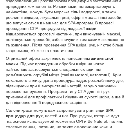
оздоровляющие і розслаблюючі процедури з застосуванням
природних компонентів. Речовинами, які використовують
найчастіше, можуть бути морська сіль і водорості, а також
рослинні відвари, лікувальні грязі, ефірні масла і інші засоби,
що випускаються в наш час для SPA-програм. В процесі
проведення СПА процедури від людської шкіри
відшаровуються ороговілі частинки, при виконуваній масажі,
поліпшується кровообіг, забезпечуючи тим самим зволоження
та живлення. Після проведення SPA шкіра, рук, ніг стає більш
гладенькою, м'якою та еластичною.
Отриманий ефект закріплюють нанесенням
живильної
маски.
Під час проведення обробки шкіри на ногах
найчастіше застосовуються спеціальні склади, які
розм'якшують огрубілі місця (такі як мозолі, натоптиші). Крім
локального впливу, дана процедура надає розслабляючу дію,
підвищуючи при її використанні настрій, заодно знижуючи
нервове напруження. Програми типу СПА для ніг і рук
призначені для профілактики і лікування сухості шкіри, а ще й
для відновлення її передчасного старіння.
Салони краси можуть вам запропонувати різні види
SPA
процедур для рук
, ногтей и ног. Процедуры, которые идут
на основе используемой косметики OPI и Be Natural, пилинг,
солевые ванны, питание, но также омоложение кожи и