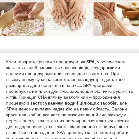
Коли говорять про такої процедури, як
SPA,
у величезного
кількість людей виникають явні асоціації, з оздоровчими
водними процедурами призначені для всього тіла. При
всьому цьому сучасна косметологічна індустрія достатньо
розширила дане поняття, і в наш час SPA-програми
пропонують не тільки для тіла, заодно для обличчя, рук, ніг та
нігтів. Принцип СПА впливу аналогічний – проходження
процедур
з застосуванням води і цілющих засобів
, але
SPA в даному випадку надає дію на певну область. Салони
краси наш країни все частіше включив даний вид відходу у
перелік послуг, так як до них регулярно звертаються клієнти
для оздоровлення, але також і відновлення шкіри рук, ніг та
нігтів. Після проведення SPA-процедур клієнт може зробити
креативний нейл-арт, але також і класичний манікюр в