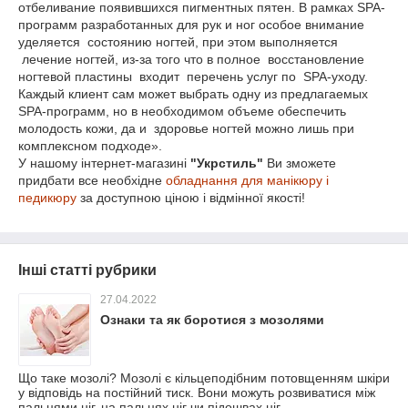
отбеливание появившихся пигментных пятен. В рамках SPA-
программ разработанных для рук и ног особое внимание
уделяется состоянию ногтей, при этом выполняется
лечение ногтей, из-за того что в полное восстановление
ногтевой пластины входит перечень услуг по SPA-уходу.
Каждый клиент сам может выбрать одну из предлагаемых
SPA-программ, но в необходимом объеме обеспечить
молодость кожи, да и здоровье ногтей можно лишь при
комплексном подходе».
У нашому інтернет-магазині
"Укрстиль"
Ви зможете
придбати все необхідне
обладнання для манікюру і
педикюру
за доступною ціною і відмінної якості!
Інші статті рубрики
27.04.2022
Ознаки та як боротися з мозолями
Що таке мозолі? Мозолі є кільцеподібним потовщенням шкіри
у відповідь на постійний тиск. Вони можуть розвиватися між
пальцями ніг, на пальцях ніг чи підошвах ніг.