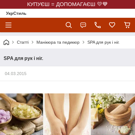
КУПУЄШ = ДОПОМАГАЄШ 💛💙
УкрСтиль
Статті
Манікюра та педикюр
SPA для рук і ніг.
SPA для рук і ніг.
04.03.2015