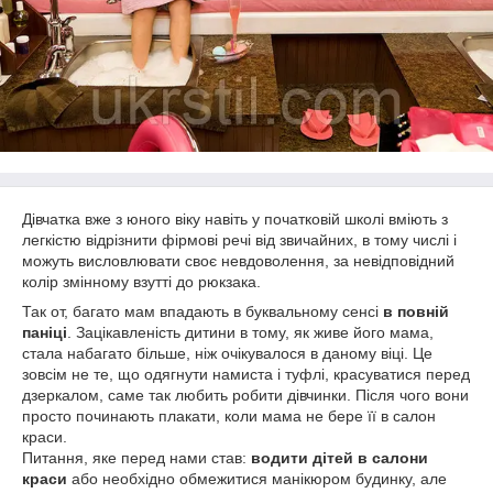
Дівчатка вже з юного віку навіть у початковій школі вміють з
легкістю відрізнити фірмові речі від звичайних, в тому числі і
можуть висловлювати своє невдоволення, за невідповідний
колір змінному взутті до рюкзака.
Так от, багато мам впадають в буквальному сенсі
в повній
паніці
. Зацікавленість дитини в тому, як живе його мама,
стала набагато більше, ніж очікувалося в даному віці. Це
зовсім не те, що одягнути намиста і туфлі, красуватися перед
дзеркалом, саме так любить робити дівчинки. Після чого вони
просто починають плакати, коли мама не бере її в салон
краси.
Питання, яке перед нами став:
водити дітей в салони
краси
або необхідно обмежитися манікюром будинку, але