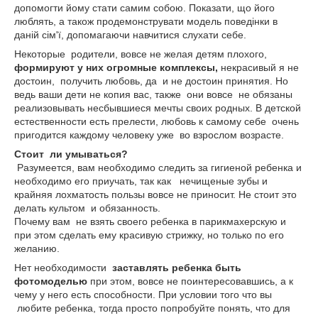
допомогти йому стати самим собою. Показати, що його
люблять, а також продемонструвати модель поведінки в
даній сім'ї, допомагаючи навчитися слухати себе.
Некоторые родители, вовсе не желая детям плохого,
формируют у них огромные комплексы,
некрасивый я не
достоин, получить любовь, да и не достоин принятия. Но
ведь ваши дети не копия вас, также они вовсе не обязаны
реализовывать несбывшиеся мечты своих родных. В детской
естественности есть прелести, любовь к самому себе очень
пригодится каждому человеку уже во взрослом возрасте.
Стоит ли умываться?
Разумеется, вам необходимо следить за гигиеной ребенка и
необходимо его приучать, так как нечищеные зубы и
крайняя лохматость пользы вовсе не приносит. Не стоит это
делать культом и обязанность.
Почему вам не взять своего ребенка в парикмахерскую и
при этом сделать ему красивую стрижку, но только по его
желанию.
Нет необходимости
заставлять ребенка быть
фотомоделью
при этом, вовсе не поинтересовавшись, а к
чему у него есть способности. При условии того что вы
любите ребенка, тогда просто попробуйте понять, что для