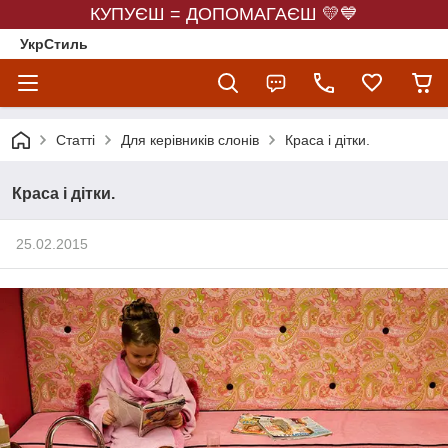
КУПУЄШ = ДОПОМАГАЄШ 💛💙
УкрСтиль
Статті
Для керівників слонів
Краса і дітки.
Краса і дітки.
25.02.2015