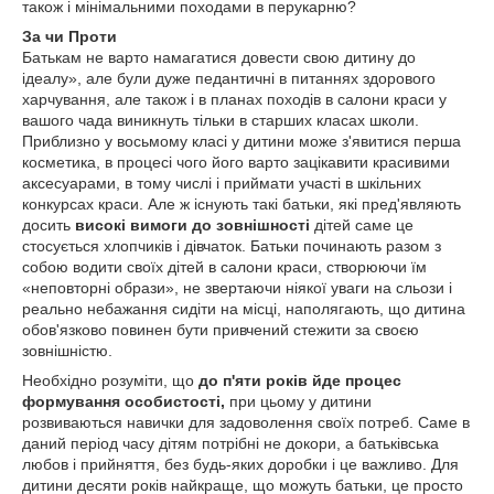
також і мінімальними походами в перукарню?
За чи Проти
Батькам не варто намагатися довести свою дитину до
ідеалу», але були дуже педантичні в питаннях здорового
харчування, але також і в планах походів в салони краси у
вашого чада виникнуть тільки в старших класах школи.
Приблизно у восьмому класі у дитини може з'явитися перша
косметика, в процесі чого його варто зацікавити красивими
аксесуарами, в тому числі і приймати участі в шкільних
конкурсах краси. Але ж існують такі батьки, які пред'являють
досить
високі вимоги до зовнішності
дітей саме це
стосується хлопчиків і дівчаток. Батьки починають разом з
собою водити своїх дітей в салони краси, створюючи їм
«неповторні образи», не звертаючи ніякої уваги на сльози і
реально небажання сидіти на місці, наполягають, що дитина
обов'язково повинен бути привчений стежити за своєю
зовнішністю.
Необхідно розуміти, що
до п'яти років йде процес
формування особистості,
при цьому у дитини
розвиваються навички для задоволення своїх потреб. Саме в
даний період часу дітям потрібні не докори, а батьківська
любов і прийняття, без будь-яких доробки і це важливо. Для
дитини десяти років найкраще, що можуть батьки, це просто