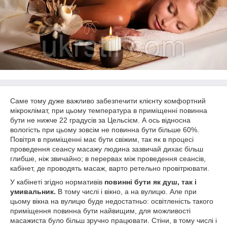
Саме тому дуже важливо забезпечити клієнту комфортний
мікроклімат, при цьому температура в приміщенні повинна
бути не нижче 22 градусів за Цельсієм. А ось відносна
вологість при цьому зовсім не повинна бути більше 60%.
Повітря в приміщенні має бути свіжим, так як в процесі
проведення сеансу масажу людина зазвичай дихає більш
глибше, ніж звичайно; в перервах між проведення сеансів,
кабінет, де проводять масаж, варто ретельно провітрювати.
У кабінеті згідно нормативів
повинні бути як душ, так і
умивальник.
В тому числі і вікно, а на вулицю. Але при
цьому вікна на вулицю буде недостатньо: освітленість такого
приміщення повинна бути найвищим, для можливості
масажиста було більш зручно працювати. Стіни, в тому числі і