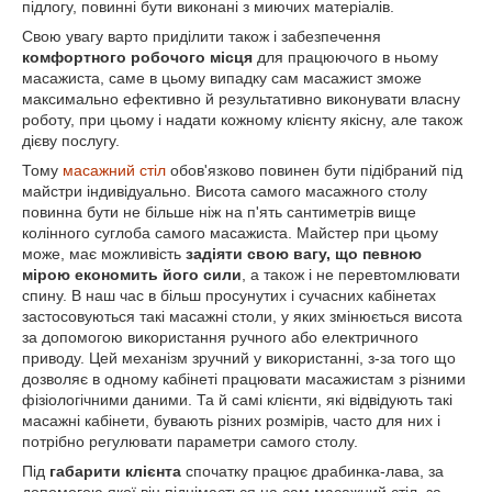
підлогу, повинні бути виконані з миючих матеріалів.
Свою увагу варто приділити також і забезпечення
комфортного робочого місця
для працюючого в ньому
масажиста, саме в цьому випадку сам масажист зможе
максимально ефективно й результативно виконувати власну
роботу, при цьому і надати кожному клієнту якісну, але також
дієву послугу.
Тому
масажний стіл
обов'язково повинен бути підібраний під
майстри індивідуально. Висота самого масажного столу
повинна бути не більше ніж на п'ять сантиметрів вище
колінного суглоба самого масажиста. Майстер при цьому
може, має можливість
задіяти свою вагу, що певною
мірою економить його сили
, а також і не перевтомлювати
спину. В наш час в більш просунутих і сучасних кабінетах
застосовуються такі масажні столи, у яких змінюється висота
за допомогою використання ручного або електричного
приводу. Цей механізм зручний у використанні, з-за того що
дозволяє в одному кабінеті працювати масажистам з різними
фізіологічними даними. Та й самі клієнти, які відвідують такі
масажні кабінети, бувають різних розмірів, часто для них і
потрібно регулювати параметри самого столу.
Під
габарити клієнта
спочатку працює драбинка-лава, за