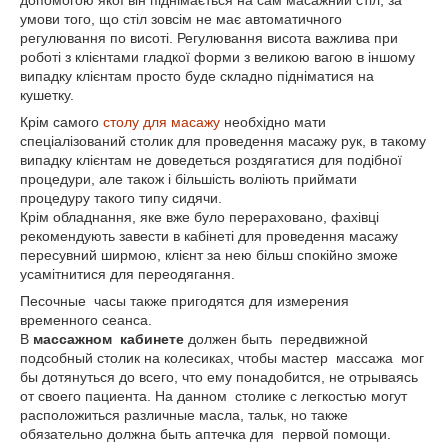
допомогою якої він піднімається на сам масажний стіл, за
умови того, що стіл зовсім не має автоматичного
регулювання по висоті. Регулювання висота важлива при
роботі з клієнтами гладкої форми з великою вагою в іншому
випадку клієнтам просто буде складно підніматися на
кушетку.
Крім самого
столу для масажу
необхідно мати
спеціалізований столик для проведення масажу рук, в такому
випадку клієнтам не доведеться роздягатися для подібної
процедури, але також і більшість воліють приймати
процедуру такого типу сидячи.
Крім обладнання, яке вже було перераховано, фахівці
рекомендують завести в кабінеті для проведення масажу
пересувний ширмою, клієнт за нею більш спокійно зможе
усамітнитися для переодягання.
Песочные часы также пригодятся для измерения
временного сеанса.
В
массажном кабинете
должен быть передвижной
подсобный столик на колесиках, чтобы мастер массажа мог
бы дотянуться до всего, что ему понадобится, не отрываясь
от своего пациента. На данном столике с легкостью могут
расположиться различные масла, тальк, но также
обязательно должна быть аптечка для первой помощи.