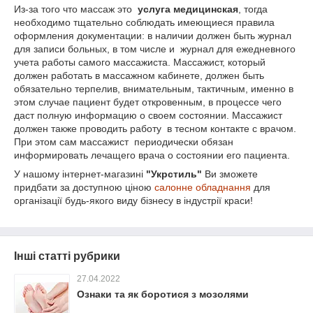
Из-за того что массаж это
услуга медицинская
, тогда
необходимо тщательно соблюдать имеющиеся правила
оформления документации: в наличии должен быть журнал
для записи больных, в том числе и журнал для ежедневного
учета работы самого массажиста. Массажист, который
должен работать в массажном кабинете, должен быть
обязательно терпелив, внимательным, тактичным, именно в
этом случае пациент будет откровенным, в процессе чего
даст полную информацию о своем состоянии. Массажист
должен также проводить работу в тесном контакте с врачом.
При этом сам массажист периодически обязан
информировать лечащего врача о состоянии его пациента.
У нашому інтернет-магазині
"Укрстиль"
Ви зможете
придбати за доступною ціною
салонне обладнання
для
організації будь-якого виду бізнесу в індустрії краси!
Інші статті рубрики
27.04.2022
Ознаки та як боротися з мозолями