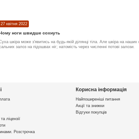
27 квітня 2022
Чому ноги швидше сохнуть
Суха шкіра може з'явитись на будь-якій ділянці тіла. Але шкіра на наших
сальних залоз на підошвах ніг; натомість через численні потові залози.
і
Корисна інформація
плата
Найпоширеніші питання
Акції та знижки
Відгуки покупців
та ліцензії
рти
инами. Розстрочка