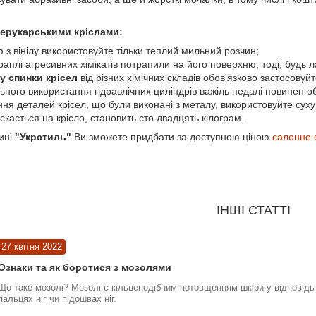
перукарськими кріслами:
ю з вінілу використовуйте тільки теплий мильний розчин;
раплі агресивних хімікатів потрапили на його поверхню, тоді, будь л
у спинки крісел
від різних хімічних складів обов'язково застосовуй
ного використання гідравлічних циліндрів важіль педалі повинен о
я деталей крісел, що були виконані з металу, використовуйте суху 
кається на крісло, становить сто двадцять кілограм.
ині
"Укрстиль"
Ви зможете придбати за доступною ціною
салонне 
ІНШІ СТАТТІ
27 квітня 2022
Ознаки та як боротися з мозолями
Що таке мозолі? Мозолі є кільцеподібним потовщенням шкіри у відповідь 
пальцях ніг чи підошвах ніг.