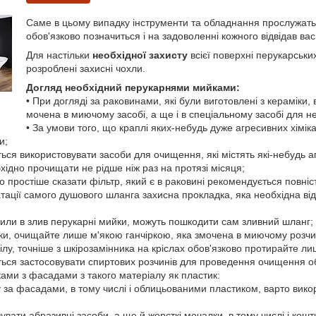
Саме в цьому випадку інструменти та обладнання прослужать
обов'язково позначиться і на задоволенні кожного відвідав вас 
Для настільки
необхідної захисту
всієї поверхні перукарськи
розроблені захисні чохли.
Догляд необхідний перукарнями мийками:
• При догляді за раковинами, які були виготовлені з кераміки
мочена в миючому засобі, а ще і в спеціальному засобі для н
• За умови того, що краплі яких-небудь дуже агресивних хімік
и;
ься використовувати засоби для очищення, які містять які-небудь аг
ідно прочищати не рідше ніж раз на протязі місяця;
 простіше сказати фільтр, який є в раковині рекомендується повні
тації самого душового шланга захисна прокладка, яка необхідна ві
рапили в злив перукарні мийки, можуть пошкодити сам зливний шланг;
лійки, очищайте лише м'якою ганчіркою, яка змочена в миючому розчи
нілу, точніше з шкірозамінника на кріслах обов'язково протирайте 
ься застосовувати спиртових розчинів для проведення очищення обб
ками з фасадами з такого матеріалу як пластик:
 за фасадами, в тому числі і облицьованими пластиком, варто викор
увати абразивні засоби, а ще й жорсткі мочалки, в тому числі і кошт