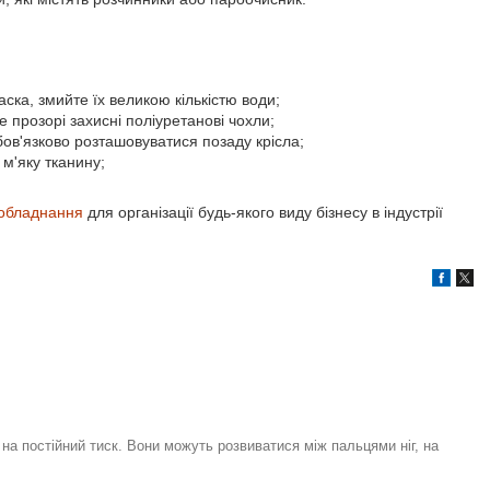
аска, змийте їх великою кількістю води;
те прозорі захисні поліуретанові чохли;
бов'язково розташовуватися позаду крісла;
м'яку тканину;
обладнання
для організації будь-якого виду бізнесу в індустрії
на постійний тиск. Вони можуть розвиватися між пальцями ніг, на