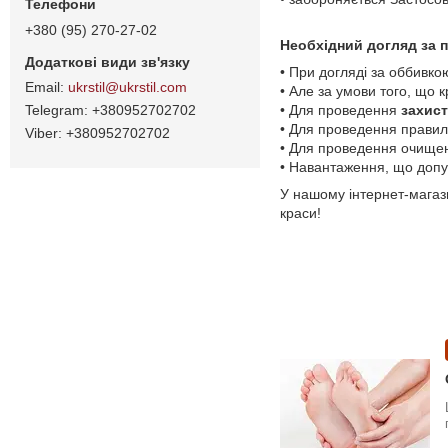
+380 (95) 270-27-02
Необхідний догляд за 
• При догляді за оббивко
ukrstil@ukrstil.com
• Але за умови того, що к
• Для проведення
захист
+380952702702
• Для проведення правиль
+380952702702
• Для проведення очищенн
• Навантаження, що допус
У нашому інтернет-магаз
краси!