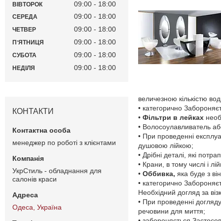
09:00
18:00
ВІВТОРОК
09:00
18:00
СЕРЕДА
09:00
18:00
ЧЕТВЕР
09:00
18:00
ПʼЯТНИЦЯ
09:00
18:00
СУБОТА
09:00
18:00
НЕДІЛЯ
величезною кількістю вод
• категорично Забороняєт
КОНТАКТИ
•
Фільтри в лейках
необх
• Волосоулавливатель або
• При проведенні експлуа
менеджер по роботі з клієнтами
душовою лійкою;
• Дрібні деталі, які пот
• Крани, в тому числі і 
УкрСтиль - обладнання для
•
Оббивка,
яка буде з ві
салонів краси
• категорично Забороняєт
Необхідний догляд за віз
• При проведенні догляду
Одеса, Україна
речовини для миття;
• забороняється Застосов