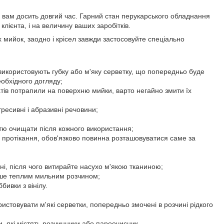
 вам досить довгий час. Гарний стан перукарського обладнання
клієнта, і на величину ваших заробітків.
х мийок, заодно і крісел завжди застосовуйте спеціально
, використовують губку або м'яку серветку, що попередньо буде
еобхідного догляду;
атів потрапили на поверхню мийки, варто негайно змити їх
ресивні і абразивні речовини;
стю очищати після кожного використання;
д протікання, обов'язково повинна розташовуватися саме за
ні, після чого витирайте насухо м'якою тканиною;
лише теплим мильним розчином;
ивки з вінілу.
истовувати м'які серветки, попередньо змочені в розчині рідкого
и, які містять розчинники або пароочисник.