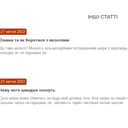
ІНШІ СТАТТІ
27 квітня 2022
Ознаки та як боротися з мозолями
Що таке мозолі? Мозолі є кільцеподібним потовщенням шкіри у відповідь 
пальцях ніг чи підошвах ніг.
27 квітня 2022
Чому ноги швидше сохнуть
Суха шкіра може з'явитись на будь-якій ділянці тіла. Але шкіра на наших
сальних залоз на підошвах ніг; натомість через численні потові залози.