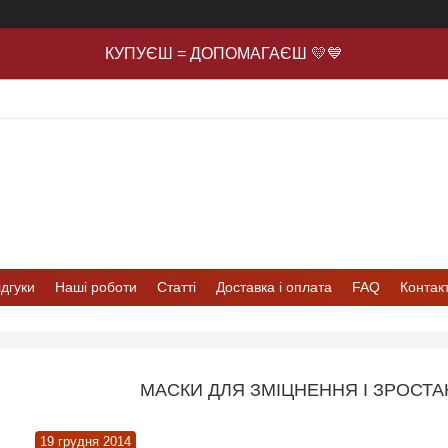
КУПУЄШ = ДОПОМАГАЄШ 💛💙
ідгуки
Наші роботи
Статті
Доставка і оплата
FAQ
Контак
МАСКИ ДЛЯ ЗМІЦНЕННЯ І ЗРОСТ
19 грудня 2014