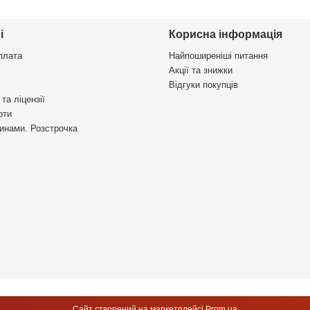
і
Корисна інформація
плата
Найпоширеніші питання
Акції та знижки
Відгуки покупців
та ліцензії
рти
инами. Розстрочка
Сайт створений на маркетплейсі
Prom.ua