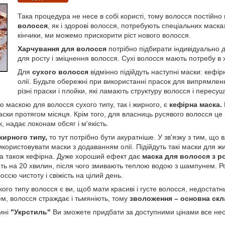
Така процедура не несе в собі користі, тому волосся постійно
волосся
, як і здорові волосся, потребують спеціальних маска
кінчики, ми можемо прискорити ріст нового волосся.
Харчування для волосся
потрібно підбирати індивідуально 
для росту і зміцнення волосся. Сухі волосся мають потребу в 
Для
сухого волосся
відмінно підійдуть наступні маски: кефір
олії. Будьте обережні при використанні прасок для випрямлен
різні праски і плойки, які ламають структуру волосся і пересуш
маскою для волосся сухого типу, так і жирного, є
кефірна маска.
ски протягом місяця. Крім того, для власниць русявого волосся це
 надає локонам обсяг і м'якість.
жирного типу,
то тут потрібно бути акуратніше. У зв'язку з тим, щ
икористовувати маски з додаванням олії. Підійдуть такі маски для 
а також кефірна. Дуже хороший ефект дає
маска для волосся з 
ють на 20 хвилин, після чого змивають теплою водою з шампунем. 
оссю чистоту і свіжість на цілий день.
го типу волосся є ви, щоб мати красиві і густе волосся, недостатн
нцем, волосся страждає і тьмяніють, тому
зволоження – основна скл
ині
"Укрстиль"
Ви зможете придбати за доступними цінами все не