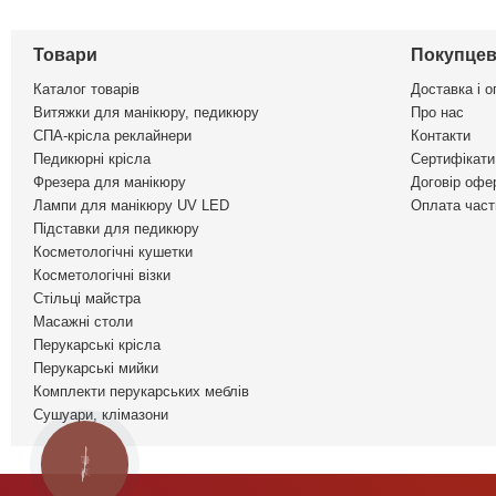
Товари
Покупцев
Каталог товарів
Доставка і о
Витяжки для манікюру, педикюру
Про нас
СПА-крісла реклайнери
Контакти
Педикюрні крісла
Сертифікати 
Фрезера для манікюру
Договір офе
Лампи для манікюру UV LED
Оплата част
Підставки для педикюру
Косметологічні кушетки
Косметологічні візки
Стільці майстра
Масажні столи
Перукарські крісла
Перукарські мийки
Комплекти перукарських меблів
Сушуари, клімазони
КНОПКА
ЗВ'ЯЗКУ