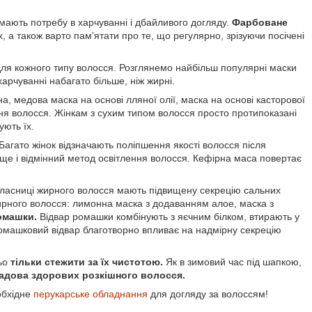
 мають потребу в харчуванні і дбайливого догляду.
Фарбоване
х, а також варто пам'ятати про те, що регулярно, зрізуючи посічені
для кожного типу волосся. Розглянемо найбільш популярні маски
харчуванні набагато більше, ніж жирні.
на, медова маска на основі лляної олії, маска на основі касторової
ня волосся. Жінкам з сухим типом волосся просто протипоказані
ують їх.
Багато жінок відзначають поліпшення якості волосся після
 ще і відмінний метод освітлення волосся. Кефірна маса повертає
о власниці жирного волосся мають підвищену секрецію сальних
жирного волосся: лимонна маска з додаванням алое, маска з
ромашки.
Відвар ромашки комбінують з яєчним білком, втирають у
Ромашковий відвар благотворно впливає на надмірну секрецію
ьо
тільки стежити за їх чистотою.
Як в зимовий час під шапкою,
адова здорових розкішного волосся.
обхідне
перукарське обладнання
для догляду за волоссям!