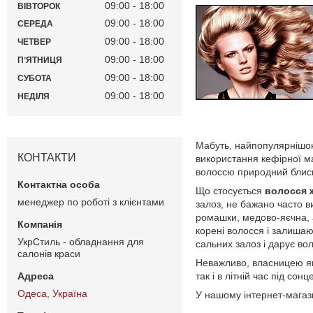
09:00
18:00
ВІВТОРОК
09:00
18:00
СЕРЕДА
09:00
18:00
ЧЕТВЕР
09:00
18:00
ПʼЯТНИЦЯ
09:00
18:00
СУБОТА
09:00
18:00
НЕДІЛЯ
Мабуть, найпопулярнішою 
КОНТАКТИ
використання кефірної ма
волоссю природний блиск,
Що стосується
волосся 
менеджер по роботі з клієнтами
залоз, не бажано часто в
ромашки, медово-яєчна, 
корені волосся і залиша
УкрСтиль - обладнання для
сальних залоз і дарує вол
салонів краси
Неважливо, власницею яко
так і в літній час під со
Одеса, Україна
У нашому інтернет-магаз