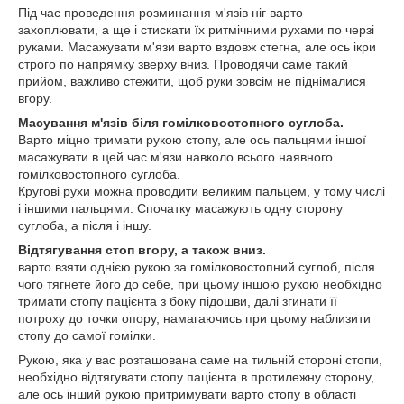
Під час проведення розминання м'язів ніг варто
захоплювати, а ще і стискати їх ритмічними рухами по черзі
руками. Масажувати м'язи варто вздовж стегна, але ось ікри
строго по напрямку зверху вниз. Проводячи саме такий
прийом, важливо стежити, щоб руки зовсім не піднімалися
вгору.
Масування м'язів біля гомілковостопного суглоба.
Варто міцно тримати рукою стопу, але ось пальцями іншої
масажувати в цей час м'язи навколо всього наявного
гомілковостопного суглоба.
Кругові рухи можна проводити великим пальцем, у тому числі
і іншими пальцями. Спочатку масажують одну сторону
суглоба, а після і іншу.
Відтягування стоп вгору, а також вниз.
варто взяти однією рукою за гомілковостопний суглоб, після
чого тягнете його до себе, при цьому іншою рукою необхідно
тримати стопу пацієнта з боку підошви, далі згинати її
потроху до точки опору, намагаючись при цьому наблизити
стопу до самої гомілки.
Рукою, яка у вас розташована саме на тильній стороні стопи,
необхідно відтягувати стопу пацієнта в протилежну сторону,
але ось інший рукою притримувати варто стопу в області