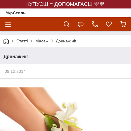
КУПУЄШ = ДОПОМАГАЄШ 💛💙
УкрСтиль
Статті
Масаж
Дренаж ніг.
Дренаж ніг.
09.12.2014