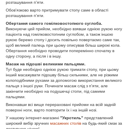
розташування п'яти.
Обов'язково варто притримувати стопу саме в області
розташування п'яти.
Обертання самого гомілковостопного суглоба.
Виконуючи цей прийом, необхідно взявши однією рукою ногу
пацієнта над гомілковостопним суглобом, а також іншою
рукою беремо стопу і досить повільно повертаємо саме так,
щоб великий палець при цьому описував більш широкі кола.
Обертання необхідно проводити поперемінно спочатку в
одну сторону, а після і в іншу.
Масаж на підошві великими пальцями.
Тут буде необхідно однією рукою тримати стопу, при цьому
інший масажувати підошву більш сильними, але не різкими
колоподібними рухами за допомогою використання великого
пальця з іншої руки. Починати масаж слід з п'яти, але
закінчити необхідно на подушечці стопи, під самими
пальцями.
Виконавши всі вище перераховані прийоми на всій задній
поверхні ноги, варто повторити їх і на іншій нозі.
У нашому інтернет-магазині
"Укрстиль"
представлений
широкий вибір зручних
масажних столів
на будь-який смак за
доступною ціною!