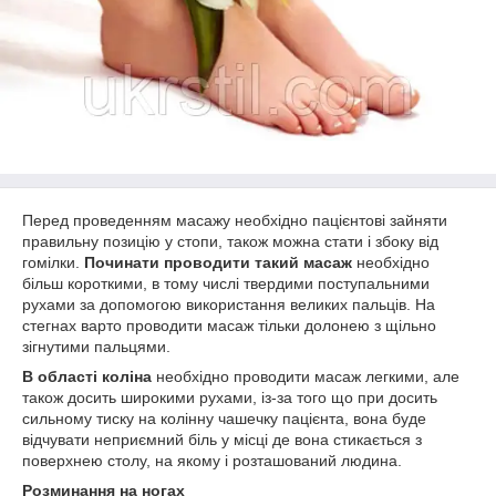
Перед проведенням масажу необхідно пацієнтові зайняти
правильну позицію у стопи, також можна стати і збоку від
гомілки.
Починати проводити такий масаж
необхідно
більш короткими, в тому числі твердими поступальними
рухами за допомогою використання великих пальців. На
стегнах варто проводити масаж тільки долонею з щільно
зігнутими пальцями.
В області коліна
необхідно проводити масаж легкими, але
також досить широкими рухами, із-за того що при досить
сильному тиску на колінну чашечку пацієнта, вона буде
відчувати неприємний біль у місці де вона стикається з
поверхнею столу, на якому і розташований людина.
Розминання на ногах