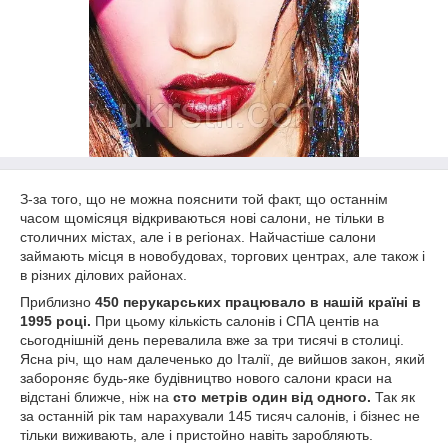
З-за того, що не можна пояснити той факт, що останнім
часом щомісяця відкриваються нові салони, не тільки в
столичних містах, але і в регіонах. Найчастіше салони
займають місця в новобудовах, торгових центрах, але також і
в різних ділових районах.
Приблизно
450 перукарських працювало в нашій країні в
1995 році.
При цьому кількість салонів і СПА центів на
сьогоднішній день перевалила вже за три тисячі в столиці.
Ясна річ, що нам далеченько до Італії, де вийшов закон, який
забороняє будь-яке будівництво нового салони краси на
відстані ближче, ніж на
сто метрів один від одного.
Так як
за останній рік там нарахували 145 тисяч салонів, і бізнес не
тільки виживають, але і пристойно навіть заробляють.