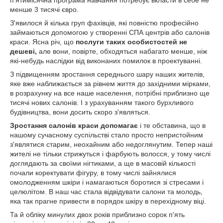
п'ятимісячна програма навчання потребує вкласти в себе не
менше 3 тисячі євро.
З'явилося й кілька груп фахівців, які повністю професійно
займаються допомогою у створенні СПА центрів або салонів
краси. Ясна річ, що
послуги таких особистостей не
дешеві,
але вони, повірте, обходяться набагато менше, ніж
які-небудь наслідки від виконаних помилок в проектуванні.
З підвищенням зростання середнього шару наших жителів,
яке вже наближається за рівнем життя до західними мірками,
в розрахунку на все наше населення, потрібні приблизно ще
тисячі нових салонів. І з урахуванням такого бурхливого
будівництва, вони досить скоро з'являться.
Зростання салонів краси допомагає
і те обставина, що в
нашому сучасному суспільстві стало просто непристойним
з'являтися старим, неохайним або недоглянутим. Тепер наші
жителі не тільки стрижуться і фарбують волосся, у тому числі
доглядають за своїми нігтиками, а ще в масовій кількості
почали коректувати фігуру, в тому числі зайнялися
омолодженням шкіри і намагаються боротися зі стресами і
целюлітом. В наш час стала відвідувати салони та молодь,
яка так прагне привести в порядок шкіру в перехідному віці.
Та й обліку минулих двох років приблизно сорок п'ять