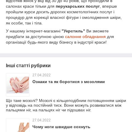
відсотків жінок у віці від 30 до 40 років, що проходили в
салонах краси тільки для
перукарських послуг
, вперше
пройшли курси досить дорогих косметологічних послуг і
процедур для корекції власної фігури і омолодження шкіри,
як особи, так і тіла.
У нашому інтернет-магазині
"Укрстиль"
Ви зможете
придбати за доступною ціною
салонне обладнання
для
організації будь-якого виду бізнесу в індустрії краси!
Інші статті рубрики
27.04.2022
Ознаки та як боротися з мозолями
Що таке мозолі? Мозолі є кільцеподібним потовщенням шкіри
у відповідь на постійний тиск. Вони можуть розвиватися між
пальцями ніг, на пальцях ніг чи підошвах ніг.
27.04.2022
Чому ноги швидше сохнуть