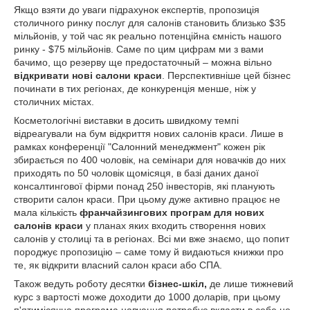
Якщо взяти до уваги підрахунок експертів, пропозиція
столичного ринку послуг для салонів становить близько $35
мільйонів, у той час як реально потенційна ємність нашого
ринку - $75 мільйонів. Саме по цим цифрам ми з вами
бачимо, що резерву ще предостаточный – можна вільно
відкривати нові салони краси
. Перспективніше цей бізнес
починати в тих регіонах, де конкуренція менше, ніж у
столичних містах.
Косметологічні виставки в досить швидкому темпі
відреагували на бум відкриття нових салонів краси. Лише в
рамках конференції "Салонний менеджмент" кожен рік
збирається по 400 чоловік, на семінари для новачків до них
приходять по 50 чоловік щомісяця, в базі даних даної
консалтингової фірми понад 250 інвесторів, які планують
створити салон краси. При цьому дуже активно працює не
мала кількість
франчайзингових програм для нових
салонів краси
у планах яких входить створення нових
салонів у столиці та в регіонах. Всі ми вже знаємо, що попит
породжує пропозицію – саме тому й видаються книжки про
те, як відкрити власний салон краси або СПА.
Також ведуть роботу десятки
бізнес-шкіл,
де лише тижневий
курс з вартості може доходити до 1000 доларів, при цьому