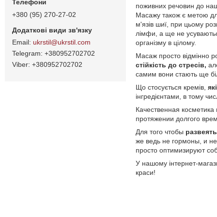
поживних речовин до нашо
+380 (95) 270-27-02
Масажу також є метою д
м'язів шиї, при цьому роз
лімфи, а ще не усуваютьс
ukrstil@ukrstil.com
організму в цілому.
+380952702702
Масаж просто відмінно ро
+380952702702
стійкість до стресів,
ал
самим вони стають ще б
Що стосується кремів,
як
інгредієнтами, в тому чис
Качественная косметика
протяжении долгого вре
Для того чтобы
развеять
же ведь не гормоны, и н
просто оптимизируют со
У нашому інтернет-магаз
краси!