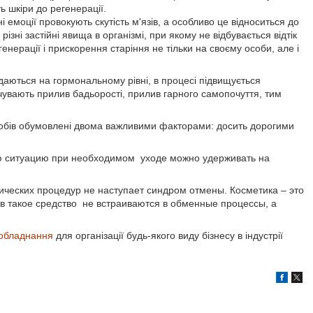
 шкіри до регенерації.
і емоції провокують скутість м'язів, а особливо це відноситься до
ізні застійні явища в організмі, при якому не відбувається відтік
нерації і прискорення старіння не тільки на своєму особи, але і
даються на гормональному рівні, в процесі підвищується
дчувають прилив бадьорості, прилив гарного самопочуття, тим
засобів обумовлені двома важливими факторами: досить дорогими
ую ситуацию при необходимом уходе можно удерживать на
ческих процедур не наступает синдром отмены. Косметика – это
в такое средство не встраиваются в обменные процессы, а
обладнання
для організації будь-якого виду бізнесу в індустрії