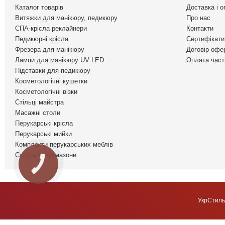
Каталог товарів
Доставка і о
Витяжки для манікюру, педикюру
Про нас
СПА-крісла реклайнери
Контакти
Педикюрні крісла
Сертифікати 
Фрезера для манікюру
Договір офе
Лампи для манікюру UV LED
Оплата част
Підставки для педикюру
Косметологічні кушетки
Косметологічні візки
Стільці майстра
Масажні столи
Перукарські крісла
Перукарські мийки
Комплекти перукарських меблів
Сушуари, клімазони
КНОПКА
ЗВ'ЯЗКУ