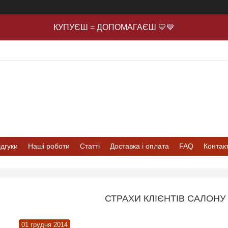
КУПУЄШ = ДОПОМАГАЄШ 💛💙
ідгуки
Наші роботи
Статті
Доставка і оплата
FAQ
Контак
СТРАХИ КЛІЄНТІВ САЛОНУ
01 грудня 2014