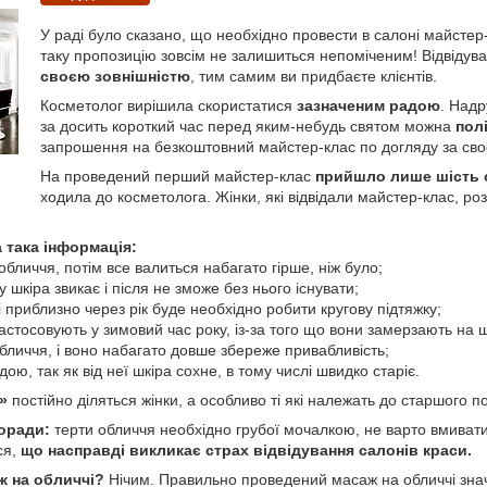
У раді було сказано, що необхідно провести в салоні майстер
таку пропозицію зовсім не залишиться непоміченим! Відвідув
своєю зовнішністю
, тим самим ви придбаєте клієнтів.
Косметолог вирішила скористатися
зазначеним радою
. Надр
за досить короткий час перед яким-небудь святом можна
пол
запрошення на безкоштовний майстер-клас по догляду за сво
На проведений перший майстер-клас
прийшло лише шість 
ходила до косметолога. Жінки, які відвідали майстер-клас, ро
 така інформація:
бличчя, потім все валиться набагато гірше, ніж було;
 шкіра звикає і після не зможе без нього існувати;
а і приблизно через рік буде необхідно робити кругову підтяжку;
астосовують у зимовий час року, із-за того що вони замерзають на шк
бличчя, і воно набагато довше збереже привабливість;
ою, так як від неї шкіра сохне, в тому числі швидко старіє.
»
постійно діляться жінки, а особливо ті які належать до старшого п
поради:
терти обличчя необхідно грубої мочалкою, не варто вмивати
ся,
що насправді викликає страх відвідування салонів краси.
ж на обличчі?
Нічим. Правильно проведений масаж на обличчі знач