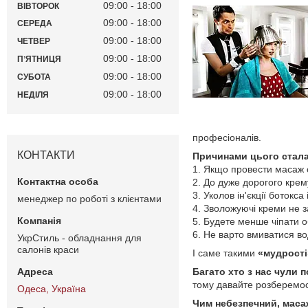
09:00
18:00
ВІВТОРОК
09:00
18:00
СЕРЕДА
09:00
18:00
ЧЕТВЕР
09:00
18:00
ПʼЯТНИЦЯ
09:00
18:00
СУБОТА
09:00
18:00
НЕДІЛЯ
професіоналів.
КОНТАКТИ
Причинами цього стала
1. Якщо провести масаж о
2. До дуже дорогого крему
3. Уколов ін'єкції ботокс
менеджер по роботі з клієнтами
4. Зволожуючі креми не з
5. Будете менше чіпати о
6. Не варто вмиватися вод
УкрСтиль - обладнання для
салонів краси
І саме такими
«мудрості
Багато хто з нас чули 
тому давайте розберемо
Одеса, Україна
Чим небезпечний, маса