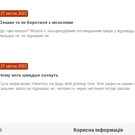
27 квітня 2022
Ознаки та як боротися з мозолями
Що таке мозолі? Мозолі є кільцеподібним потовщенням шкіри у відповідь 
пальцях ніг чи підошвах ніг.
27 квітня 2022
Чому ноги швидше сохнуть
Суха шкіра може з'явитись на будь-якій ділянці тіла. Але шкіра на наших
сальних залоз на підошвах ніг; натомість через численні потові залози.
і
Корисна інформація