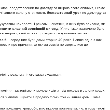
-клас, представлений по догляду за шкірою свого обличчя, і саме
ачі вашого салону отримають
безкоштовний урок по догляду за
укувавши найпростіші рекламні листівки, в яких було описано, як
іпшити власний зовнішній вигляд.
У листівках зазначено було
єю шкірою, який можна проводити і в домашніх умовах.
осіб.
І серед них були дами старше 40 років. І лише одна з них
зповіли про причини, за якими зовсім не зверталися до
ірі, в результаті чого шкіра лущиться;
окоління, застерігаючи молодих дівчат від походів в салони краси.
ся з милом, шукати в продажу тільки той чи інший крем. Саме
но покращує кровообіг, викликаючи приплив кисню, в тому числі і