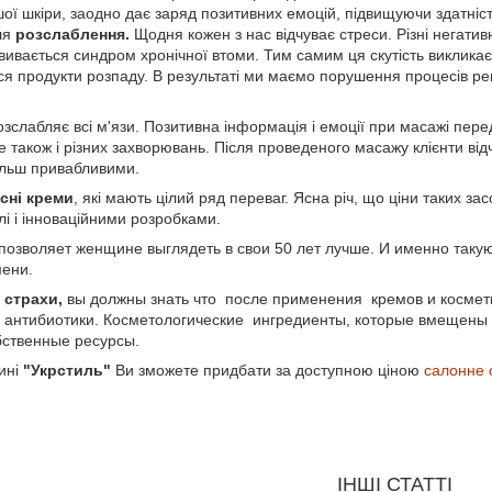
ї шкіри, заодно дає заряд позитивних емоцій, підвищуючи здатність
ля
розслаблення.
Щодня кожен з нас відчуває стреси. Різні негативн
вивається синдром хронічної втоми. Тим самим ця скутість викликає р
я продукти розпаду. В результаті ми маємо порушення процесів реге
зслабляє всі м'язи. Позитивна інформація і емоції при масажі пере
е також і різних захворювань. Після проведеного масажу клієнти ві
ільш привабливими.
існі креми
, які мають цілий ряд переваг. Ясна річ, що ціни таких 
лі і інноваційними розробками.
 позволяет женщине выглядеть в свои 50 лет лучше. И именно так
мени.
 страхи,
вы должны знать что после применения кремов и космети
е антибиотики. Косметологические ингредиенты, которые вмещены 
бственные ресурсы.
ині
"Укрстиль"
Ви зможете придбати за доступною ціною
салонне 
ІНШІ СТАТТІ