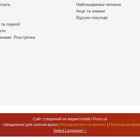
плата
Найпоширеніші питання
Акції та знижки
Відгуки покупців
та ліцензії
рти
инами. Розстрочка
Сайт створений на маркетплейсі
Prom.ua
УкрСтиль - обладнання для салонів краси |
Поскаржитися на контент
|
Політика конфіде
Select Language
▼