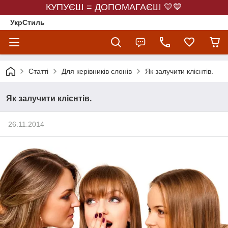
КУПУЄШ = ДОПОМАГАЄШ 💛💙
УкрСтиль
Статті
Для керівників слонів
Як залучити клієнтів.
Як залучити клієнтів.
26.11.2014