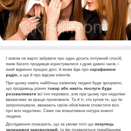
І зовсім не варто забувати про один досить потужний спосіб,
яким багато продавців користувалися з дуже давніх часів, і
який відмінно працює досі. А мова йде про
сарафанном
радіо,
а ще й про відгуки клієнтів.
При цьому навіть найбільш наївному людині буде зрозуміло,
що продавець різних
товар або навіть послуги буде
розхвалювати
всі їхні переваги, але при цьому про недоліки
вважатиме за краще промовчати. Та й ті, хто купив те, що їм
запропонували, вважають своїм обов'язком сповістити всіх
про всіх недоліках. Саме так влаштована натура кожної
людини.
Дослідження показують, що за умови того що
покупець
залишився задоволений,
то він похвалиться придбанням