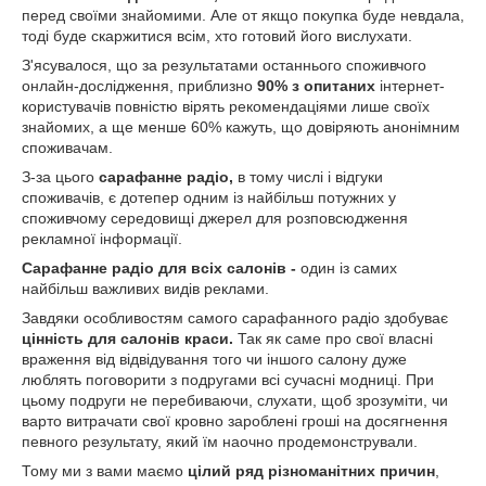
перед своїми знайомими. Але от якщо покупка буде невдала,
тоді буде скаржитися всім, хто готовий його вислухати.
З'ясувалося, що за результатами останнього споживчого
онлайн-дослідження, приблизно
90% з опитаних
інтернет-
користувачів повністю вірять рекомендаціями лише своїх
знайомих, а ще менше 60% кажуть, що довіряють анонімним
споживачам.
З-за цього
сарафанне радіо,
в тому числі і відгуки
споживачів, є дотепер одним із найбільш потужних у
споживчому середовищі джерел для розповсюдження
рекламної інформації.
Сарафанне радіо для всіх салонів -
один із самих
найбільш важливих видів реклами.
Завдяки особливостям самого сарафанного радіо здобуває
цінність для салонів краси.
Так як саме про свої власні
враження від відвідування того чи іншого салону дуже
люблять поговорити з подругами всі сучасні модниці. При
цьому подруги не перебиваючи, слухати, щоб зрозуміти, чи
варто витрачати свої кровно зароблені гроші на досягнення
певного результату, який їм наочно продемонстрували.
Тому ми з вами маємо
цілий ряд різноманітних причин
,