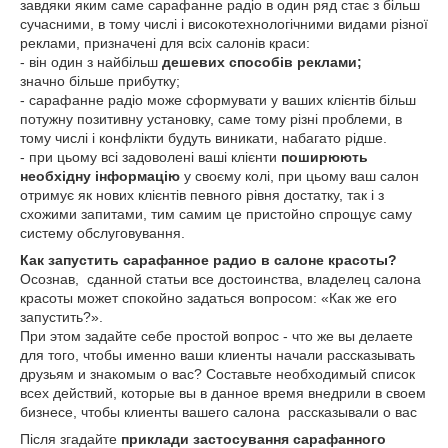
завдяки яким саме сарафанне радіо в один ряд стає з більш
сучасними, в тому числі і високотехнологічними видами різної
реклами, призначені для всіх салонів краси:
- він один з найбільш
дешевих способів реклами;
значно більше прибутку;
- сарафанне радіо може сформувати у ваших клієнтів більш
потужну позитивну установку, саме тому різні проблеми, в
тому числі і конфлікти будуть виникати, набагато рідше.
- при цьому всі задоволені ваші клієнти
поширюють
необхідну інформацію
у своєму колі, при цьому ваш салон
отримує як нових клієнтів певного рівня достатку, так і з
схожими запитами, тим самим це пристойно спрощує саму
систему обслуговування.
Как запустить сарафанное радио в салоне красоты?
Осознав, сданной статьи все достоинства, владелец салона
красоты может спокойно задаться вопросом: «Как же его
запустить?».
При этом задайте себе простой вопрос - что же вы делаете
для того, чтобы именно ваши клиенты начали рассказывать
друзьям и знакомым о вас? Составьте необходимый список
всех действий, которые вы в данное время внедрили в своем
бизнесе, чтобы клиенты вашего салона рассказывали о вас
Після згадайте
приклади застосування сарафанного