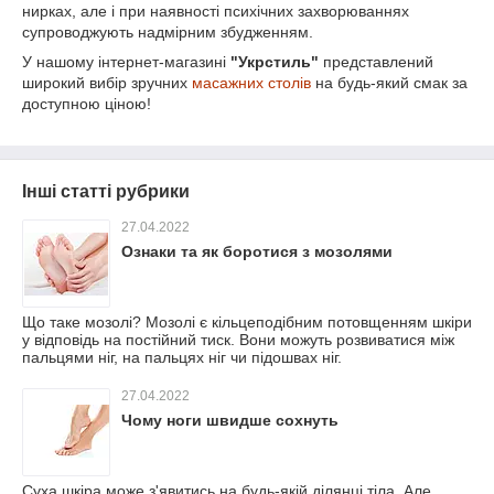
нирках, але і при наявності психічних захворюваннях
супроводжують надмірним збудженням.
У нашому інтернет-магазині
"Укрстиль"
представлений
широкий вибір зручних
масажних столів
на будь-який смак за
доступною ціною!
Інші статті рубрики
27.04.2022
Ознаки та як боротися з мозолями
Що таке мозолі? Мозолі є кільцеподібним потовщенням шкіри
у відповідь на постійний тиск. Вони можуть розвиватися між
пальцями ніг, на пальцях ніг чи підошвах ніг.
27.04.2022
Чому ноги швидше сохнуть
Суха шкіра може з'явитись на будь-якій ділянці тіла. Але