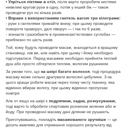
•
Упріться ліктями в стіл,
після варто проробити кистями
невеликі кругові рухи в одну, потім у інший бік — також
проводячи рух по кілька разів.
•
Вправи з використанням
гантель вагою три кілограми:
- руки з гантелями тримайте внизу, при цьому проводите
повороти праворуч, далі ліворуч — і так по 6 разів;
- згинаєте і разгибаете в променезап'ясткових суглобах —
приблизно по шість разів.
Той, кому будуть проводити масаж, знаходиться в кращому
становищі, ніж ви, але навіть при цьому і йому необхідно
підготуватися. Перед масажем необхідно прийняти теплий
душ або просто обтертися теплим, вологим рушником.
За умови того, що
на шкірі багато волосся
, тоді процедура
масажу може сильно дратувати волосяні цибулини. З-за
цього краще робити масаж через тонку чисту тканину, яка
відмінно вбирає вологу, при цьому відмінно пропускає
повітря.
Але от якщо на шкірі є
подряпини, садна, розчухування,
тоді варто їх обробити спиртовим розчином зеленки або ж
йоду. При проведенні масажу дані ділянки не рушають.
Приготувавшись, покладіть
масажованого зручніше
— це
досить важливо для отримання хорошого результату від