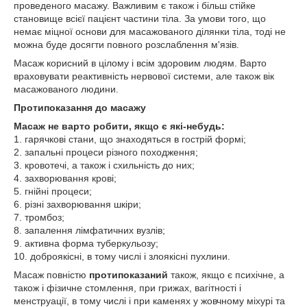
проведеного масажу. Важливим є також і більш стійке
становище всієї пацієнт частини тіла. За умови того, що
немає міцної основи для масажованого ділянки тіла, тоді не
можна буде досягти повного розслаблення м'язів.
Масаж корисний в цілому і всім здоровим людям. Варто
враховувати реактивність нервової системи, але також вік
масажованого людини.
Протипоказання до масажу
Масаж не варто робити, якщо є які-небудь:
1. гарячкові стани, що знаходяться в гострій формі;
2. запальні процеси різного походження;
3. кровотечі, а також і схильність до них;
4. захворювання крові;
5. гнійні процеси;
6. різні захворювання шкіри;
7. тромбоз;
8. запалення лімфатичних вузлів;
9. активна форма туберкульозу;
10. доброякісні, в тому числі і злоякісні пухлини.
Масаж повністю
протипоказаний
також, якщо є психічне, а
також і фізичне стомлення, при грижах, вагітності і
менструації, в тому числі і при каменях у жовчному міхурі та