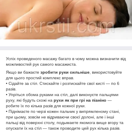
Успіх проведеного масажу багато в чому можна визначити від
можливостей рук самого масажиста.
Якщо ви бажаєте
зробити руки сильніше
, використовуйте
для цього простий комплекс вправ.
• Сідайте за стіл. Стискайте і розтискайте свої кисті — по 6
разів.
• Упріться обома руками на стіл, далі виконуєте пальцями
руху, які будуть схожі на
рухи як при грі на піаніно
—
робите їх по кілька разів для кожної руки.
• Піднімаєте по черзі кожен пальчик у випрямленому стані,
при цьому, зовсім не відриваючи своєї долоні, але і інші
пальці від поверхні столу, подымаете якомога вище вгору та
опускати їх на стіл — також проводите цей рух кілька разів.