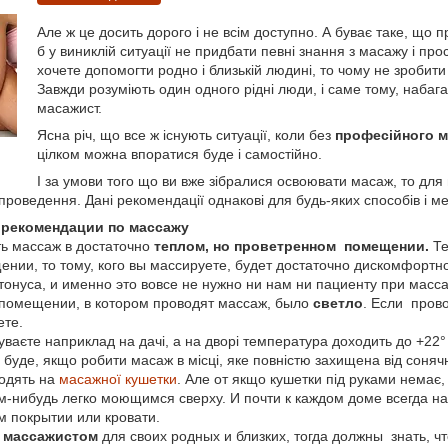
Але ж це досить дорого і не всім доступно. А буває таке, що п
б у виниклій ситуації не придбати певні знання з масажу і пр
хочете допомогти родно і близькій людині, то чому не зроби
Завжди розуміють один одного рідні люди, і саме тому, набаг
масажист.
Ясна річ, що все ж існують ситуації, коли без
професійного м
цілком можна впоратися буде і самостійно.
І за умови того що ви вже зібралися освоювати масаж, то дл
роведення. Дані рекомендації однакові для будь-яких способів і м
 рекомендации по массажу
ь массаж в достаточно
теплом, но проветренном помещении.
Те
щении, то тому, кого вы массируете, будет достаточно дискомфортн
нуса, и именно это вовсе не нужно ни нам ни пациенту при масса
помещении, в котором проводят массаж, было
светло
. Если пров
ете.
ваєте наприклад на дачі, а на дворі температура доходить до +22°
буде, якщо робити масаж в місці, яке повністю захищена від сонячн
водять на
масажної кушетки
. Але от якщо кушетки під руками немає,
-нибудь легко моющимся сверху. И почти к каждом доме всегда на
м покрытии или кровати.
ь
массажистом
для своих родных и близких, тогда должны знать, ч