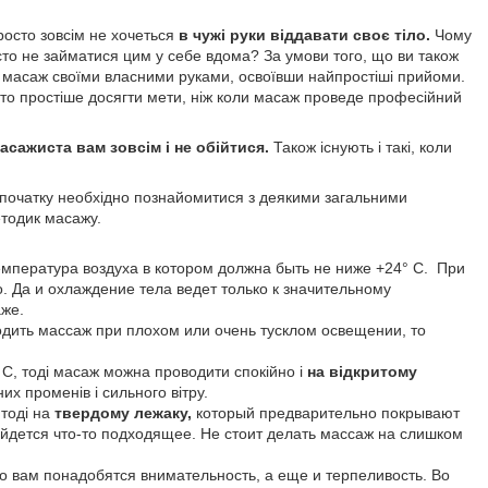
росто зовсім не хочеться
в чужі руки віддавати своє тіло.
Чому
осто не займатися цим у себе вдома? За умови того, що ви також
ти масаж своїми власними руками, освоївши найпростіші прийоми.
ато простіше досягти мети, ніж коли масаж проведе професійний
асажиста вам зовсім і не обійтися.
Також існують і такі, коли
я початку необхідно познайомитися з деякими загальними
етодик масажу.
мпература воздуха в котором должна быть не ниже +24° С. При
о. Да и охлаждение тела ведет только к значительному
же.
одить массаж при плохом или очень тусклом освещении, то
 С, тоді масаж можна проводити спокійно і
на відкритому
их променів і сильного вітру.
 тоді на
твердому лежаку,
который предварительно покрывают
йдется что-то подходящее. Не стоит делать массаж на слишком
то вам понадобятся внимательность, а еще и терпеливость. Во