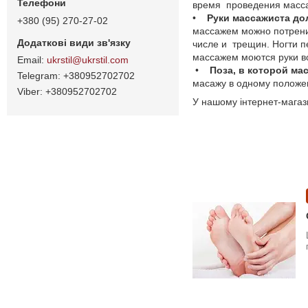
время проведения масса
•
Руки массажиста до
+380 (95) 270-27-02
массажем можно потренир
числе и трещин. Ногти п
массажем моются руки в
ukrstil@ukrstil.com
•
Поза, в которой ма
+380952702702
масажу в одному положен
+380952702702
У нашому інтернет-магаз