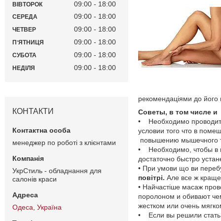
09:00
18:00
ВІВТОРОК
09:00
18:00
СЕРЕДА
09:00
18:00
ЧЕТВЕР
09:00
18:00
ПʼЯТНИЦЯ
09:00
18:00
СУБОТА
09:00
18:00
НЕДІЛЯ
рекомендаціями до його п
КОНТАКТИ
Советы, в том числе и
• Необходимо проводит
условии того что в поме
повышению мышечного то
менеджер по роботі з клієнтами
• Необходимо, чтобы в 
достаточно быстро устан
• При умови що ви перебу
УкрСтиль - обладнання для
повітрі.
Але все ж краще 
салонів краси
• Найчастіше масаж про
поролоном и обивают чем
жестком или очень мягко
Одеса, Україна
• Если вы решили стат