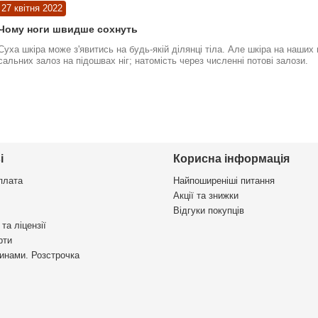
27 квітня 2022
Чому ноги швидше сохнуть
Суха шкіра може з'явитись на будь-якій ділянці тіла. Але шкіра на наших
сальних залоз на підошвах ніг; натомість через численні потові залози.
і
Корисна інформація
плата
Найпоширеніші питання
Акції та знижки
Відгуки покупців
та ліцензії
рти
инами. Розстрочка