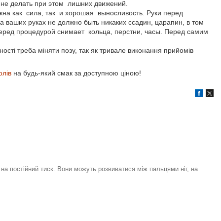
 не делать при этом лишних движений.
жна как сила, так и хорошая выносливость. Руки перед
 ваших руках не должно быть никаких ссадин, царапин, в том
перед процедурой снимает кольца, перстни, часы. Перед самим
ності треба міняти позу, так як тривале виконання прийомів
олів
на будь-який смак за доступною ціною!
на постійний тиск. Вони можуть розвиватися між пальцями ніг, на