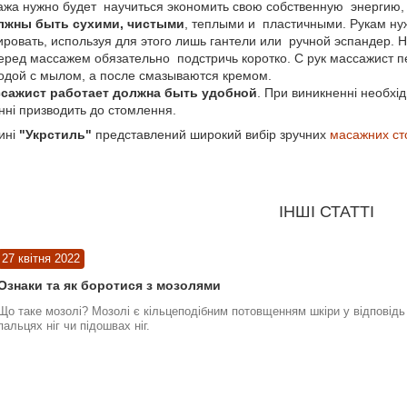
жа нужно будет научиться экономить свою собственную энергию,
лжны быть сухими, чистыми
, теплыми и пластичными. Рукам ну
овать, используя для этого лишь гантели или ручной эспандер. На
еред массажем обязательно подстричь коротко. С рук массажист 
одой с мылом, а после смазываются кремом.
ссажист работает должна быть удобной
. При виникненні необхід
ні призводить до стомлення.
ині
"Укрстиль"
представлений широкий вибір зручних
масажних ст
ІНШІ СТАТТІ
27 квітня 2022
Ознаки та як боротися з мозолями
Що таке мозолі? Мозолі є кільцеподібним потовщенням шкіри у відповідь 
пальцях ніг чи підошвах ніг.