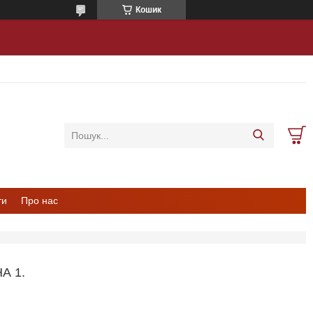
Кошик
ти
Про нас
А 1.