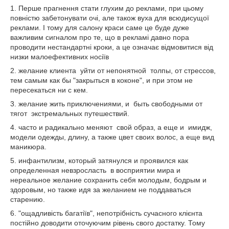
1. Перше прагнення стати глухим до реклами, при цьому
повністю забетонувати очі, але також вуха для всюдисущої
реклами. І тому для салону краси саме це буде дуже
важливим сигналом про те, що в рекламі давно пора
проводити нестандартні кроки, а це означає відмовитися від
низки малоефективних носіїв
2. желание клиента уйти от непонятной толпы, от стрессов,
тем самым как бы "закрыться в коконе", и при этом не
пересекаться ни с кем.
3. желание жить приключениями, и быть свободными от
тягот экстремальных путешествий.
4. часто и радикально меняют свой образ, а еще и имидж,
модели одежды, длину, а также цвет своих волос, а еще вид
маникюра.
5. инфантилизм, который затянулся и проявился как
определенная невзросласть в восприятии мира и
нереальное желание сохранить себя молодым, бодрым и
здоровым, но также идя за желанием не поддаваться
старению.
6. "ощадливість багатіїв", непотрібність сучасного клієнта
постійно доводити оточуючим рівень свого достатку. Тому