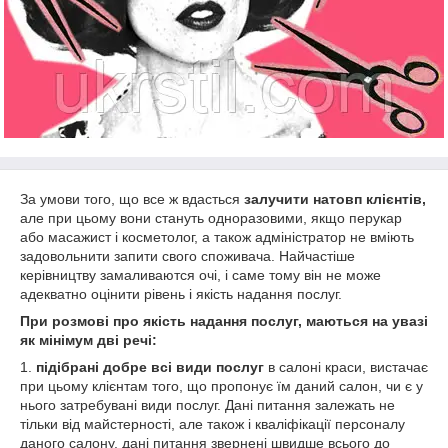
За умови того, що все ж вдасться
залучити натовп клієнтів,
але при цьому вони стануть одноразовими, якщо перукар
або масажист і косметолог, а також адміністратор не вміють
задовольнити запити свого споживача. Найчастіше
керівництву замаливаются очі, і саме тому він не може
адекватно оцінити рівень і якість надання послуг.
При розмові про якість надання послуг, маються на увазі
як мінімум дві речі:
1.
підібрані добре всі види послуг
в салоні краси, вистачає
при цьому клієнтам того, що пропонує їм даний салон, чи є у
нього затребувані види послуг. Дані питання залежать не
тільки від майстерності, але також і кваліфікації персоналу
даного салону, дані питання звернені швидше всього до