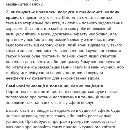
керівництва салону.
2.
виконуються заявлені послуги в прайс-листі салону
краси,
є нарікання у клієнта. В поняття якості вводиться і
таке нематеріальне поняття, як ступінь повного задоволення
сервісом. З-за того, що майстер вміє робити, відмінний
антицелюлітний масаж, досягаючи ефекту необхідно, але
при цьому особисто неприємний клієнту з якихось причин,
задоволеність від салону краси, який вони відвідали, у такого
клієнта зовсім невелика. На задоволеності сучасного клієнта
також можна буде поставити повний хрест, якщо клієнтові
довелося довго чекати, або при цьому йому запропонували
почитати якийсь засмальцьований і залитий кави журнал, або
ж обдурили очікування і навіть настирливо всунули
неефективну косметику для використання вдома.
Самі нові тенденції в поведінці самих пацієнтів
Перед тим як говорити про те, як проводиться аудит якості,
поговоримо про останні дослідження в тенденції зміни
поведінки всіх наявних клієнтів у сфері послуг.
Багато клієнти поводяться однаково в будь-якій сфері, будь
це салону краси, торгова точка, або навіть розважальні
установи. При побудові програми розкрутки враховується
висновків про наявність таких прагнень сучасного клієнта: