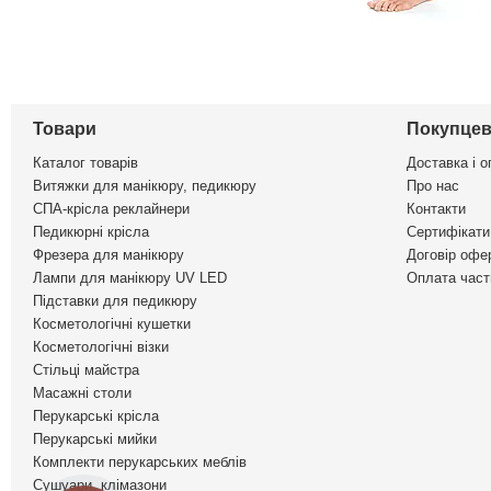
Товари
Покупцев
Каталог товарів
Доставка і о
Витяжки для манікюру, педикюру
Про нас
СПА-крісла реклайнери
Контакти
Педикюрні крісла
Сертифікати 
Фрезера для манікюру
Договір офе
Лампи для манікюру UV LED
Оплата част
Підставки для педикюру
Косметологічні кушетки
Косметологічні візки
Стільці майстра
Масажні столи
Перукарські крісла
Перукарські мийки
Комплекти перукарських меблів
Сушуари, клімазони