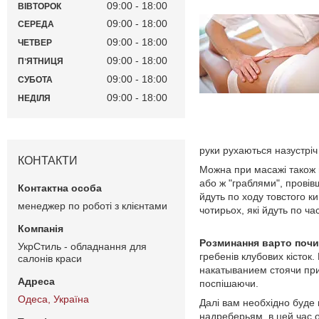
09:00
18:00
ВІВТОРОК
09:00
18:00
СЕРЕДА
09:00
18:00
ЧЕТВЕР
09:00
18:00
ПʼЯТНИЦЯ
09:00
18:00
СУБОТА
09:00
18:00
НЕДІЛЯ
руки рухаються назустріч
КОНТАКТИ
Можна при масажі також п
або ж "граблями", провів
йдуть по ходу товстого к
менеджер по роботі з клієнтами
чотирьох, які йдуть по ча
Розминання варто почи
УкрСтиль - обладнання для
гребенів клубових кісток
салонів краси
накатыванием стоячи при
поспішаючи.
Одеса, Україна
Далі вам необхідно буде
надреберьям, в цей час о