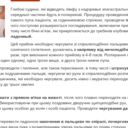
Глибокі судини, які відводять лімфу з надчревья эпигастралъно
середньої частини йдуть в поперекові. Процедуру проведення
самого пупа пацієнта, за годинниковою стрілкою, проводячи
чого поступово розширюється погладжування, включаючи при
тому числі бічні м'язи, які прикріплюються до гребенів клубо
ладонный.
Цей прийом необхідно чергувати зі спіралеподібних пальцевим,
сонячного сплетення, рухаючись в
напрямку від мечоподібн
рази, при виконанні кожного прийому в 4-8 пасів. Розтирання
 один одному, одна трохи вище, а друга трохи нижче пупа.
роводити і пиляння, але також пересікання, в тому числі і
штриху
ши подушечками пальців, чергуючи всі рухи зі спіралеподібних розт
ишечника, які необхідно чергувати, досить ніжно і акуратно перехо
су до трьох хвилин.
нати з прямою м'язи на животі
, після чого плавно переходити на п
. Використовуючи при цьому поздовжнє дворучне щипцеподібне рух, я
 цьому особою до колін і особі пацієнта. Проводити
чергування д
 перевести ладонное
накочення в пальцеве по спіралі, почергов
дна ваша рука з розчепіреними злегка пальцями по праву сторону, а