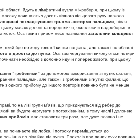
й області, йдуть в лімфатичні вузли міжребер'я, при цьому із
 масажу починають з досить ніжного кільцевого руху навколо
площинні погладжування трьома -чотирма пальцями
, після
 цьому масаж долоні та передпліччя, охоплюючи надреберья, в
вих кісток. Ось такий прийом несе називання
загальний кільцевої
 який йде по ходу товстої кишки пацієнта, але також і по області
ого відростка до пупка
. Ось такі чергування виконуються чотири
 починати необхідно з долонно йдучи поперек живота, при цьому
вання "гребенями"
за допомогою використання зігнутих фаланг,
иранням пальцями, але також і з гребенями зігнутих фаланг, що
дите з одного прийому до іншого повторів повинно бути не менше
раві, то на ліві групи м'язів, що приєднуються від ребер до
кий ви будете чергувати з потряхіваніем, в тому числі і долонею
аних прийомів
має становити три рази, але дуже плавно і не
е,
ви починаєте від лобка, і потроху переміщується до
 ось інша по ліву йде від пупка. Проходів при даних руху повинна