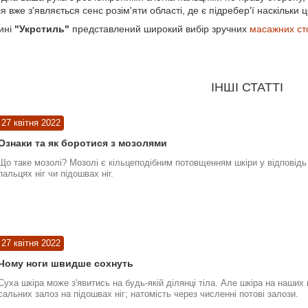
я вже з'являється сенс розім'яти області, де є підребер'ї наскільки 
ині
"Укрстиль"
представлений широкий вибір зручних
масажних ст
ІНШІ СТАТТІ
27 квітня 2022
Ознаки та як боротися з мозолями
Що таке мозолі? Мозолі є кільцеподібним потовщенням шкіри у відповідь 
пальцях ніг чи підошвах ніг.
27 квітня 2022
Чому ноги швидше сохнуть
Суха шкіра може з'явитись на будь-якій ділянці тіла. Але шкіра на наших
сальних залоз на підошвах ніг; натомість через численні потові залози.