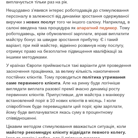
виплачується тільки раз на рік.
Нещодавно з'явився інтерес роботодавців до стимулювання
персоналу в залежності від динаміки зростання одержуваної
виручки з
нових послуг
того чи іншого салону. Наприклад, в
салоні введена така процедура як
апаратний педикюр.
Тому
роботодавець, крім обумовленої зарплати, вправі виплатити
майстру бонус за швидке зростання прибутку. Є і такий
варіант, при якій майстер, відмінно розвинув нову послугу,
отримує право на безоплатне підвищення кваліфікації за
іншими методиками.
У країнах Європи приймаються такі варіанти для проведення
заохочення працівника, за велику кількість накопичення
постійних клієнтів. Тому проводиться
політика утримання
саме первинного клієнта
. Але на ринку буде логічніше
виглядати виплата разової премії вчасно динаміці росту
первинних клієнтів. Припустивши, для майстра з манікюру
встановлений поріг в 10 нових клієнтів в місяць. І коли
співробітник буде перевищувати цей поріг, крім зарплати,
йому буде виплачуватися якась суму в процентному
співвідношенні.
Цікавим методом стимулювання вважається ситуація, коли
майстер рекомендує клієнту відвідати певного колегу.