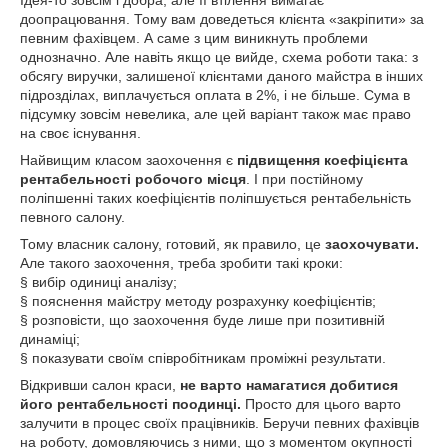
Ідея-то зовсім і добра, але її втілення вимагає
доопрацювання. Тому вам доведеться клієнта «закріпити» за
певним фахівцем. А саме з цим виникнуть проблеми
однозначно. Але навіть якщо це вийде, схема роботи така: з
обсягу виручки, залишеної клієнтами даного майстра в інших
підрозділах, виплачується оплата в 2%, і не більше. Сума в
підсумку зовсім невелика, але цей варіант також має право
на своє існування.
Найвищим класом заохочення є
підвищення коефіцієнта
рентабельності робочого місця
. І при постійному
поліпшенні таких коефіцієнтів поліпшується рентабельність
певного салону.
Тому власник салону, готовий, як правило, це
заохочувати.
Але такого заохочення, треба зробити такі кроки:
§ вибір одиниці аналізу;
§ пояснення майстру методу розрахунку коефіцієнтів;
§ розповісти, що заохочення буде лише при позитивній
динаміці;
§ показувати своїм співробітникам проміжні результати.
Відкривши салон краси,
не варто намагатися добитися
його рентабельності поодинці.
Просто для цього варто
залучити в процес своїх працівників. Беручи певних фахівців
на роботу, домовляючись з ними, що з моментом окупності