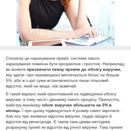
Спочатку це нарахування премії, система такого
нарахування повинна бути зрозумілою і простою. Наприклад,
ви можете
призначити певну премію до обсягу виручки,
яку здали: при перевищенні виплачується бонус не більше
5%, або ж з цієї суми встановлюється лише пільговий
відсоток, який не вище, ніж зазвичай.
Є такий варіант, який орієнтований на підвищення обсягу
виручки, в тому числі і динаміку такого процесу. Припустіть,
майстру манікюру
обсяг виручки збільшити на 3% в
місяць.
І при цьому підвищується й розмір самої зарплати.
Але ось при зниженні відсотка виручки, падає заодно й
відсоток від винагороди. Є також така цікава методика
розрахунку премії як відсоток від річної виручки. Така премія