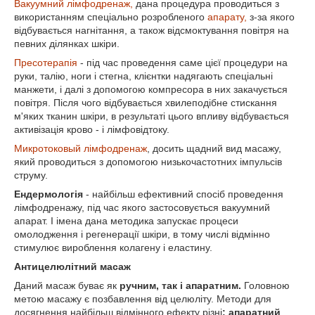
Вакуумний лімфодренаж,
дана процедура проводиться з
використанням спеціально розробленого
апарату,
з-за якого
відбувається нагнітання, а також відсмоктування повітря на
певних ділянках шкіри.
Пресотерапія
- під час проведення саме цієї процедури на
руки, талію, ноги і стегна, клієнтки надягають спеціальні
манжети, і далі з допомогою компресора в них закачується
повітря. Після чого відбувається хвилеподібне стискання
м'яких тканин шкіри, в результаті цього впливу відбувається
активізація крово - і лімфовідтоку.
Микротоковый лімфодренаж
, досить щадний вид масажу,
який проводиться з допомогою низькочастотних імпульсів
струму.
Ендермологія
- найбільш ефективний спосіб проведення
лімфодренажу, під час якого застосовується вакуумний
апарат. І імена дана методика запускає процеси
омолодження і регенерації шкіри, в тому числі відмінно
стимулює вироблення колагену і еластину.
Антицелюлітний масаж
Даний масаж буває як
ручним, так і апаратним.
Головною
метою масажу є позбавлення від целюліту. Методи для
досягнення найбільш відмінного ефекту різні
: апаратний