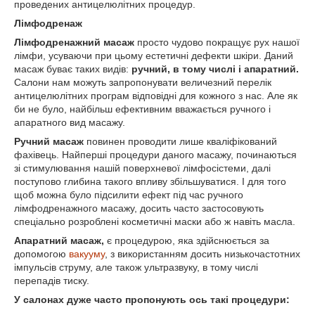
проведених антицелюлітних процедур.
Лімфодренаж
Лімфодренажний масаж
просто чудово покращує рух нашої
лімфи, усуваючи при цьому естетичні дефекти шкіри. Даний
масаж буває таких видів:
ручний, в тому числі і апаратний.
Салони нам можуть запропонувати величезний перелік
антицелюлітних програм відповідні для кожного з нас. Але як
би не було, найбільш ефективним вважається ручного і
апаратного вид масажу.
Ручний масаж
повинен проводити лише кваліфікований
фахівець. Найперші процедури даного масажу, починаються
зі стимулювання нашій поверхневої лімфосістеми, далі
поступово глибина такого впливу збільшуватися. І для того
щоб можна було підсилити ефект під час ручного
лімфодренажного масажу, досить часто застосовують
спеціально розроблені косметичні маски або ж навіть масла.
Апаратний масаж,
є процедурою, яка здійснюється за
допомогою
вакууму
, з використанням досить низькочастотних
імпульсів струму, але також ультразвуку, в тому числі
перепадів тиску.
У салонах дуже часто пропонують ось такі процедури: