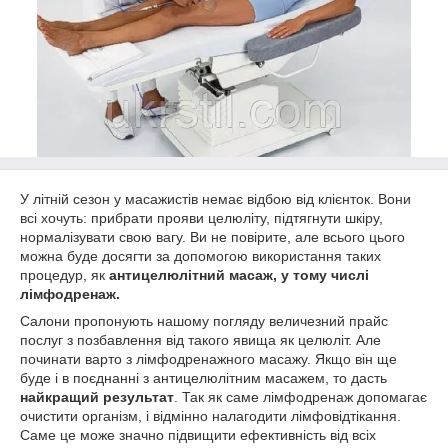
У літній сезон у масажистів немає відбою від клієнток. Вони
всі хочуть: прибрати прояви целюліту, підтягнути шкіру,
нормалізувати свою вагу. Ви не повірите, але всього цього
можна буде досягти за допомогою використання таких
процедур, як
антицелюлітний масаж, у тому числі
лімфодренаж.
Салони пропонують нашому погляду величезний прайс
послуг з позбавлення від такого явища як целюліт. Але
починати варто з лімфодренажного масажу. Якщо він ще
буде і в поєднанні з антицелюлітним масажем, то дасть
найкращий результат
. Так як саме лімфодренаж допомагає
очистити організм, і відмінно налагодити лімфовідтікання.
Саме це може значно підвищити ефективність від всіх