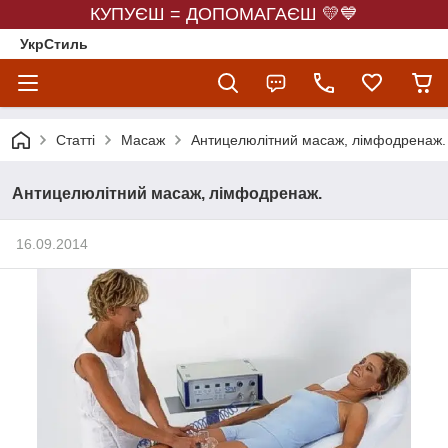
КУПУЄШ = ДОПОМАГАЄШ 💛💙
УкрСтиль
Статті
Масаж
Антицелюлітний масаж, лімфодренаж.
Антицелюлітний масаж, лімфодренаж.
16.09.2014