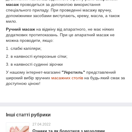
масаж
проводиться за допомогою використання
спеціального приладу. При проведенні масажу вручну,
допоміжними засобами виступають, крему, масла, а також
мило.
Ручний масаж
на відміну від апаратного, не має ніяких
додаткових протипоказань. При це апаратний масаж не
можна проводити, якщо:
1. слабкі капіляри;
2. в наявності куперозные сітки;
3. в наявності судинні зірочки
У нашому інтернет-магазині
"Укрстиль"
представлений
широкий вибір зручних
масажних столів
на будь-який смак за
доступною ціною!
Інші статті рубрики
27.04.2022
Ознаки та як боротися з мозолями