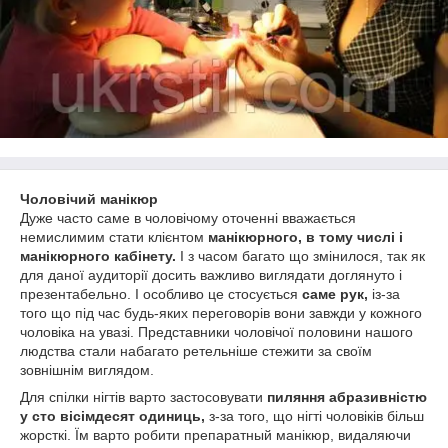
Чоловічий манікюр
Дуже часто саме в чоловічому оточенні вважається
немислимим стати клієнтом
манікюрного, в тому числі і
манікюрного кабінету.
І з часом багато що змінилося, так як
для даної аудиторії досить важливо виглядати доглянуто і
презентабельно. І особливо це стосується
саме рук,
із-за
того що під час будь-яких переговорів вони завжди у кожного
чоловіка на увазі. Представники чоловічої половини нашого
людства стали набагато ретельніше стежити за своїм
зовнішнім виглядом.
Для спілки нігтів варто застосовувати
пиляння абразивністю
у сто вісімдесят одиниць,
з-за того, що нігті чоловіків більш
жорсткі. Їм варто робити препаратный манікюр, видаляючи