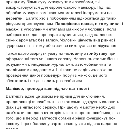
при цьому більш суху кутикулу тими засобами, які
використовуються для європейського манікюру. Під час
обробки кутикули замінюються металеві інструменти на
дерев'яні. Багато хто з побоюванням відносяться до таких
ріжучим пристосуванням.
Парафінова ванна, в тому числі і
масаж,
є улюбленими етапами манікюру у чоловіків. Коли
вибираються дані препарати зупиниться, слід на легких
свіжих ароматах без запаху. Чоловіки цінують вид рівних і
здорових нігтів, тому обов'язково виконується полірування.
Також варто звернути увагу на
чоловічу атрибутику
при
оформленні того чи іншого салону. Наповніть столик більш
розумними глянцевими журналами, автомобільними та
аналітичними виданнями. І ні коли не садіть чоловіка на
проведення даної процедури поруч з жінкою, це його
збентежить і не дозволить розслабитися.
Манікюр, проводиться під час вагітності
Вагітність адже це зовсім не привід для виключення,
представниці жіночої статі все так само відвідують салони та
фахівців нігтьового сервісу. При цьому майстру необхідно
пам'ятати, що дана категорія клієнток просто особлива, з-за
того, що в період вагітності організм жінки функціонує по-
іншому. І цю обставину варто враховувати під час надання