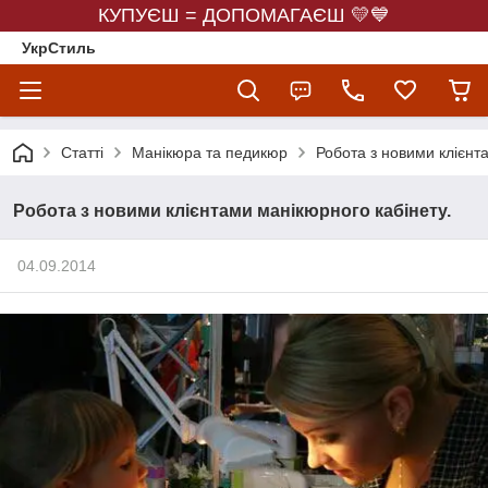
КУПУЄШ = ДОПОМАГАЄШ 💛💙
УкрСтиль
Статті
Манікюра та педикюр
Робота з новими клієнт
Робота з новими клієнтами манікюрного кабінету.
04.09.2014