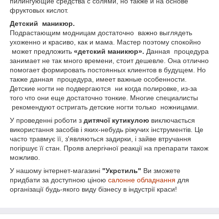
пилингующие средства с солями, но также и на основе
фруктовых кислот.
Детский маникюр.
Подрастающим модницам достаточно важно выглядеть
ухоженно и красиво, как и мама. Мастер поэтому спокойно
может предложить
«детский маникюр».
Данная процедура
занимает не так много времени, стоит дешевле. Она отлично
помогает формировать постоянных клиентов в будущем. Но
также данная процедура, имеет важные особенности.
Детские ногти не подвергаются ни когда полировке, из-за
того что они еще достаточно тонкие. Многие специалисты
рекомендуют остригать детские ногти только ножницами.
У проведенні роботи з
дитячої кутикулою
виключається
використання засобів і яких-небудь ріжучих інструментів. Це
часто травмує її, з'являються задирки, і зайве втручання
погіршує її стан. Прояв алергічної реакції на препарати також
можливо.
У нашому інтернет-магазині
"Укрстиль"
Ви зможете
придбати за доступною ціною
салонне обладнання
для
організації будь-якого виду бізнесу в індустрії краси!