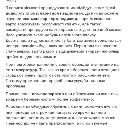
послуг.
З великої кількості процедур вагітним підійдуть саме ті, які
дозволять їй
розслабитися і відпочити.
До них ви можете
віднести
спа-манікюр і spa-педикюр.
І при їх виконанні
варто враховувати особливості клієнтки, але також
виконувати процедури варто правильно, для того щоб можна
було уникнути якого-небудь негативного впливу.
Досить часто під час вагітності у багатьох жінок проявляється
непереносимість будь-яких запахів. Перед тим як провести
спа-манікюр, варто разом з відвідувачкою вибрати найбільш
прийнятні для неї аромати.
При подготовке ванночки с водой, обращайте внимание на
ее
температуру.
Так как во время беременности женщины
страдают очень часто от отечности и расширения вен.
Поэтому применение горячей воды усугубит данные
проблемы.
Применение
спа-препаратов
при обслуживании клиентки
во время беременности – более эффективно.
Внимание необходимо обратить на ноги, из-за того что на
них приходится огромная нагрузка во время данного
положения, поэтому могут возникать натоптыши и мозоли.
Педикюр должен быть препаратным, а используемые