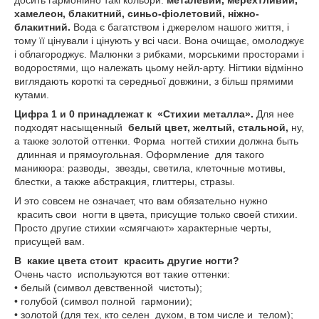
досить гармонійно такі кольори:
металевий, мерехтливий,
хамелеон, блакитний, синьо-фіолетовий, ніжно-
блакитний.
Вода є багатством і джерелом нашого життя, і
тому її цінували і цінують у всі часи. Вона очищає, омолоджує
і облагороджує. Малюнки з рибками, морськими просторами і
водоростями, що належать цьому нейл-арту. Нігтики відмінно
виглядають короткі та середньої довжини, з більш прямими
кутами.
Цифра 1 и 0 принадлежат к «Стихии металла».
Для нее
подходят насыщенный
белый цвет, желтый, стальной,
ну,
а также золотой оттенки. Форма ногтей стихии должна быть
длинная и прямоугольная. Оформление для такого
маникюра: разводы, звезды, светила, клеточные мотивы,
блестки, а также абстракция, глиттеры, стразы.
И это совсем не означает, что вам обязательно нужно
красить свои ногти в цвета, присущие только своей стихии.
Просто другие стихии «смягчают» характерные черты,
присущей вам.
В какие цвета стоит красить другие ногти?
Очень часто используются вот такие оттенки:
• белый (символ девственной чистоты);
• голубой (символ полной гармонии);
• золотой (для тех, кто селен духом, в том числе и телом);