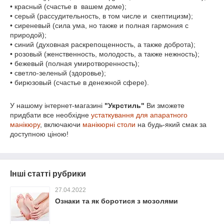
• красный (счастье в вашем доме);
• серый (рассудительность, в том числе и скептицизм);
• сиреневый (сила ума, но также и полная гармония с
природой);
• синий (духовная раскрепощенность, а также доброта);
• розовый (женственность, молодость, а также нежность);
• бежевый (полная умиротворенность);
• светло-зеленый (здоровье);
• бирюзовый (счастье в денежной сфере).
У нашому інтернет-магазині
"Укрстиль"
Ви зможете
придбати все необхідне
устаткування для апаратного
манікюру
, включаючи
манікюрні столи
на будь-який смак за
доступною ціною!
Інші статті рубрики
27.04.2022
Ознаки та як боротися з мозолями