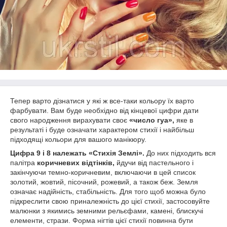
Тепер варто дізнатися у які ж все-таки кольору їх варто
фарбувати. Вам буде необхідно від кінцевої цифри дати
свого народження вирахувати своє
«число гуа»,
яке в
результаті і буде означати характером стихії і найбільш
підходящі кольори для вашого манікюру.
Цифра 9 і 8 належать «Стихія Землі».
До них підходить вся
палітра
коричневих відтінків,
йдучи від пастельного і
закінчуючи темно-коричневим, включаючи в цей список
золотий, жовтий, пісочний, рожевий, а також беж. Земля
означає надійність, стабільність. Для того щоб можна було
підкреслити свою приналежність до цієї стихії, застосовуйте
малюнки з якимись земними рельєфами, камені, блискучі
елементи, стрази. Форма нігтів цієї стихії повинна бути