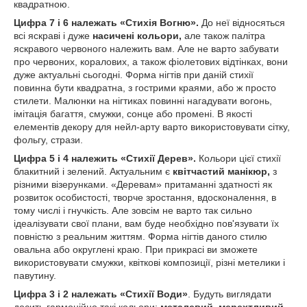
квадратною.
Цифра 7 і 6 належать «Стихія Вогню».
До неї відносяться
всі яскраві і дуже
насичені кольори,
але також палітра
яскравого червоного належить вам. Але не варто забувати
про червоних, коралових, а також фіолетових відтінках, вони
дуже актуальні сьогодні. Форма нігтів при даній стихії
повинна бути квадратна, з гострими краями, або ж просто
стилети. Малюнки на нігтиках повинні нагадувати вогонь,
імітація багаття, смужки, сонце або промені. В якості
елементів декору для нейл-арту варто використовувати сітку,
фольгу, стрази.
Цифра 5 і 4 належить «Стихії Дерев».
Кольори цієї стихії
блакитний і зелений. Актуальним є
квітчастий манікюр,
з
різними візерунками. «Деревам» притаманні здатності як
розвиток особистості, творче зростання, вдосконалення, в
тому числі і гнучкість. Але зовсім не варто так сильно
ідеалізувати свої плани, вам буде необхідно пов'язувати їх
повністю з реальним життям. Форма нігтів даного стилю
овальна або округлені краю. При прикрасі ви зможете
використовувати смужки, квіткові композиції, різні метелики і
павутину.
Цифра 3 і 2 належать «Стихії Води»
. Будуть виглядати