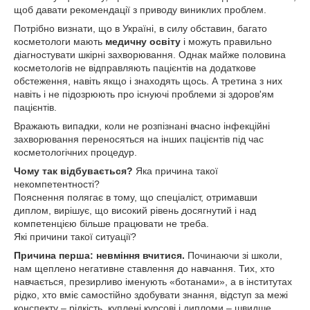
щоб давати рекомендації з приводу виниклих проблем.
Потрібно визнати, що в Україні, в силу обставин, багато
косметологи мають
медичну освіту
і можуть правильно
діагностувати шкірні захворювання. Однак майже половина
косметологів не відправляють пацієнтів на додаткове
обстеження, навіть якщо і знаходять щось. А третина з них
навіть і не підозрюють про існуючі проблеми зі здоров'ям
пацієнтів.
Вражають випадки, коли не розпізнані вчасно інфекційні
захворювання переносяться на інших пацієнтів під час
косметологічних процедур.
Чому так відбувається?
Яка причина такої
некомпетентності?
Пояснення полягає в тому, що спеціаліст, отримавши
диплом, вирішує, що високий рівень досягнутий і над
компетенцією більше працювати не треба.
Які причини такої ситуації?
Причина перша: невміння вчитися.
Починаючи зі школи,
нам щеплено негативне ставлення до навчання. Тих, хто
навчається, презирливо іменують «ботанами», а в інститутах
рідко, хто вміє самостійно здобувати знання, відступ за межі
конспекту – рідкість, куплені курсові і дипломи – швидше