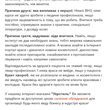
закономірність, ніж виняток.
Причина друга: яка випливає з першої.
Ніякої ВНЗ, ніякі
курси не здатні зробити з людини професіонала, якщо
відсутня зацікавленість в тому, що він робить. Вчитися треба
постійно, отримувати знання з практики, спеціальної
літератури, з досвіду колег.
Причина третя, надумана: ніде вчитися.
Навіть, якщо
інститут не дав необхідних знань, тобто мережа навчальних
закладів післядипломної освіти. А можна знайти в Інтернеті
портал краси і дізнатися новини косметології, діагностики,
знайти описи препаратів, ознайомитися з протоколами
лікування і навіть напрями самоосвіти.
Відповідальність за здоров'я пацієнта не тяжкий тягар, якщо
лікар-професіонал. І ніяка краса не вийде, якщо у пацієнта
букет хвороб
, які не розпізнали ні медики, ні косметологи і
які зведуть нанівець всі зусилля зробити клієнта красивіше і
молодше. Краси без здоров'я просто не може бути.
У нашому інтернет-магазині
"Укрстиль"
Ви зможете
придбати за доступною ціною
салонне обладнання
для
організації будь-якого виду бізнесу в індустрії краси!