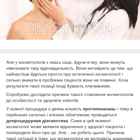
Але у косметологів є якась ніша, йдучи в яку, вони можуть
нівелювати таку відповідальність. Вони мотивують це тим, що
найчастіше йдеться просто про естетичної косметології і
сильно вникати в проблеми пацієнта вони не повинні. Хоча
результати такої позиції іноді бувають плачевними.
Спробуємо дослідити причини такого ставлення косметологів
до особистості та здоров'ю клієнтів.
У кожної процедури є деяка кількість
протипоказань
і тому в
серйозних салонах і клініках обов'язково проводиться
допроцедурная діагностика
. Саме в цей момент
косметолог може виявити відхилення у здоров'ї пацієнта і
попередити його про це. Але... не робить цього. Причина
такої ситуації в тому, що косметологи не володіють знаннями,