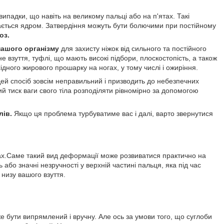
ипадки, що навіть на великому пальці або на п'ятах. Такі
вається ядром. Затвердіння можуть бути болючими при постійному
оз.
нашого організму
для захисту ніжок від сильного та постійного
не взуття, туфлі, що мають високі підбори, плоскостопість, а також
ідного жирового прошарку на ногах, у тому числі і ожиріння.
Цей спосіб зовсім неправильний і призводить до небезпечних
й тиск ваги свого тіла розподіляти рівномірно за допомогою
лів.
Якщо ця проблема турбуватиме вас і далі, варто звернутися
бах.Саме такий вид деформації може розвиватися практично на
або значні незручності у верхній частині пальця, яка під час
 низу вашого взуття.
 бути випрямлений і вручну. Але ось за умови того, що суглоби