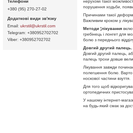
нерухомі такої можливост
порушення ходьби, появи 
+380 (95) 270-27-02
Причинами такої деформ
Важливим кроком у лікува
ukrstil@ukrstil.com
Методи ¦лікування
включ
+380952702702
гребінець і лонгет для м
+380952702702
болю з переднього відділ
Довгий другий палець.
Довгий другий палець, аб
палець трохи довше вели
Лікування завжди почина
полегшення болю. Варто ку
носкової частини взуття.
Для того щоб відкоригува
ортопедичних пристосува
У нашому інтернет-магаз
на будь-який смак за дос