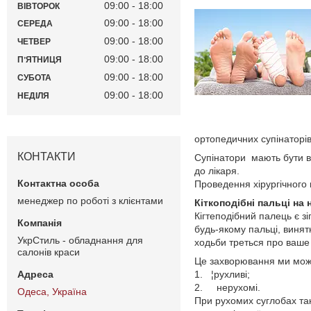
09:00
18:00
ВІВТОРОК
09:00
18:00
СЕРЕДА
09:00
18:00
ЧЕТВЕР
09:00
18:00
ПʼЯТНИЦЯ
09:00
18:00
СУБОТА
09:00
18:00
НЕДІЛЯ
ортопедичних супінаторів
КОНТАКТИ
Супінатори мають бути в
до лікаря.
Проведення хірургічного 
менеджер по роботі з клієнтами
Кіткоподібні пальці на 
Кігтеподібний палець є з
будь-якому пальці, винят
УкрСтиль - обладнання для
ходьби треться про ваше 
салонів краси
Це захворювання ми мож
1. ¦рухливі;
2. нерухомі.
Одеса, Україна
При рухомих суглобах так