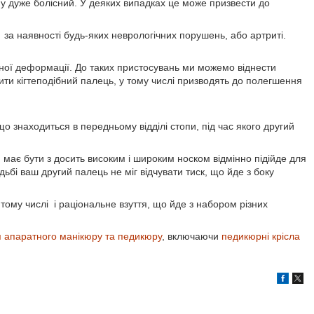
му дуже болісний. У деяких випадках це може призвести до
 за наявності будь-яких неврологічних порушень, або артриті.
ої деформації. До таких пристосувань ми можемо віднести
ити кігтеподібний палець, у тому числі призводять до полегшення
знаходиться в передньому відділі стопи, під час якого другий
я має бути з досить високим і широким носком відмінно підійде для
дьбі ваш другий палець не міг відчувати тиск, що йде з боку
тому числі і раціональне взуття, що йде з набором різних
 апаратного манікюру та педикюру
, включаючи
педикюрні крісла