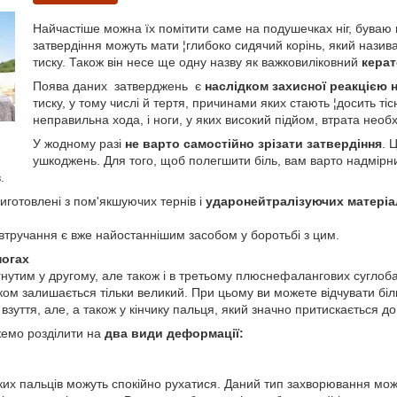
Найчастіше можна їх помітити саме на подушечках ніг, буваю в
затвердіння можуть мати ¦глибоко сидячий корінь, який нази
тиску. Також він несе ще одну назву як важковиліковний
керат
Поява даних затверджень є
наслідком захисної реакцією 
тиску, у тому числі й тертя, причинами яких стають ¦досить тіс
неправильна хода, і ноги, у яких високий підйом, втрата необх
У жодному разі
не варто самостійно зрізати затвердіння
. 
ушкоджень. Для того, щоб полегшити біль, вам варто надмірни
.
иготовлені з пом'якшуючих тернів і
ударонейтралізуючих матеріа
втручання є вже найостаннішим засобом у боротьбі з цим.
ногах
ігнутим у другому, але також і в третьому плюснефалангових сугло
ком залишається тільки великий. При цьому ви можете відчувати біль 
взуття, але, а також у кінчику пальця, який значно притискається до
емо розділити на
два види деформації:
их пальців можуть спокійно рухатися. Даний тип захворювання може