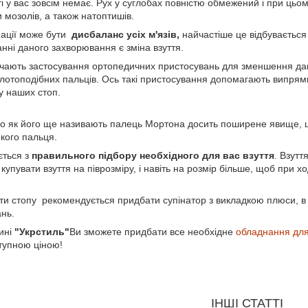
і у вас зовсім немає. Рух у суглобах повністю обмежений і при цьо
мозолів, а також натоптишів.
ації може бути
дисбаланс усіх м'язів,
найчастіше це відбувається
нні даного захворювання є зміна взуття.
ають застосування ортопедичних пристосувань для зменшення дан
олотоподібних пальців. Ось такі пристосування допомагають випрям
у наших стоп.
о як його ще називають палець Мортона досить поширене явище, що 
кого пальця.
ється з
правильного підбору необхідного для вас взуття
. Взутт
пувати взуття на піврозміру, і навіть на розмір більше, щоб при хо
ти стопу рекомендується придбати супінатор з викладкою плюси, в 
нь.
ині
"Укрстиль"
Ви зможете придбати все необхідне
обладнання для
тупною ціною!
ІНШІ СТАТТІ