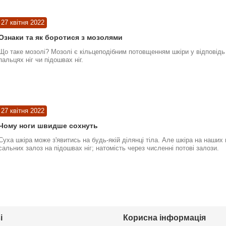
27 квітня 2022
Ознаки та як боротися з мозолями
Що таке мозолі? Мозолі є кільцеподібним потовщенням шкіри у відповідь 
пальцях ніг чи підошвах ніг.
27 квітня 2022
Чому ноги швидше сохнуть
Суха шкіра може з'явитись на будь-якій ділянці тіла. Але шкіра на наших
сальних залоз на підошвах ніг; натомість через численні потові залози.
і
Корисна інформація