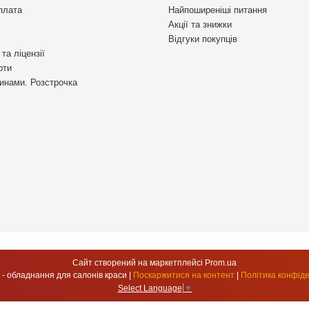
плата
Найпоширеніші питання
Акції та знижки
Відгуки покупців
та ліцензії
рти
инами. Розстрочка
Сайт створений на маркетплейсі
Prom.ua
УкрСтиль - обладнання для салонів краси |
Поскаржитися на контент
|
Політика конфіде
Select Language
▼