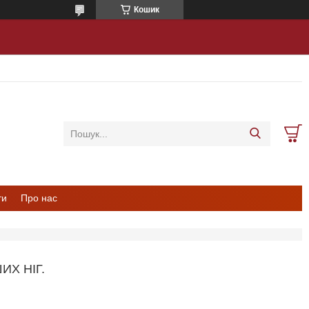
Кошик
ти
Про нас
Х НІГ.