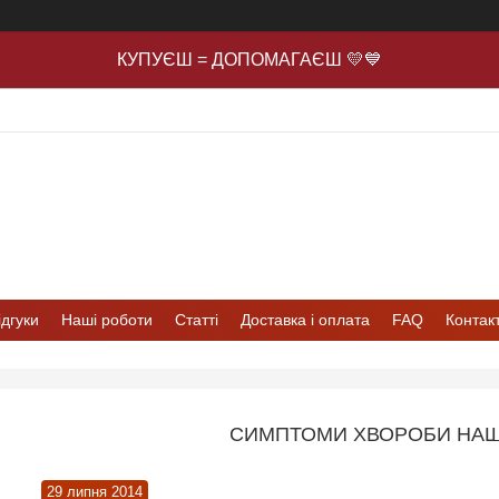
КУПУЄШ = ДОПОМАГАЄШ 💛💙
ідгуки
Наші роботи
Статті
Доставка і оплата
FAQ
Контак
СИМПТОМИ ХВОРОБИ НАШИ
29 липня 2014