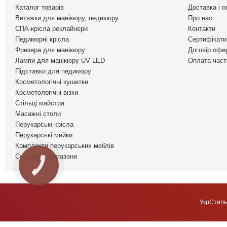
Каталог товарів
Доставка і о
Витяжки для манікюру, педикюру
Про нас
СПА-крісла реклайнери
Контакти
Педикюрні крісла
Сертифікати 
Фрезера для манікюру
Договір офе
Лампи для манікюру UV LED
Оплата част
Підставки для педикюру
Косметологічні кушетки
Косметологічні візки
Стільці майстра
Масажні столи
Перукарські крісла
Перукарські мийки
Комплекти перукарських меблів
Сушуари, клімазони
КНОПКА
ЗВ'ЯЗКУ