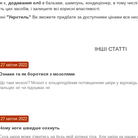
ж є,
додавання олії
в бальзам, шампунь, кондиціонер, в тому числ
ь цих засобів, і залишите всі корисні властивості.
ині
"Укрстиль"
Ви зможете придбати за доступними цінами все не
ІНШІ СТАТТІ
27 квітня 2022
Ознаки та як боротися з мозолями
Що таке мозолі? Мозолі є кільцеподібним потовщенням шкіри у відповідь 
пальцях ніг чи підошвах ніг.
27 квітня 2022
Чому ноги швидше сохнуть
Суха шкіра може з'явитись на будь-якій ділянці тіла. Але шкіра на наших