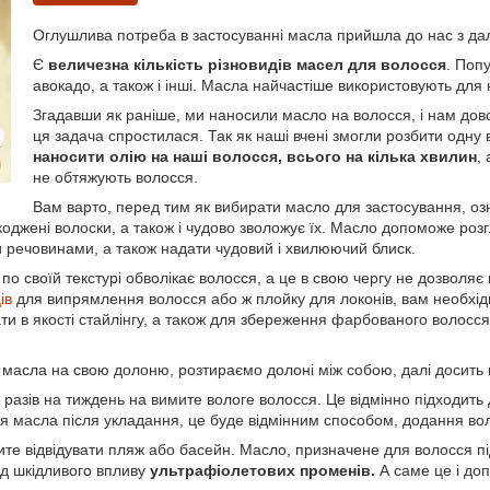
Оглушлива потреба в застосуванні масла прийшла до нас з да
Є
величезна кількість різновидів масел для волосся
. Поп
авокадо, а також і інші. Масла найчастіше використовують для н
Згадавши як раніше, ми наносили масло на волосся, і нам дово
ця задача спростилася. Так як наші вчені змогли розбити одн
наносити олію на наші волосся, всього на кілька хвилин
,
не обтяжують волосся.
Вам варто, перед тим як вибирати масло для застосування, о
оджені волоски, а також і чудово зволожує їх. Масло допоможе роз
и речовинами, а також надати чудовий і хвилюючий блиск.
 по своїй текстурі обволікає волосся, а це в свою чергу не дозволя
ів
для випрямлення волосся або ж плойку для локонів, вам необхід
ти в якості стайлінгу, а також для збереження фарбованого волосся і
 масла на свою долоню, розтираємо долоні між собою, далі досить 
 разів на тиждень на вимите вологе волосся. Це відмінно підходить д
я масла після укладання, це буде відмінним способом, додання во
те відвідувати пляж або басейн. Масло, призначене для волосся пі
ід шкідливого впливу
ультрафіолетових променів.
А саме це і до