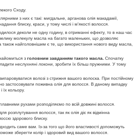
лекого Сходу.
улярними з них є такі: мигдальне, арганова олія макадамії,
адання блиску, краси, у тому числі і м'якості волосся.
дилося деколи не одну годину, в отриманні ефекту, то в наш час
у велику молекулу масла на багато маленьких, що дозволяє
 а також найголовнішим є те, що використання нового виду масла,
знайомиться з
головним завданням такого масла.
Спочатку
гладити неслухняні локони, зробити їх більш пружними. У тому
є випаровуватися волозі з стрижня вашого волоска. При постійному
но застосовувати поживна олія для волосся. В даному випадку
 їх кольору.
плавними рухами розподіляємо по всій довжині волосся.
ля розплутування волосся, так як олія діє як відмінна
лоссю здорового блиску.
дходить саме вам. Із-за того що його властивості допоможуть
поможе зберегти колір і здоровий вид вашого волосся.