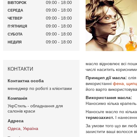
09:00
18:00
ВІВТОРОК
09:00
18:00
СЕРЕДА
09:00
18:00
ЧЕТВЕР
09:00
18:00
ПʼЯТНИЦЯ
09:00
18:00
СУБОТА
09:00
18:00
НЕДІЛЯ
масло відновлює всі пошк
КОНТАКТИ
числі наситить корисним
Принцип дії масла:
олія
використанні
фена,
щипц
менеджер по роботі з клієнтами
його варто використовува
Використання масла:
Наносимо кілька крапель
УкрСтиль - обладнання для
салонів краси
Наносьте масло по кілька
термозахист.
І нанесенн
За умови того що ви люби
Одеса, Україна
захистити ваші волосся в