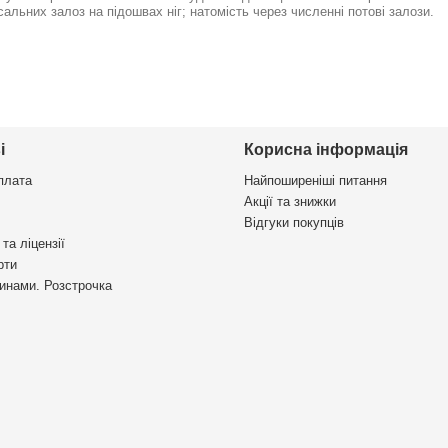
сальних залоз на підошвах ніг; натомість через численні потові залози.
і
Корисна інформація
плата
Найпоширеніші питання
Акції та знижки
Відгуки покупців
та ліцензії
рти
инами. Розстрочка