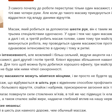
З самого початку до роботи переступає тільки один масажист, 
тілі вже чотири руки. Але коли до такого масажу приєднується 
віддаєтеся під владу даними відчуттів.
Масаж, який робиться за допомогою
шести рук
, він є таким 
трьома спеціалістами одночасно. У одне і теж час один маса
а далі і ніг, а третій робить масаж голови, саме тому три ма
виконується робота, яку проводиться одним масажистом протя
однаковою інтенсивністю в одному і тому ж ритмі.
 інтенсивності,
але можливий і більш сильний, ведучи акценти на 
сажист, далі другий і потім третій. Клієнт відчуває збільшення нав
тів. Для того щоб можна було добитися хорошого ефекту, три майст
и не буде між ними чіткої синхронності.
ажу
масажисти можуть мінятися місцями
, і ви просто не будете з
саж, що відбувається
в шість рук
є відмінним способом профілактик
больового відчуття, спайок і набряків, прискорюючи загоєння всіх 
гає повернути сили стомлених м'язів, в той же час підвищує їх елас
, а також спалює зайві жири, надаючи глибокий вплив на нашу нерв
кие нюансы:
в шесть рук намного дороже, чем обычный массаж.