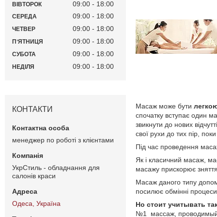
09:00
18:00
ВІВТОРОК
09:00
18:00
СЕРЕДА
09:00
18:00
ЧЕТВЕР
09:00
18:00
ПʼЯТНИЦЯ
09:00
18:00
СУБОТА
09:00
18:00
НЕДІЛЯ
Масаж може бути
легкою
КОНТАКТИ
спочатку вступає один ма
звикнути до нових відчут
свої рухи до тих пір, пок
менеджер по роботі з клієнтами
Під час проведення мас
Як і класичний масаж, ма
УкрСтиль - обладнання для
масажу прискорює зняття 
салонів краси
Масаж даного типу допома
посилює обмінні процеси
Одеса, Україна
Но стоит учитывать та
№1 массаж, проводимый 