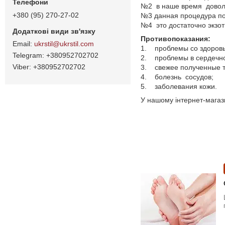
№2 в наше время доволь
+380 (95) 270-27-02
№3 данная процедура по
№4 это достаточно экзо
Противопоказания:
ukrstil@ukrstil.com
1. проблемы со здоровь
+380952702702
2. проблемы в сердечно
+380952702702
3. свежее полученные 
4. болезнь сосудов;
5. заболевания кожи.
У нашому інтернет-магаз