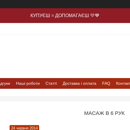
КУПУЄШ = ДОПОМАГАЄШ 💛💙
ідгуки
Наші роботи
Статті
Доставка і оплата
FAQ
Контак
МАСАЖ В 6 РУК
24 червня 2014