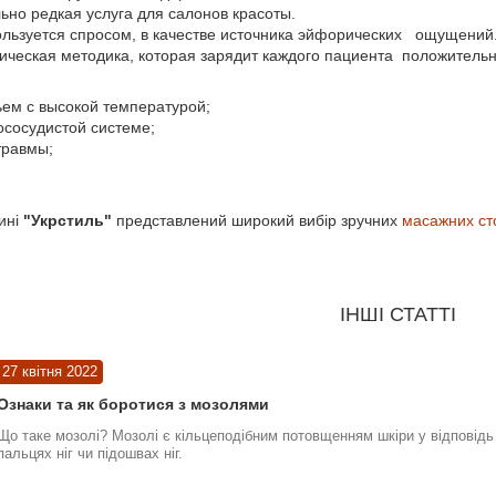
но редкая услуга для салонов красоты.
льзуется спросом, в качестве источника эйфорических ощущений
тическая методика, которая зарядит каждого пациента положител
ем с высокой температурой;
сосудистой системе;
травмы;
ині
"Укрстиль"
представлений широкий вибір зручних
масажних ст
ІНШІ СТАТТІ
27 квітня 2022
Ознаки та як боротися з мозолями
Що таке мозолі? Мозолі є кільцеподібним потовщенням шкіри у відповідь 
пальцях ніг чи підошвах ніг.