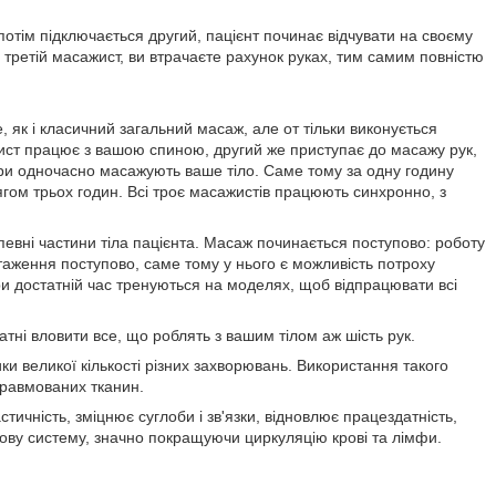
потім підключається другий, пацієнт починає відчувати на своєму
і третій масажист, ви втрачаєте рахунок руках, тим самим повністю
же, як і класичний загальний масаж, але от тільки виконується
жист працює з вашою спиною, другий же приступає до масажу рук,
йстри одночасно масажують ваше тіло. Саме тому за одну годину
гом трьох годин. Всі троє масажистів працюють синхронно, з
певні частини тіла пацієнта. Масаж починається поступово: роботу
антаження поступово, саме тому у нього є можливість потроху
ри достатній час тренуються на моделях, щоб відпрацювати всі
датні вловити все, що роблять з вашим тілом аж шість рук.
и великої кількості різних захворювань. Використання такого
травмованих тканин.
тичність, зміцнює суглоби і зв'язки, відновлює працездатність,
ову систему, значно покращуючи циркуляцію крові та лімфи.