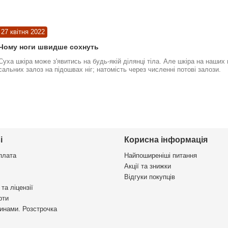
27 квітня 2022
Чому ноги швидше сохнуть
Суха шкіра може з'явитись на будь-якій ділянці тіла. Але шкіра на наших
сальних залоз на підошвах ніг; натомість через численні потові залози.
і
Корисна інформація
плата
Найпоширеніші питання
Акції та знижки
Відгуки покупців
та ліцензії
рти
инами. Розстрочка