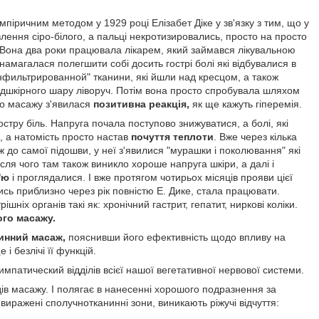
піричним методом у 1929 році Елізабет Діке у зв'язку з тим, що у
влення сіро-білого, а пальці некротизировались, просто на просто
. Вона два роки працювала лікарем, який займався лікувальною
 намагалася полегшити собі досить гострі болі які відбувалися в
нфильтрированной" тканини, які йшли над кресцом, а також
підшкірного шару ліворуч. Потім вона просто спробувала шляхом
ого масажу з'явилася
позитивна реакція,
як ще кажуть гіперемія.
стру біль. Напруга почала поступово знижуватися, а болі, які
, а натомість просто настав
почуття теплоти
. Вже через кілька
 аж до самої підошви, у неї з'явилися "мурашки і поколювання" які
ля чого там також виникло хороше напруга шкіри, а далі і
'ю
і проглядалися. І вже протягом чотирьох місяців прояви цієї
шись приблизно через рік повністю Е. Дике, стала працювати.
ніх органів такі як: хронічний гастрит, гепатит, ниркові коліки.
го масажу.
инний масаж,
пояснивши його ефективність щодо впливу на
і безлічі її функцій.
мпатический відділів всієї нашої вегетативної нервової системи.
дів масажу. І полягає в нанесенні хорошого подразнення за
виражені сполучнотканинні зони, виникають ріжучі відчуття: