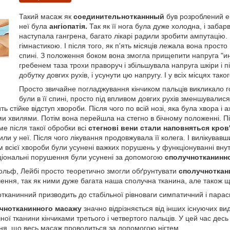
Такий масаж як
соединительнотканнный
був розроблений ем
неї була
ангіопатія.
Так як її нога була дуже холодна, і забар
наступала гангрена, багато лікарі радили зробити ампутацію
гімнастикою. І після того, як п'ять місяців лежала вона просто
спині. З положення боком вона змогла прищепити напруга "и
гребенем таза трохи праворуч і збільшувала напруга шкіри і 
добутку довгих рухів, і усунути цю напругу. І у всіх місцях так
Просто звичайне погладжування кінчиком пальців викликало го
були в її спині, просто під впливом довгих рухів зменшувалися
ть стійке відступ хвороби. Після чого по всій нозі, яка була хвора і
и хвилями. Потім вона перейшла на стегно в бічному положенні. Піс
ме після такої обробки всі
стегнові вени стали наповняться кров
или у неї. Після чого лікування продовжувала її колега. І вилікував
всієї хвороби були усунені важких порушень у функціонуванні внутріш
нкціональні порушення були усунені за допомогою
сполучнотканинно
Вольф, Лейбі просто теоретично змогли обґрунтувати
сполучноткан
чення, так як ними дуже багата наша сполучна тканина, але також ще 
тканинний призводить до стабільної рівноваги симпатичний і параси
чнотканинного масажу
значно відрізняється від інших існуючих ви
ої тканини кінчиками третього і четвертого пальців. У цей час десь 
ня, що весь масаж проводиться за допомогою нігтем.