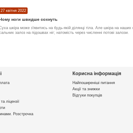
27 квітня 2022
Чому ноги швидше сохнуть
Суха шкіра може з'явитись на будь-якій ділянці тіла. Але шкіра на наших
сальних залоз на підошвах ніг; натомість через численні потові залози.
і
Корисна інформація
плата
Найпоширеніші питання
Акції та знижки
Відгуки покупців
та ліцензії
рти
инами. Розстрочка