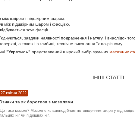
ув між шкірою і підшкірним шаром.
сув між підшкірним шаром і фасцією.
відбувається зсув фасції.
днуються, завдяки наявності подразнення і натягу. І внаслідок того
оверхні, а також і в глибині, технічне виконання їх по-різному.
ині
"Укрстиль"
представлений широкий вибір зручних
масажних ст
ІНШІ СТАТТІ
27 квітня 2022
Ознаки та як боротися з мозолями
Що таке мозолі? Мозолі є кільцеподібним потовщенням шкіри у відповідь 
пальцях ніг чи підошвах ніг.