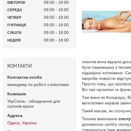
09:00
18:00
ВІВТОРОК
09:00
18:00
СЕРЕДА
09:00
18:00
ЧЕТВЕР
09:00
18:00
ПʼЯТНИЦЯ
09:00
18:00
СУБОТА
09:00
18:00
НЕДІЛЯ
сеансів вона відчула доси
КОНТАКТИ
були перемішані з теплим
підшкірної клітковини. Са
хвороби повністю відступ
Просто тому, що протягом 
менеджер по роботі з клієнтами
Всі такі органічні та фу
Такі вчені як Кольрауш, 
УкрСтиль - обладнання для
вегетативні нервові закін
салонів краси
Такий масаж, як сполучно
Техніка виконання
сполу
Одеса, Україна
допомогою натягу сполучн
створюється таке вражен