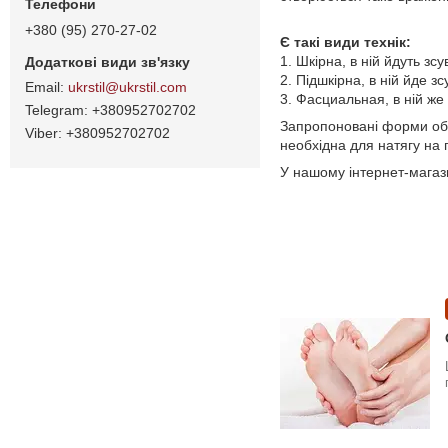
+380 (95) 270-27-02
Є такі види технік:
1. Шкірна, в ній йдуть зс
2. Підшкірна, в ній йде з
ukrstil@ukrstil.com
3. Фасциальная, в ній же 
+380952702702
Запропоновані форми об'є
+380952702702
необхідна для натягу на п
У нашому інтернет-магаз