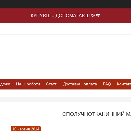
КУПУЄШ = ДОПОМАГАЄШ 💛💙
ідгуки
Наші роботи
Статті
Доставка і оплата
FAQ
Контак
СПОЛУЧНОТКАНИННИЙ М
10 червня 2014