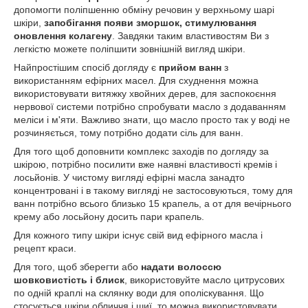
допомогти поліпшенню обміну речовин у верхньому шарі
шкіри,
запобігання появи зморшок, стимулювання
оновлення колагену
. Завдяки таким властивостям Ви з
легкістю можете поліпшити зовнішній вигляд шкіри.
Найпростішим спосіб догляду є
прийом ванн
з
використанням ефірних масел. Для схуднення можна
використовувати витяжку хвойних дерев, для заспокоєння
нервової системи потрібно спробувати масло з додаванням
меліси і м'яти. Важливо знати, що масло просто так у воді не
розчиняється, тому потрібно додати сіль для ванн.
Для того щоб доповнити комплекс заходів по догляду за
шкірою, потрібно посилити вже наявні властивості кремів і
лосьйонів. У чистому вигляді ефірні масла занадто
концентровані і в такому вигляді не застосовуються, тому для
ванн потрібно всього близько 15 крапель, а от для вечірнього
крему або лосьйону досить пари крапель.
Для кожного типу шкіри існує свій вид ефірного масла і
рецепт краси.
Для того, щоб зберегти або
надати волоссю
шовковистість і блиск
, використовуйте масло цитрусових
по одній краплі на склянку води для ополіскування. Що
стосується шкіри обличчя і шиї, то можна використовувати