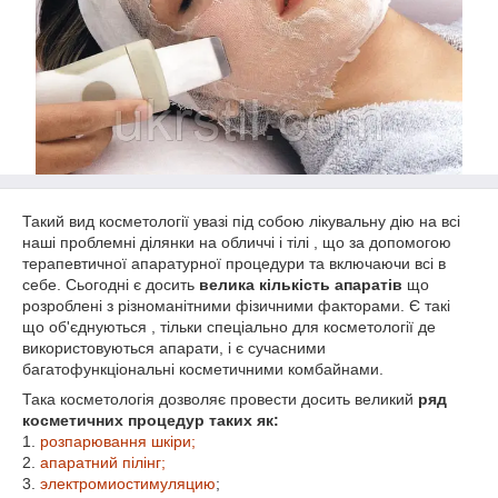
Такий вид косметології увазі під собою лікувальну дію на всі
наші проблемні ділянки на обличчі і тілі , що за допомогою
терапевтичної апаратурної процедури та включаючи всі в
себе. Сьогодні є досить
велика кількість апаратів
що
розроблені з різноманітними фізичними факторами. Є такі
що об'єднуються , тільки спеціально для косметології де
використовуються апарати, і є сучасними
багатофункціональні косметичними комбайнами.
Така косметологія дозволяє провести досить великий
ряд
косметичних процедур таких як:
1.
розпарювання шкіри;
2.
апаратний пілінг;
3.
электромиостимуляцию
;