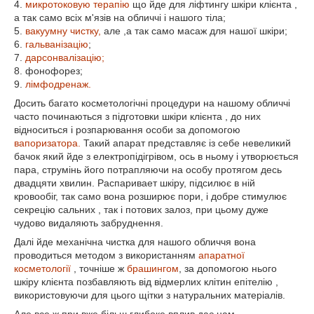
4.
микротоковую терапію
що йде для ліфтингу шкіри клієнта ,
а так само всіх м'язів на обличчі і нашого тіла;
5.
вакуумну чистку,
але ,а так само масаж для нашої шкіри;
6.
гальванізацію
;
7.
дарсонвалізацію;
8. фонофорез;
9.
лімфодренаж.
Досить багато косметологічні процедури на нашому обличчі
часто починаються з підготовки шкіри клієнта , до них
відноситься і розпарювання особи за допомогою
вапоризатора.
Такий апарат представляє із себе невеликий
бачок який йде з електропідігрівом, ось в ньому і утворюється
пара, струмінь його потрапляючи на особу протягом десь
двадцяти хвилин. Распаривает шкіру, підсилює в ній
кровообіг, так само вона розширює пори, і добре стимулює
секрецію сальних , так і потових залоз, при цьому дуже
чудово видаляють забруднення.
Далі йде механічна чистка для нашого обличчя вона
проводиться методом з використанням
апаратної
косметології
, точніше ж
брашингом
, за допомогою нього
шкіру клієнта позбавляють від відмерлих клітин епітелію ,
використовуючи для цього щітки з натуральних матеріалів.