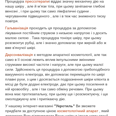
Процедура
прессотерапи
і віддає значну механічну дію на
нашу шкіру , але й м'язи тіла, при цьому зачіпаючи глибокі
венозні , і при цьому так само лімфатичні судини .
чергуванням підвищеного , але і в теж час зниженого тиску
повітря.
Гальванізація
проходить ця процедура за допомогою
лікування постійним струмом з низькою напругою і з досить
малою силою . Така процедура тонізує шкіру, при цьому
розсмоктує рубці, але і значно допомагає при жирній або ж
вже в'янучої шкірі.
Дарсонвалізація
є методом апаратної косметології, але так
само в її основі лежить вплив імпульсними змінними
струмами високої частоти і напруги, але при цьому малої
сили. Здійснюють ця процедура з допомогою грибоподібного
вакуумного електрода, він допомагає переміщати по шкірі
плавні рухи, з цим і досягається подразнення шкіри клієнта в
місці де були додані електроди, дає при цьому посилення в
ній кровообігу , але і так само обміну речовин. При цьому
вона має протизапальну, при цьому ще і розсмоктуючу, і ще
омолоджуючу але і припікаючу дію.
У нашому інтернет-магазині
"Укрстиль"
Ви зможете
придбати за доступною ціною
косметологічний апарат
, який
допоможе Вам підтримувати Вашу шкіру в ідеальному стані!