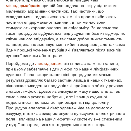
Але все ж при вже більш глибоке вплив дає нам
мікродермабразія
при ній йде подача на шкіру під тиском
маленьких абразивних частинок. Такі частинки, що
складаються з гидроокислов алюмінію просто вибивають
частинки епідермальної тканини , в той же час вони
стимулюють хороше оновлення епідермісу. За допомогою
такої процедури відбувається відлущування безлічі відмерлих
клітин нашого епідермісу, а так само добре зникає тьмяність
на шкірі, значно зменшується глибина зморшок , але так само
йде у процесі усунення рубців які з'являються після висипів
вугрової висипки або ж травм.
Перейдемо до
лімфодренаж
, він впливає на м'які тканини,
при цьому забезпечує відтік лімфи по нашим лімфатичних
судинах. Після використання цієї процедури ми маємо
результат дозволяє багато застійні явища в наших тканинах, і
відновлює виведення продуктів які пройшли з обміну речовин
з нашої лімфою. Дозволяє знижувати масу нашого тіла, так
само значно усувати набряки , але і явища судинної
недостатності, допомагає при ожирінні, і від целюліту.
Процедура апаратний лімфодренаж йде за допомогою
вакууму, в теж час використовуючи пульсуючого електричного
поля , впливом на нашу лімфатичну систему вже стисненим
у нутрії повітрям, тиск якого дозується з комп'ютера.