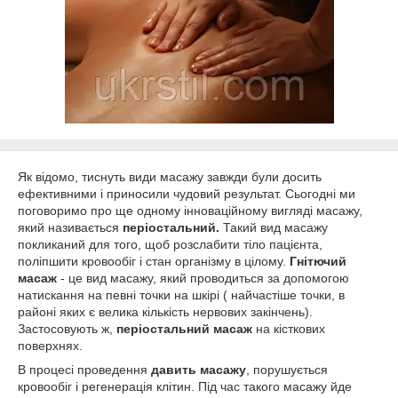
Як відомо, тиснуть види масажу завжди були досить
ефективними і приносили чудовий результат. Сьогодні ми
поговоримо про ще одному інноваційному вигляді масажу,
який називається
періостальний.
Такий вид масажу
покликаний для того, щоб розслабити тіло пацієнта,
поліпшити кровообіг і стан організму в цілому.
Гнітючий
масаж
- це вид масажу, який проводиться за допомогою
натискання на певні точки на шкірі ( найчастіше точки, в
районі яких є велика кількість нервових закінчень).
Застосовують ж,
періостальний масаж
на кісткових
поверхнях.
В процесі проведення
давить масажу
, порушується
кровообіг і регенерація клітин. Під час такого масажу йде