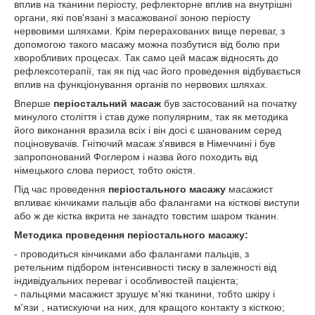
вплив на тканини періосту, рефлекторне вплив на внутрішні
органи, які пов'язані з масажованої зоною періосту
нервовими шляхами. Крім перерахованих вище переваг, з
допомогою такого масажу можна позбутися від болю при
хворобливих процесах. Так само цей масаж відносять до
рефлексотерапії, так як під час його проведення відбувається
вплив на функціонування органів по нервових шляхах.
Вперше
періостальний масаж
був застосований на початку
минулого століття і став дуже популярним, так як методика
його виконання вразила всіх і він досі є шанованим серед
поціновувачів. Гнітючий масаж з'явився в Німеччині і був
запропонований Фоглером і назва його походить від
німецького слова периост, тобто окістя.
Під час проведення
періостального масажу
масажист
впливає кінчиками пальців або фалангами на кісткові виступи
або ж де кістка вкрита не занадто товстим шаром тканин.
Методика проведення періостального масажу:
- проводиться кінчиками або фалангами пальців, з
ретельним підбором інтенсивності тиску в залежності від
індивідуальних переваг і особливостей пацієнта;
- пальцями масажист зрушує м'які тканини, тобто шкіру і
м'язи , натискуючи на них, для кращого контакту з кісткою;