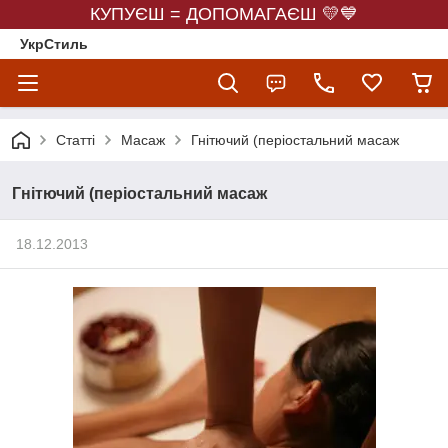
КУПУЄШ = ДОПОМАГАЄШ 💛💙
УкрСтиль
Статті
Масаж
Гнітючий (періостальний масаж
Гнітючий (періостальний масаж
18.12.2013