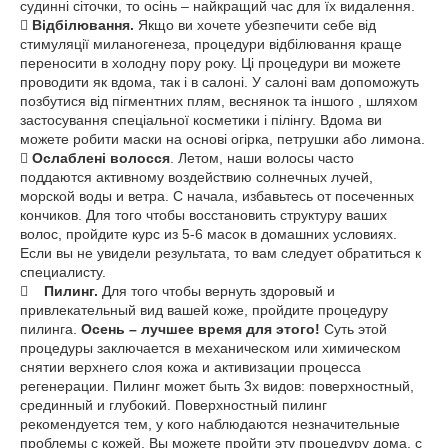
судинні сіточки, то осінь – найкращий час для їх видалення.

Відбілювання.
Якщо ви хочете убезпечити себе від
стимуляції миланогенеза, процедури відбілювання краще
переносити в холодну пору року. Ці процедури ви можете
проводити як вдома, так і в салоні. У салоні вам допоможуть
позбутися від пігментних плям, веснянок та іншого , шляхом
застосування спеціальної косметики і пілінгу. Вдома ви
можете робити маски на основі огірка, петрушки або лимона.

Ослаблені волосся
. Летом, наши волосы часто
поддаются активному воздействию солнечных лучей,
морской воды и ветра. С начала, избавьтесь от посеченных
кончиков. Для того чтобы восстановить структуру ваших
волос, пройдите курс из 5-6 масок в домашних условиях.
Если вы не увидели результата, то вам следует обратиться к
специалисту.

Пилинг.
Для того чтобы вернуть здоровый и
привлекательный вид вашей коже, пройдите процедуру
пилинга.
Осень – лучшее время для этого!
Суть этой
процедуры заключается в механическом или химическом
снятии верхнего слоя кожа и активизации процесса
регенерации. Пилинг может быть 3х видов: поверхностный,
срединный и глубокий. Поверхностный пилинг
рекомендуется тем, у кого наблюдаются незначительные
проблемы с кожей. Вы можете пройти эту процедуру дома, с