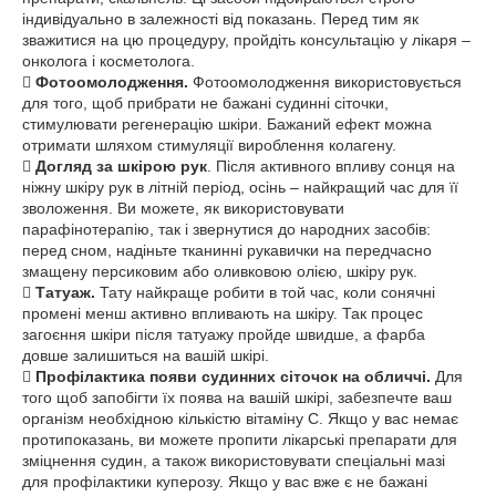
індивідуально в залежності від показань. Перед тим як
зважитися на цю процедуру, пройдіть консультацію у лікаря –
онколога і косметолога.

Фотоомолодження.
Фотоомолодження використовується
для того, щоб прибрати не бажані судинні сіточки,
стимулювати регенерацію шкіри. Бажаний ефект можна
отримати шляхом стимуляції вироблення колагену.

Догляд за шкірою рук
. Після активного впливу сонця на
ніжну шкіру рук в літній період, осінь – найкращий час для її
зволоження. Ви можете, як використовувати
парафінотерапію, так і звернутися до народних засобів:
перед сном, надіньте тканинні рукавички на передчасно
змащену персиковим або оливковою олією, шкіру рук.

Татуаж.
Тату найкраще робити в той час, коли сонячні
промені менш активно впливають на шкіру. Так процес
загоєння шкіри після татуажу пройде швидше, а фарба
довше залишиться на вашій шкірі.

Профілактика появи судинних сіточок на обличчі.
Для
того щоб запобігти їх поява на вашій шкірі, забезпечте ваш
організм необхідною кількістю вітаміну С. Якщо у вас немає
протипоказань, ви можете пропити лікарські препарати для
зміцнення судин, а також використовувати спеціальні мазі
для профілактики куперозу. Якщо у вас вже є не бажані