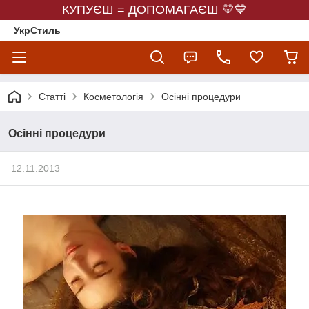
КУПУЄШ = ДОПОМАГАЄШ 💛💙
УкрСтиль
Статті
Косметологія
Осінні процедури
Осінні процедури
12.11.2013