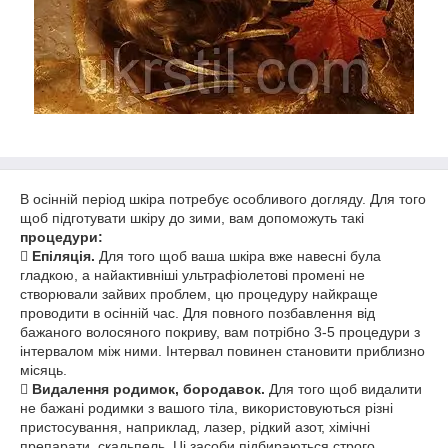
В осінній період шкіра потребує особливого догляду. Для того
щоб підготувати шкіру до зими, вам допоможуть такі
процедури:

Епіляція.
Для того щоб ваша шкіра вже навесні була
гладкою, а найактивніші ультрафіолетові промені не
створювали зайвих проблем, цю процедуру найкраще
проводити в осінній час. Для повного позбавлення від
бажаного волосяного покриву, вам потрібно 3-5 процедури з
інтервалом між ними. Інтервал повинен становити приблизно
місяць.

Видалення родимок, бородавок.
Для того щоб видалити
не бажані родимки з вашого тіла, використовуються різні
пристосування, наприклад, лазер, рідкий азот, хімічні
препарати, скальпель. Ці засоби підбираються строго