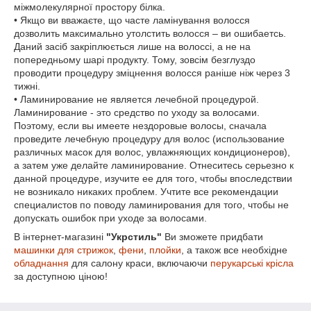
міжмолекулярної простору білка.
• Якщо ви вважаєте, що часте ламінування волосся
дозволить максимально утолстить волосся – ви ошибаетсь.
Даний засіб закріплюється лише на волоссі, а не на
попередньому шарі продукту. Тому, зовсім безглуздо
проводити процедуру зміцнення волосся раніше ніж через 3
тижні.
• Ламинирование не является лечебной процедурой.
Ламинирование - это средство по уходу за волосами.
Поэтому, если вы имеете нездоровые волосы, сначала
проведите лечебную процедуру для волос (использование
различных масок для волос, увлажняющих кондиционеров),
а затем уже делайте ламинирование. Отнеситесь серьезно к
данной процедуре, изучите ее для того, чтобы впоследствии
не возникало никаких проблем. Учтите все рекомендации
специалистов по поводу ламинирования для того, чтобы не
допускать ошибок при уходе за волосами.
В інтернет-магазині
"Укрстиль"
Ви зможете придбати
машинки для стрижок
,
фени
,
плойки
, а також все необхідне
обладнання
для салону краси, включаючи
перукарські крісла
за доступною ціною!