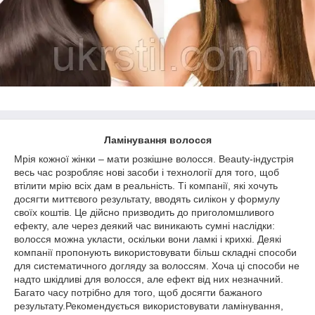
Ламінування волосся
Мрія кожної жінки – мати розкішне волосся. Beauty-індустрія
весь час розробляє нові засоби і технології для того, щоб
втілити мрію всіх дам в реальність. Ті компанії, які хочуть
досягти миттєвого результату, вводять силікон у формулу
своїх коштів. Це дійсно призводить до приголомшливого
ефекту, але через деякий час виникають сумні наслідки:
волосся можна укласти, оскільки вони ламкі і крихкі. Деякі
компанії пропонують використовувати більш складні способи
для систематичного догляду за волоссям. Хоча ці способи не
надто шкідливі для волосся, але ефект від них незначний.
Багато часу потрібно для того, щоб досягти бажаного
результату.Рекомендується використовувати ламінування,