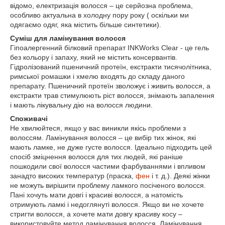
відомо, електризація волосся – це серйозна проблема,
особливо актуальна в холодну пору року ( оскільки ми
одягаємо одяг, яка містить більше синтетики).
Суміш для ламінування волосся
Гіпоалергенний білковий препарат INKWorks Clear - це гель
без кольору і запаху, який не містить консервантів.
Гідролізований пшеничний протеїн, екстракти тисячолітника,
римської ромашки і хмелю входять до складу даного
препарату. Пшеничний протеїн зволожує і живить волосся, а
екстракти трав стимулюють ріст волосся, знімають запалення
і мають лікувальну дію на волосся людини.
Споживачі
Не хвилюйтеся, якщо у вас виникли якісь проблеми з
волоссям. Ламінування волосся – це вибір тих жінок, які
мають ламке, не дуже густе волосся. Ідеально підходить цей
спосіб зміцнення волосся для тих людей, які раніше
пошкодили свої волосся частими фарбуваннями і впливом
занадто високих температур (праска,
фен
і т. д.). Деякі жінки
не можуть вирішити проблему ламкого посіченого волосся.
Пані хочуть мати довгі і красиві волосся, а натомість
отримують ламкі і недоглянуті волосся. Якщо ви не хочете
стригти волосся, а хочете мати довгу красиву косу –
використовуйте метод ламінування волосся. Ламінування