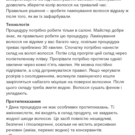
дозволить зберегти колір волосся на тривалий час.
Правильне рішення – зробити ламінування волосся відразу ж
після того, як ви їх зафарбували.
Технологія
Процедуру потрібно робити тільки в салоні. Майстер добре
знає, як правильно робити цю процедуру. Ламінування
волосся не відніме у вас багато часу, оскільки процедура
триває приблизно 30 хвилин. Спочатку потрібно нанести
склад на вологі волосся. Потім слід прогріти цей склад через
поліетиленову плівку. Прогрівати потрібно протягом однієї
хвилини через кожні п'ять хвилин. Не можна постійно
підігрівати, а слід дотримуватися правил. Якщо чергувати
розігрів з охолодженням, молекули ламінуючого кошти
закріпляться набагато міцніше на поверхні волосини. Після
цього складу треба змити водою. Волосся сушать феном і
укладають.
Протипоказання
• Дана процедура не має особливих протипоказань. Ті
амінокислоти, які входять в склад продукту, не завдають
жодної шкоди волоссю. Це засіб повністю нешкідливі,
безпечні і гіпоалергенні, оскільки не містить агресивних
речовин (аміак, перекис водню) та консервантів.