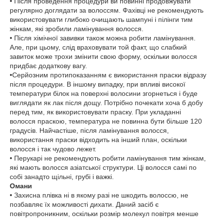
• Після проведення процедури ви повинні продовжувати
регулярно доглядати за волоссям. Фахівці не рекомендують
використовувати глибоко очищають шампуні і пілінги тим
жінкам, які зробили ламінування волосся.
• Після хімічної завивки також можна робити ламінування.
Але, при цьому, слід враховувати той факт, що слабкий
завиток може трохи змінити свою форму, оскільки волосся
придбає додаткову вагу.
•Серйозним протипоказанням є використання праски відразу
після процедури. В іншому випадку, при впливі високої
температури білок на поверхні волосини згорнеться і буде
виглядати як лак після дощу. Потрібно почекати хоча б добу
перед тим, як використовувати праску. При укладанні
волосся праскою, температура не повинна бути більше 120
градусів. Найчастіше, після ламінування волосся,
використання праски відходить на інший план, оскільки
волосся і так чудово лежет.
• Перукарі не рекомендують робити ламінування тим жінкам,
які мають волосся азіатської структури. Ці волосся самі по
собі занадто щільні, грубі і важкі.
Омани
• Захисна плівка ні в якому разі не шкодить волоссю, не
позбавляє їх можливості дихати. Даний засіб є
повітропроникним, оскільки розмір молекул повітря менше