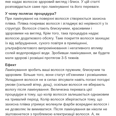
яке надає волоссю здоровий вигляд і блиск. У цій статті
розповідається саме про ламінуванні та його переваги.
У чому полягає процедура?
При ламінуванні на поверхні волосся створюється захисна
плівка. Плівка покриває волосся і згладжує всі нерівності у їх
структурі. Волосся стають блискучими, красивими і
здоровими на вигляд. Крім того, така процедура надає
волоссю додаткового обсягу. Таке покриття волосся захищає
їх від забруднення, сухого повітря в приміщенні,
ультрафіолетового випромінювання і негативного впливу
солей водопровідної води. Зробивши ламінування, ви будете
мати здорові і розкішні протягом 3-5 тижнів.
Ефект
Ламінування зробить ваші волосся пружним, блискучим та
здоровим. Більше того, вони статут об'ємними і розкішними.
Укладання волосся не в силах зіпсувати навіть погані погодні
умови (сильний вітер, дощ), оскільки волосся не вбирають
вологу після ламінування. Величезна перевага цієї
процедури в тому, що колір волосся залишається однаковим
на тривалий період. Колір волосся зберігається тому, що
захисна плівка утримує молекули фарби всередині волосся і
не дозволяє їм вимиватися. Після ламінування ви ніколи не
зіштовхнетеся з проблемою електризації волосся. А, як