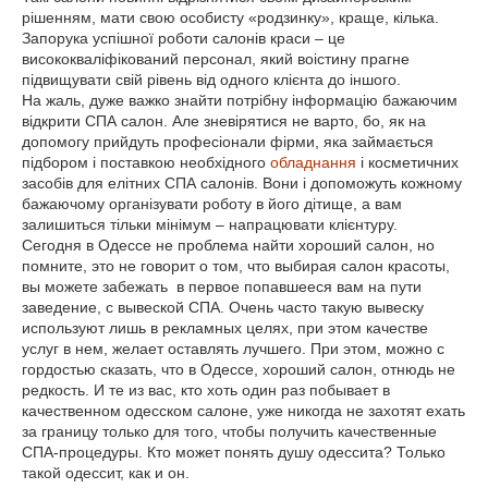
рішенням, мати свою особисту «родзинку», краще, кілька.
Запорука успішної роботи салонів краси – це
висококваліфікований персонал, який воістину прагне
підвищувати свій рівень від одного клієнта до іншого.
На жаль, дуже важко знайти потрібну інформацію бажаючим
відкрити СПА салон. Але зневірятися не варто, бо, як на
допомогу прийдуть професіонали фірми, яка займається
підбором і поставкою необхідного
обладнання
і косметичних
засобів для елітних СПА салонів. Вони і допоможуть кожному
бажаючому організувати роботу в його дітище, а вам
залишиться тільки мінімум – напрацювати клієнтуру.
Сегодня в Одессе не проблема найти хороший салон, но
помните, это не говорит о том, что выбирая салон красоты,
вы можете забежать в первое попавшееся вам на пути
заведение, с вывеской СПА. Очень часто такую вывеску
используют лишь в рекламных целях, при этом качестве
услуг в нем, желает оставлять лучшего. При этом, можно с
гордостью сказать, что в Одессе, хороший салон, отнюдь не
редкость. И те из вас, кто хоть один раз побывает в
качественном одесском салоне, уже никогда не захотят ехать
за границу только для того, чтобы получить качественные
СПА-процедуры. Кто может понять душу одессита? Только
такой одессит, как и он.