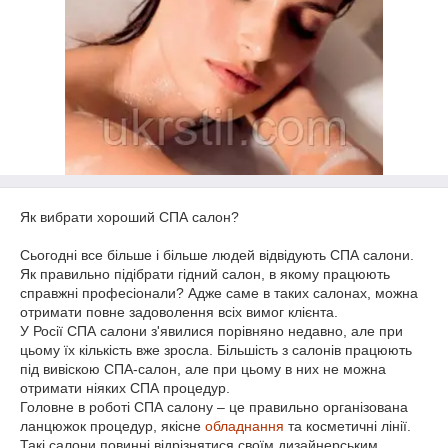
Як вибрати хороший СПА салон?
Сьогодні все більше і більше людей відвідують СПА салони.
Як правильно підібрати гідний салон, в якому працюють
справжні професіонали? Адже саме в таких салонах, можна
отримати повне задоволення всіх вимог клієнта.
У Росії СПА салони з'явилися порівняно недавно, але при
цьому їх кількість вже зросла. Більшість з салонів працюють
під вивіскою СПА-салон, але при цьому в них не можна
отримати ніяких СПА процедур.
Головне в роботі СПА салону – це правильно організована
ланцюжок процедур, якісне
обладнання
та косметичні лінії.
Такі салони повинні відрізнятися своїм дизайнерським