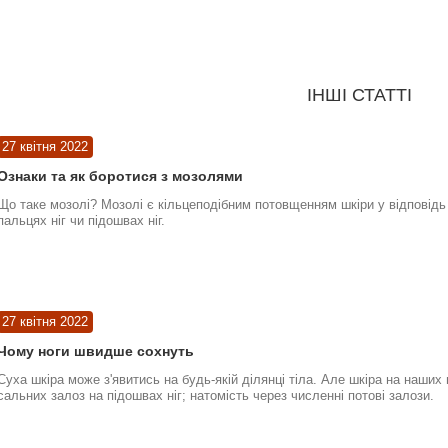
ІНШІ СТАТТІ
27 квітня 2022
Ознаки та як боротися з мозолями
Що таке мозолі? Мозолі є кільцеподібним потовщенням шкіри у відповідь 
пальцях ніг чи підошвах ніг.
27 квітня 2022
Чому ноги швидше сохнуть
Суха шкіра може з'явитись на будь-якій ділянці тіла. Але шкіра на наших
сальних залоз на підошвах ніг; натомість через численні потові залози.