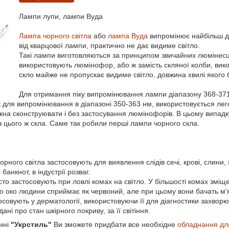
Лампи лупи, лампи Вуда
Лампа чорного світла
або
лампа Вуда
випромінює найбільш до
від кварцової лампи, практично не дає видиме світло.
Такі лампи виготовляються за принципом звичайних люмінесц
використовують люмінофор, або ж замість скляної колби, вико
скло майже не пропускає видиме світло, довжина хвилі якого 
Для отримання піку випромінювання лампи діапазону 368-371 
 для випромінювання в діапазоні 350-363 нм, використовується лег
на сконструювати і без застосування люмінофорів. В цьому випадку
з цього ж скла. Саме так робили перші лампи чорного скла.
орного світла застосовують для виявлення слідів сечі, крові, слини,
банкнот, в індустрії розваг.
асто застосовують при ловлі комах на світло. У більшості комах змі
о око людини сприймає як червоний, але при цьому вони бачать м'я
осовують у дерматології, використовуючи її для діагностики захвор
ані про стан шкірного покриву, за її світіння.
ині
"Укрстиль"
Ви зможете придбати все необхідне
обладнання для