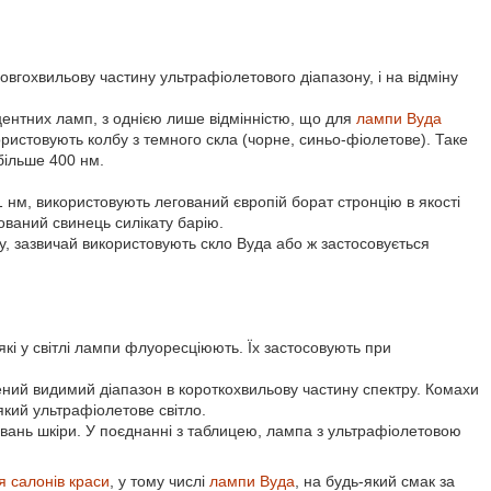
вгохвильову частину ультрафіолетового діапазону, і на відміну
ентних ламп, з однією лише відмінністю, що для
лампи Вуда
ристовують колбу з темного скла (чорне, синьо-фіолетове). Таке
більше 400 нм.
нм, використовують легований європій борат стронцію в якості
ований свинець силікату барію.
, зазвичай використовують скло Вуда або ж застосовується
 які у світлі лампи флуоресціюють. Їх застосовують при
щений видимий діапазон в короткохвильову частину спектру. Комахи
кий ультрафіолетове світло.
ювань шкіри. У поєднанні з таблицею, лампа з ультрафіолетовою
 салонів краси
, у тому числі
лампи Вуда
, на будь-який смак за