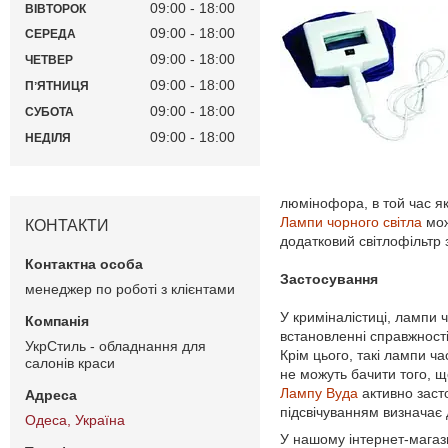
09:00
18:00
ВІВТОРОК
09:00
18:00
СЕРЕДА
09:00
18:00
ЧЕТВЕР
09:00
18:00
ПʼЯТНИЦЯ
09:00
18:00
СУБОТА
09:00
18:00
НЕДІЛЯ
люмінофора, в той час як
Лампи чорного світла
мож
КОНТАКТИ
додатковий світлофільтр 
Застосування
менеджер по роботі з клієнтами
У криміналістиці, лампи ч
встановленні справжності 
УкрСтиль - обладнання для
Крім цього, такі лампи ч
салонів краси
не можуть бачити того, щ
Лампу Вуда
активно заст
підсвічуванням визначає д
Одеса, Україна
У нашому інтернет-магаз