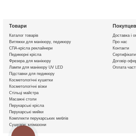
Товари
Покупцев
Каталог товарів
Доставка і о
Витяжки для манікюру, педикюру
Про нас
СПА-крісла реклайнери
Контакти
Педикюрні крісла
Сертифікати 
Фрезера для манікюру
Договір офе
Лампи для манікюру UV LED
Оплата част
Підставки для педикюру
Косметологічні кушетки
Косметологічні візки
Стільці майстра
Масажні столи
Перукарські крісла
Перукарські мийки
Комплекти перукарських меблів
Сушуари, клімазони