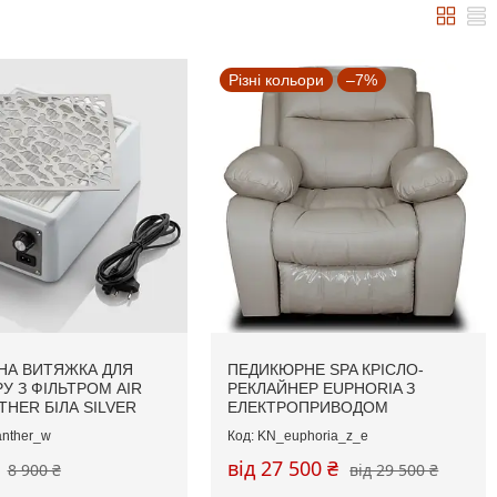
Різні кольори
–7%
НА ВИТЯЖКА ДЛЯ
ПЕДИКЮРНЕ SPA КРІСЛО-
У З ФІЛЬТРОМ AIR
РЕКЛАЙНЕР EUPHORIA З
THER БІЛА SILVER
ЕЛЕКТРОПРИВОДОМ
nther_w
KN_euphoria_z_e
від 27 500 ₴
8 900 ₴
від 29 500 ₴