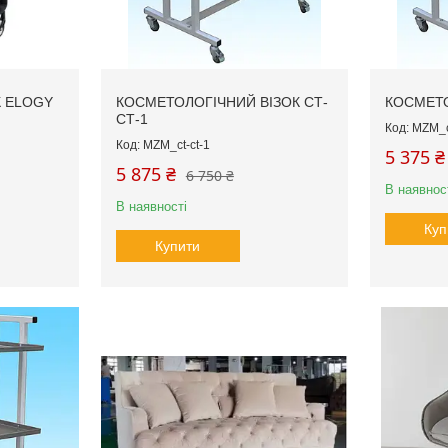
К ELOGY
КОСМЕТОЛОГІЧНИЙ ВІЗОК СТ-
КОСМЕТО
СТ-1
MZM_c
MZM_ct-ct-1
5 375 ₴
5 875 ₴
6 750 ₴
В наявнос
В наявності
Куп
Купити