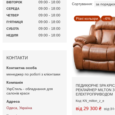
09:00
18:00
ВІВТОРОК
09:00
18:00
СЕРЕДА
09:00
18:00
ЧЕТВЕР
Різні кольори
–6%
09:00
18:00
ПʼЯТНИЦЯ
09:00
18:00
СУБОТА
09:00
18:00
НЕДІЛЯ
КОНТАКТИ
менеджер по роботі з клієнтами
ПЕДИКЮРНЕ SPA КРІС
УкрСтиль - обладнання для
РЕКЛАЙНЕР MILTON З
салонів краси
ЕЛЕКТРОПРИВОДОМ
KN_milton_z_e
від 29 300 ₴
Одеса, Україна
від 31