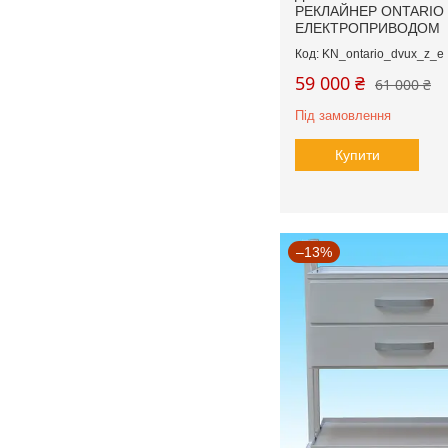
РЕКЛАЙНЕР ONTARIO 
ЕЛЕКТРОПРИВОДОМ
KN_ontario_dvux_z_e
59 000 ₴
61 000 ₴
Під замовлення
Купити
–13%