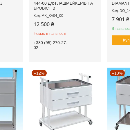
З
444-00 ДЛЯ ЛАШМЕЙКЕРІВ ТА
DIAMANT
БРОВІСТІВ
DO_1
MK_КА04_00
7 901 ₴
12 500 ₴
В наявнос
Немає в наявності
Куп
+380 (95) 270-27-
02
–12%
–13%