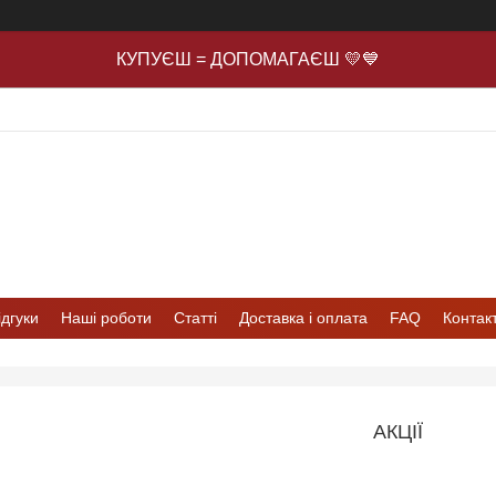
КУПУЄШ = ДОПОМАГАЄШ 💛💙
ідгуки
Наші роботи
Статті
Доставка і оплата
FAQ
Контак
АКЦІЇ