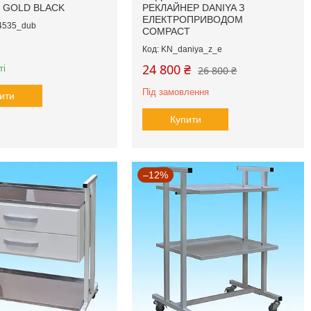
 GOLD BLACK
РЕКЛАЙНЕР DANIYA З
ЕЛЕКТРОПРИВОДОМ
4535_dub
COMPACT
KN_daniya_z_e
24 800 ₴
ті
26 800 ₴
Під замовлення
ити
Купити
–12%