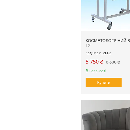
КОСМЕТОЛОГІЧНИЙ ВІ
I-2
MZM_ct-I-2
5 750 ₴
6 600 ₴
В наявності
Купити