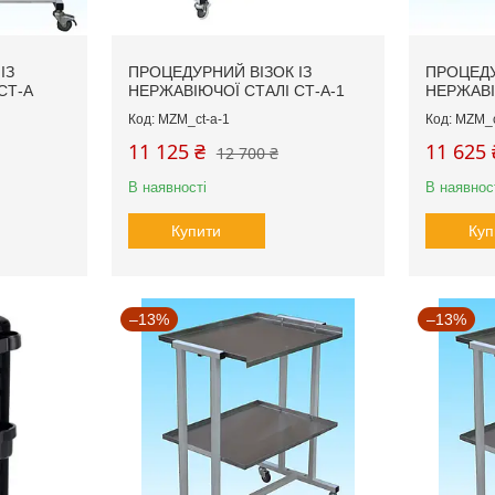
ІЗ
ПРОЦЕДУРНИЙ ВІЗОК ІЗ
ПРОЦЕДУ
СТ-А
НЕРЖАВІЮЧОЇ СТАЛІ СТ-А-1
НЕРЖАВІ
MZM_ct-a-1
MZM_c
11 125 ₴
11 625 
12 700 ₴
В наявності
В наявнос
Купити
Куп
–13%
–13%