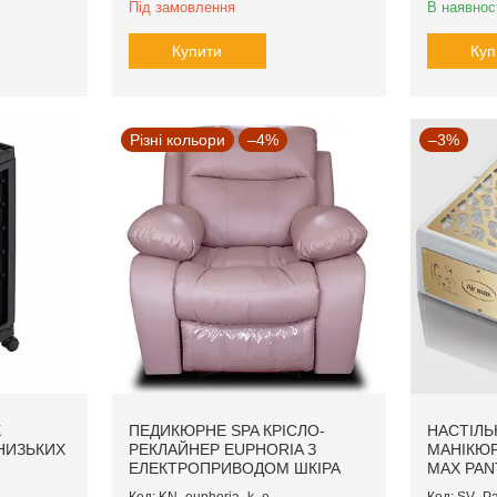
Під замовлення
В наявнос
Купити
Куп
Різні кольори
–4%
–3%
К
ПЕДИКЮРНЕ SPA КРІСЛО-
НАСТІЛЬ
 НИЗЬКИХ
РЕКЛАЙНЕР EUPHORIA З
МАНІКЮР
ЕЛЕКТРОПРИВОДОМ ШКІРА
MAX PAN
KN_euphoria_k_e
SV_Pa