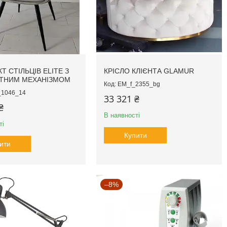
Т СТІЛЬЦІВ ELITE З
КРІСЛО КЛІЄНТА GLAMUR
ТНИМ МЕХАНІЗМОМ
EM_f_2355_bg
1046_14
33 321 ₴
₴
В наявності
ті
Купити
ити
–8%