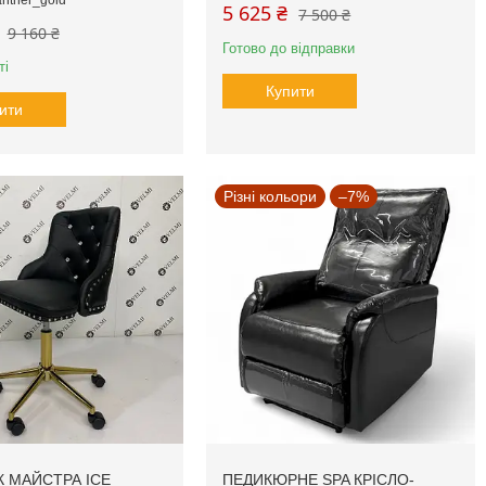
5 625 ₴
7 500 ₴
9 160 ₴
Готово до відправки
ті
Купити
ити
Різні кольори
–7%
К МАЙСТРА ICE
ПЕДИКЮРНЕ SPA КРІСЛО-