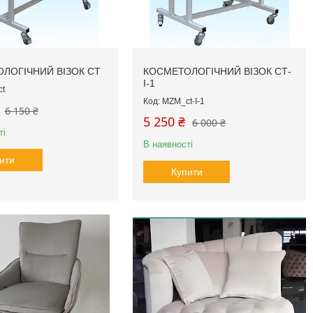
ЛОГІЧНИЙ ВІЗОК СТ
КОСМЕТОЛОГІЧНИЙ ВІЗОК СТ-
I-1
t
MZM_ct-I-1
6 150 ₴
5 250 ₴
6 000 ₴
ті
В наявності
ити
Купити