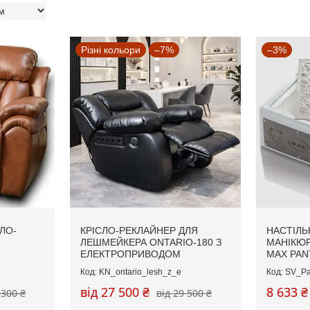
Різні кольори
–7%
–3%
ЛО-
КРІСЛО-РЕКЛАЙНЕР ДЛЯ
НАСТІЛЬ
ЛЕШМЕЙКЕРА ONTARIO-180 З
МАНІКЮР
ЕЛЕКТРОПРИВОДОМ
MAX PAN
KN_ontario_lesh_z_e
SV_Pa
від 27 500 ₴
8 633 ₴
 300 ₴
від 29 500 ₴