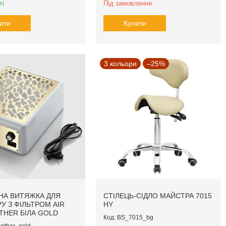
ті
Під замовлення
ити
Купити
3 кольори
–25%
НА ВИТЯЖКА ДЛЯ
СТІЛЕЦЬ-СІДЛО МАЙСТРА 7015
У З ФІЛЬТРОМ AIR
HY
THER БІЛА GOLD
BS_7015_bg
nther_gold