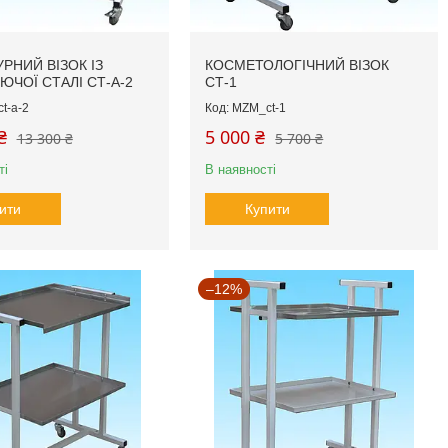
РНИЙ ВІЗОК ІЗ
КОСМЕТОЛОГІЧНИЙ ВІЗОК
ЮЧОЇ СТАЛІ СТ-А-2
СТ-1
t-a-2
MZM_ct-1
₴
5 000 ₴
13 300 ₴
5 700 ₴
ті
В наявності
ити
Купити
–12%