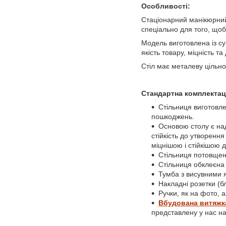
Особливості:
Стаціонарний манікюрний
спеціально для того, що
Модель виготовлена із суч
якість товару, міцність 
Стіл має металеву цільно
Стандартна комплектац
Стільниця виготовле
пошкоджень.
Основою столу є на
стійкість до утворенн
міцнішою і стійкішою д
Стільниця потовщена
Стільниця обклеєна
Тумба з висувними я
Накладні розетки (бл
Ручки, як на фото, 
Вбудована витяжк
представлену у нас на