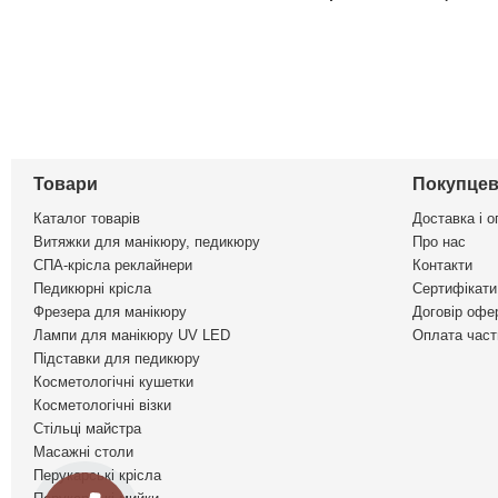
Товари
Покупцев
Каталог товарів
Доставка і о
Витяжки для манікюру, педикюру
Про нас
СПА-крісла реклайнери
Контакти
Педикюрні крісла
Сертифікати 
Фрезера для манікюру
Договір офе
Лампи для манікюру UV LED
Оплата част
Підставки для педикюру
Косметологічні кушетки
Косметологічні візки
Стільці майстра
Масажні столи
Перукарські крісла