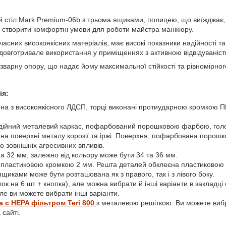
 стіл Mark Premium-06b з трьома ящиками, полицею, що виїжджає,
б створити комфортні умови для роботи майстра манікюру.
асних високоякісних матеріалів, має високі показники надійності та
та довготривале використання у приміщеннях з активною відвідуваніст
зварну опору, що надає йому максимальної стійкості та рівномірно
ія:
на з високоякісного ЛДСП, торці виконані протиударною кромкою ПВ
дійний металевий каркас, пофарбований порошковою фарбою, голо
я на поверхні металу корозії та іржі. Поверхня, пофарбована поро
о зовнішніх агресивних впливів.
 32 мм, залежно від кольору може бути 34 та 36 мм.
 пластиковою кромкою 2 мм. Решта деталей обклеєна пластиковою 
щиками може бути розташована як з правого, так і з лівого боку.
ок на 6 шт + кнопка), але можна вибрати й інші варіанти в закладці о
але ви можете вибрати інші варіанти.
а с
HEPA
фільтром
Teri 800
з металевою решіткою
. Ви можете виб
 сайті.