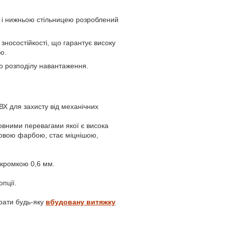
 і нижньою стільницею розроблений
 зносостійкості, що гарантує високу
ю.
го розподілу навантаження.
Х для захисту від механічних
вними перевагами якої є висока
шковою фарбою, стає міцнішою,
кромкою 0,6 мм.
пції.
рати будь-яку
вбудовану витяжку