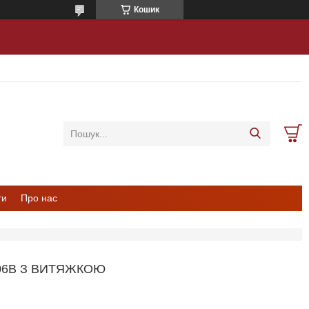
Кошик
ти
Про нас
06B З ВИТЯЖКОЮ