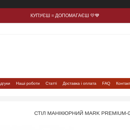
КУПУЄШ = ДОПОМАГАЄШ 💛💙
ідгуки
Наші роботи
Статті
Доставка і оплата
FAQ
Контак
СТІЛ МАНІКЮРНИЙ MARK PREMIUM-