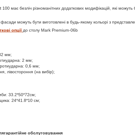
t 100 має безліч різноманітних додаткових модифікацій, які можуть 
фасади можуть бути виготовлені в будь-якому кольорі з представлен
ткові опції
до столу Mark Premium-06b
32 мм;
отиударна: 2 мм;
ротиударна: 0,6 мм;
я, лівостороння (на вибір);
мби: 33.2*50*72см;
щика: 24*41.8*10 см;
іслягарантійне обслуговування