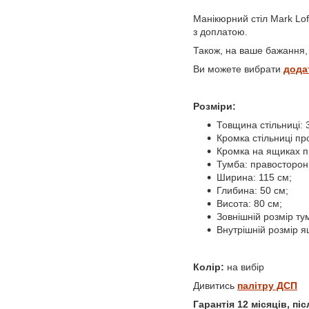
Манікюрний стіл Mark Lof
з доплатою.
Також, на ваше бажання, 
Ви можете вибрати
дода
Розміри:
Товщина стільниці: 
Кромка стільниці пр
Кромка на ящиках п
Тумба: правосторонн
Ширина: 115 см;
Глибина: 50 см;
Висота: 80 см;
Зовнішній розмір ту
Внутрішній розмір я
Колір:
на вибір
Дивитись
палітру ДСП
Гарантія 12 місяців, п