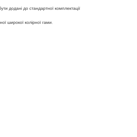
бути додані до стандартної комплектації
ої широкої колірної гами.