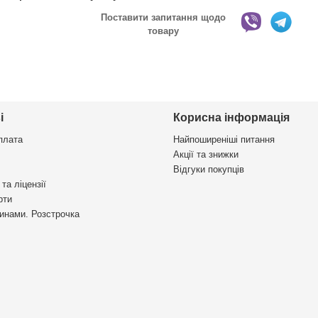
Поставити запитання щодо
товару
і
Корисна інформація
плата
Найпоширеніші питання
Акції та знижки
Відгуки покупців
та ліцензії
рти
инами. Розстрочка